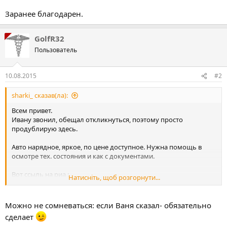
Заранее благодарен.
GolfR32
Пользователь
10.08.2015
#2
sharki_ сказав(ла):
Всем привет.
Ивану звонил, обещал откликнуться, поэтому просто
продублирую здесь.
Авто нарядное, яркое, по цене доступное. Нужна помощь в
осмотре тех. состояния и как с документами.
Вот ссыль на риа :
Натисніть, щоб розгорнути...
https://auto.ria.com/auto_bmw_740_15892506.html
Заранее благодарен.
Можно не сомневаться: если Ваня сказал- обязательно
сделает