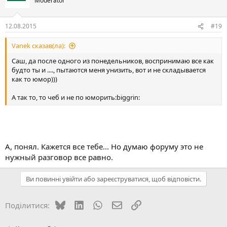
Moderator
12.08.2015
#19
Vanek сказав(ла):
Саш, да после одного из понедельников, воспринимаю все как
будто ты и ...., пытаются меня унизить, вот и не складывается
как то юмор)))
А так то, то чеб и не по юморить:biggrin:
А, понял. Кажется все тебе... Но думаю форуму это не
нужный разговор все равно.
Ви повинні увійти або зареєструватися, щоб відповісти.
Bluesky
LinkedIn
WhatsApp
E-mail
Посилання
Поділитися: