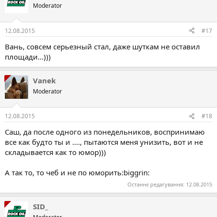
Moderator
12.08.2015
#17
Вань, совсем серьезный стал, даже шуткам не оставил
площади...)))
Vanek
Moderator
12.08.2015
#18
Саш, да после одного из понедельников, воспринимаю
все как будто ты и ...., пытаются меня унизить, вот и не
складывается как то юмор)))
А так то, то чеб и не по юморить:biggrin:
Останнє редагування:
12.08.2015
SID_