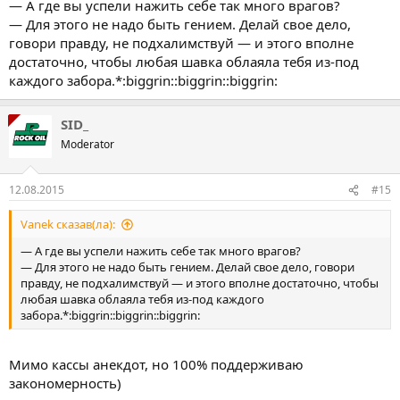
— А где вы успели нажить себе так много врагов?
— Для этого не надо быть гением. Делай свое дело,
говори правду, не подхалимствуй — и этого вполне
достаточно, чтобы любая шавка облаяла тебя из-под
каждого забора.*:biggrin::biggrin::biggrin:
SID_
Moderator
12.08.2015
#15
Vanek сказав(ла):
— А где вы успели нажить себе так много врагов?
— Для этого не надо быть гением. Делай свое дело, говори
правду, не подхалимствуй — и этого вполне достаточно, чтобы
любая шавка облаяла тебя из-под каждого
забора.*:biggrin::biggrin::biggrin:
Мимо кассы анекдот, но 100% поддерживаю
закономерность)