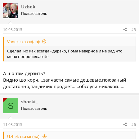
Uzbek
Пользователь
10.08.2015
#5
Vanek сказав(ла):
Сделал, но как всегда - дерзко, Рома наверное и не рад что
меня попросил:acute:
А шо там дерзить?
Видно шо корч....запчасти самые дешевые,поюзаный
достаточно,пацанчик продает......обслуги никакой......
sharki_
S
Пользователь
11.08.2015
#6
Uzbek сказав(ла):