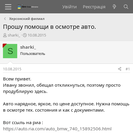
Увійти
Реєстрація
Херсонский филиал
Прошу помощи в осмотре авто.
А
Д
sharki_
10.08.2015
в
а
т
т
sharki_
S
о
а
Пользователь
р
с
т
т
е
в
10.08.2015
#1
м
о
и
р
Всем привет.
е
Ивану звонил, обещал откликнуться, поэтому просто
н
продублирую здесь.
н
я
Авто нарядное, яркое, по цене доступное. Нужна помощь
в осмотре тех. состояния и как с документами.
Вот ссыль на риа :
https://auto.ria.com/auto_bmw_740_15892506.html