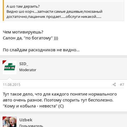
А шо там дерзить?
Видно шо корч....запчасти самые дешевые,поюзаный
достаточно,пацанчик продает......обслуги никакой......
Чем мотивируешь?
Салон да, "по богатому" )))
По слайдам расходников не видно...
SID_
Moderator
11.08.2015
#7
Тут такое дело, что для каждого понятие нормального
авто очень разное. Поэтому спорить тут бесполезно.
"Кому и кобыла - невеста" (С)
Uzbek
Пользователь