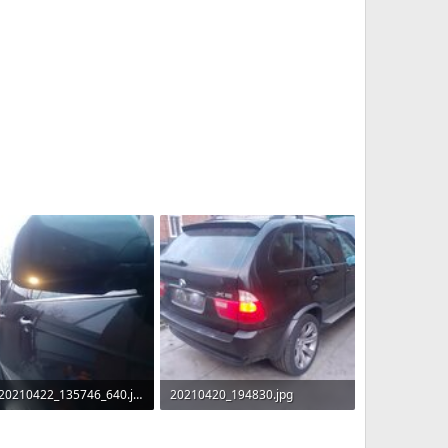
IMG_20210422_135746_640.jpg
20210420_194830.jpg
КБ · Перегляди: 21
934 КБ · Перегляди: 24