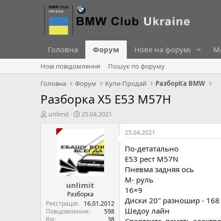
Головна
Форум
Нове на форумі
Ме
Нові повідомлення
Пошук по форуму
Головна
Форум
Купи-Продай
РазборКа BMW
Разборка Х5 Е53 М57Н
А
Д
unlimit
25.04.2021
в
а
т
т
25.04.2021
о
а
По-детатально
р
с
т
т
Е53 рест М57N
е
в
Пневма задняя ось
м
о
М- руль
unlimit
и
р
16×9
е
Разборка
Диски 20" разношир - 168
н
Реєстрація
16.01.2012
Шедоу лайн
н
Повідомлення
598
Вік
38
я