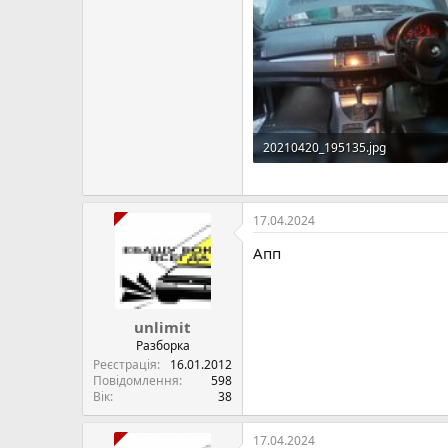
20210420_195135.jpg
1.2 MБ · Перегляди: 25
17.04.2024
Апп
unlimit
Разборка
Реєстрація
16.01.2012
Повідомлення
598
Вік
38
17.04.2024