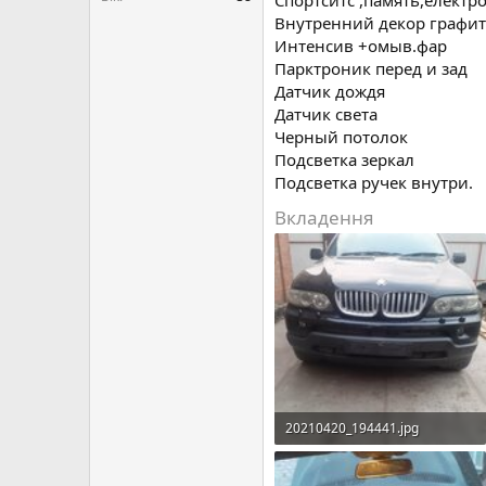
Спортситс ,память,електр
Внутренний декор графит
Интенсив +омыв.фар
Парктроник перед и зад
Датчик дождя
Датчик света
Черный потолок
Подсветка зеркал
Подсветка ручек внутри.
Вкладення
20210420_194441.jpg
848 КБ · Перегляди: 23