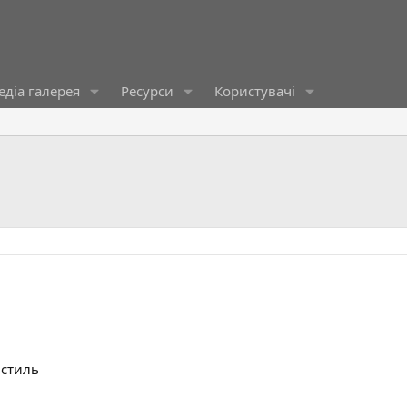
діа галерея
Ресурси
Користувачі
 стиль