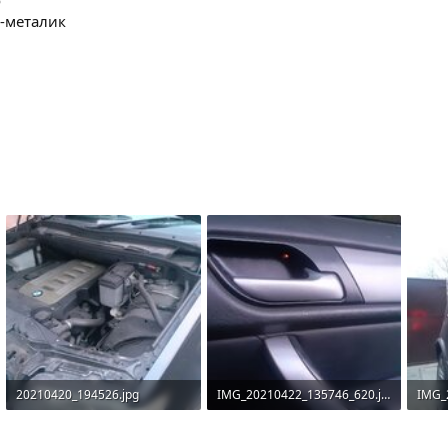
о
-металик
20210420_194526.jpg
IMG_20210422_135746_620.jpg
1.2 MБ · Перегляди: 18
59.3 КБ · Перегляди: 18
43.4 