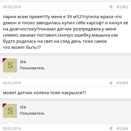
09.03.2016
#3,082
парни всем привет!!!у меня е 39 м52!!тупила жрала что
демон и плохо заводилась.купил себе карсофт и кинул ее
на диагностику!!показал датчик розпредвала.у меня
сименс.заказал поставил.скинул ошибку.машына как
будто роделась на свет.на след день тоже самое
что может быть??
sla
S
Пользователь
09.03.2016
#3,083
может датчик колена тоже накрылся??
sla
S
Пользователь
09.03.2016
#3,084