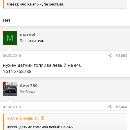
Ліве крило на е46 купе рестайл.
Нет
marvel
M
Пользователь
04.02.2016
#3,063
нужен датчик топлива левый на е46
16116768788
Aver750
Разборка
07.02.2016
#3,064
marvel сказав(ла):
нужен датчик топлива левый на е46