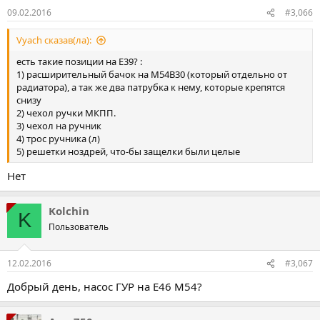
09.02.2016
#3,066
Vyach сказав(ла):
есть такие позиции на Е39? :
1) расширительный бачок на M54B30 (который отдельно от
радиатора), а так же два патрубка к нему, которые крепятся
снизу
2) чехол ручки МКПП.
3) чехол на ручник
4) трос ручника (л)
5) решетки ноздрей, что-бы защелки были целые
Нет
Kolchin
K
Пользователь
12.02.2016
#3,067
Добрый день, насос ГУР на Е46 М54?