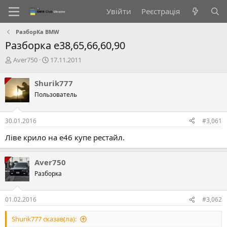
Увійти
Реєстрація
РазборКа BMW
Разборка е38,65,66,60,90
А
Д
Aver750
17.11.2011
в
а
т
т
Shurik777
о
а
Пользователь
р
с
т
т
е
в
30.01.2016
#3,061
м
о
и
р
Ліве крило на е46 купе рестайл.
е
н
н
Aver750
я
Разборка
01.02.2016
#3,062
Shurik777 сказав(ла):