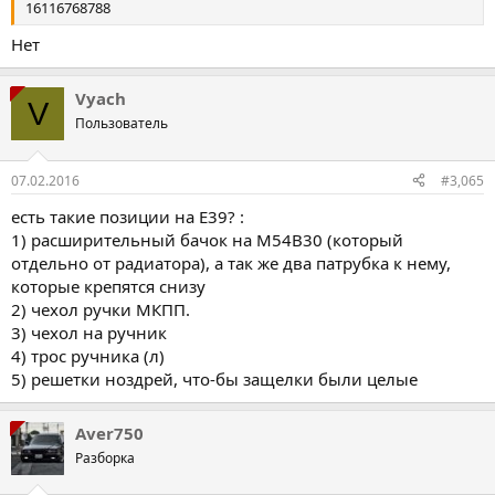
16116768788
Нет
Vyach
V
Пользователь
07.02.2016
#3,065
есть такие позиции на Е39? :
1) расширительный бачок на M54B30 (который
отдельно от радиатора), а так же два патрубка к нему,
которые крепятся снизу
2) чехол ручки МКПП.
3) чехол на ручник
4) трос ручника (л)
5) решетки ноздрей, что-бы защелки были целые
Aver750
Разборка