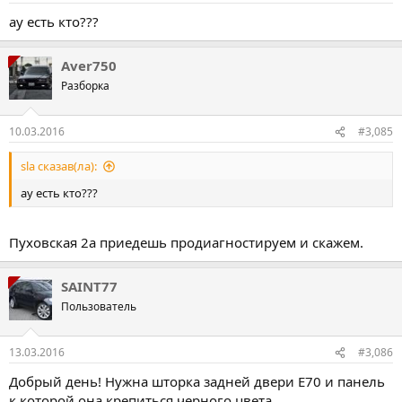
ау есть кто???
Aver750
Разборка
10.03.2016
#3,085
sla сказав(ла):
ау есть кто???
Пуховская 2а приедешь продиагностируем и скажем.
SAINT77
Пользователь
13.03.2016
#3,086
Добрый день! Нужна шторка задней двери Е70 и панель
к которой она крепиться черного цвета