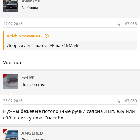
Aver750
Разборка
12.02.2016
#3,068
Kolchin сказав(ла):
Добрый день, насос ГУР на Е46 М54?
Увы нет
eellff
Пользователь
25.02.2016
#3,069
Нужны бежевые потолочные ручки салона 3 шт, е39 или
е38. в личку пож. Спасибо
ANGERED
Пользователь