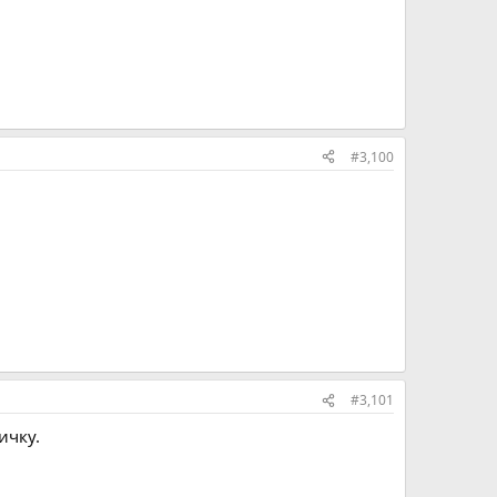
#3,100
#3,101
ичку.