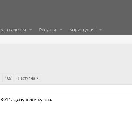
діа галерея
Ресурси
Користувачі
109
Наступна
011. Цену в личку плз.