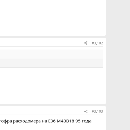
#3,102
#3,103
 гофра расходомера на Е36 M43B18 95 года