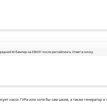
редний М-бампер на Е90/91 после рестайлинга. Ответ в личку.
сует насос ГУРа или хотя бы сам шкив, а также генератор и