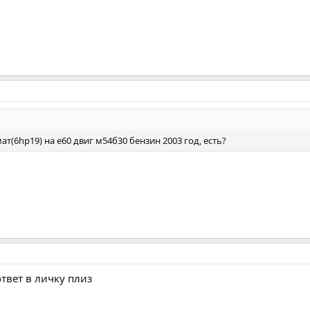
ат(6hp19) на е60 двиг м54б30 бензин 2003 год, есть?
ответ в личку плиз