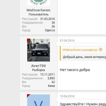
Weltverloren
Пользователь
Реєстрація
31.03.2016
Повідомлення
30
Вік
36
Город
Одесса
07.04.2016
Weltverloren сказав(ла):
Добрый день, меня интересуе
Aver750
Нет такого добра
Разборка
Реєстрація
15.11.2011
Повідомлення
3,892
Вік
42
Город
Киев
10.04.2016
V
Здравствуйте ! Нужен реду