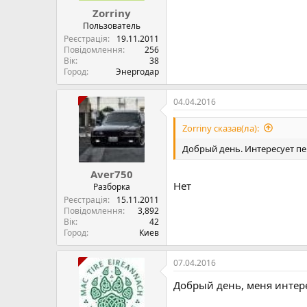
Zorriny
Пользователь
Реєстрація
19.11.2011
Повідомлення
256
Вік
38
Город
Энергодар
04.04.2016
Zorriny сказав(ла):
Добрый день. Интересует пе
Aver750
Нет
Разборка
Реєстрація
15.11.2011
Повідомлення
3,892
Вік
42
Город
Киев
07.04.2016
Добрый день, меня интере