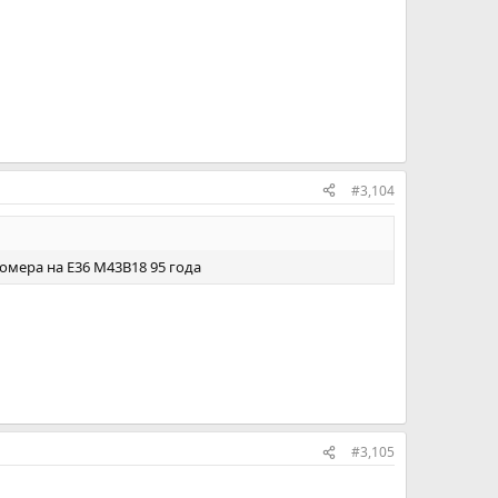
#3,104
домера на Е36 M43B18 95 года
#3,105