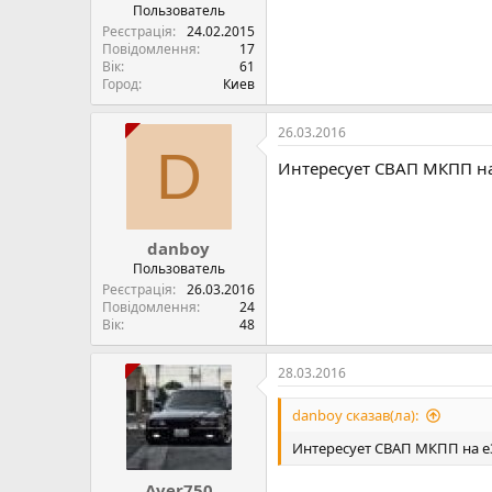
Пользователь
Реєстрація
24.02.2015
Повідомлення
17
Вік
61
Город
Киев
26.03.2016
D
Интересует СВАП МКПП на
danboy
Пользователь
Реєстрація
26.03.2016
Повідомлення
24
Вік
48
28.03.2016
danboy сказав(ла):
Интересует СВАП МКПП на е3
Aver750