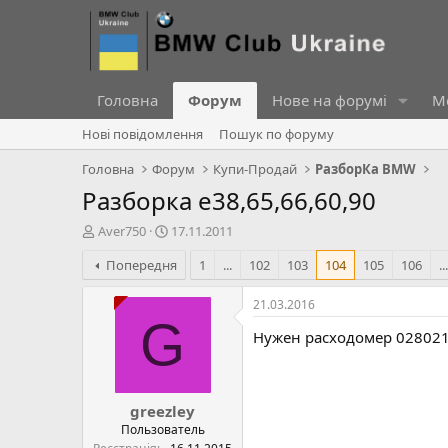
Головна
Форум
Нове на форумі
Ме
Нові повідомлення
Пошук по форуму
Головна
Форум
Купи-Продай
РазборКа BMW
Разборка е38,65,66,60,90
А
Д
Aver750
17.11.2011
в
а
Попередня
1
...
102
103
104
105
106
...
т
т
о
а
р
с
21.03.2016
т
т
G
Нужен расходомер 0280213
е
в
м
о
и
р
е
greezley
н
н
Пользователь
я