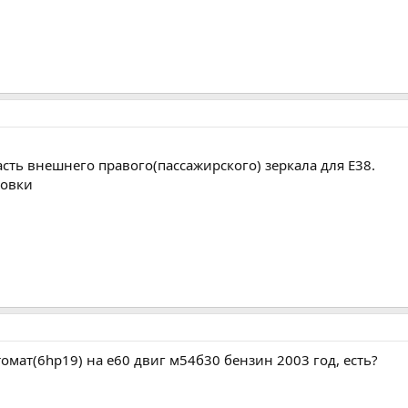
сть внешнего правого(пассажирского) зеркала для Е38.
ровки
томат(6hp19) на е60 двиг м54б30 бензин 2003 год, есть?