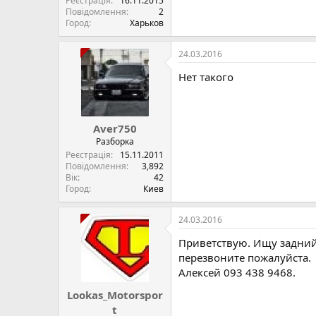
Реєстрація
16.11.2015
Повідомлення
2
Город
Харьков
24.03.2016
Нет такого
Aver750
Разборка
Реєстрація
15.11.2011
Повідомлення
3,892
Вік
42
Город
Киев
24.03.2016
Приветствую. Ищу задний 
перезвоните пожалуйста.
Алексей 093 438 9468.
Lookas_Motorspor
t