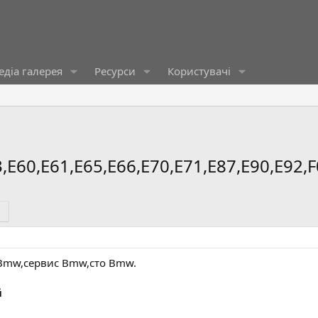
діа галерея
Ресурси
Користувачі
,Е60,Е61,Е65,Е66,Е70,Е71,Е87,E90,Е92,F
Bmw,сервис Bmw,сто Bmw.
й