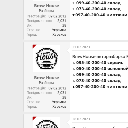
т.
099-40-200-40 склад
Bmw House
т.
073-40-200-40 склад
Разборка
т.097-40-200-40 чиптюни
Реєстрація
09.02.2012
Повідомлення
3,031
Вік
38
Страна
Украина
Город
Харьков
21.02.2023
BmwHouse-авторазборка 
т.
095-40-200-40 сервис
т.
050-40-200-40 основно
т.
099-40-200-40 склад
Bmw House
т.
073-40-200-40 склад
Разборка
т.097-40-200-40 чиптюни
Реєстрація
09.02.2012
Повідомлення
3,031
Вік
38
Страна
Украина
Город
Харьков
28.02.2023