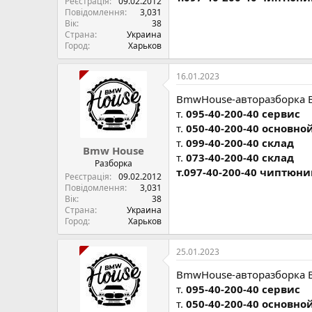
Реєстрація
09.02.2012
Повідомлення
3,031
Вік
38
Страна
Украина
Город
Харьков
16.01.2023
BmwHouse-авторазборка 
т.
095-40-200-40 сервис
т.
050-40-200-40 основно
т.
099-40-200-40 склад
Bmw House
т.
073-40-200-40 склад
Разборка
т.097-40-200-40 чиптюни
Реєстрація
09.02.2012
Повідомлення
3,031
Вік
38
Страна
Украина
Город
Харьков
25.01.2023
BmwHouse-авторазборка 
т.
095-40-200-40 сервис
т.
050-40-200-40 основно