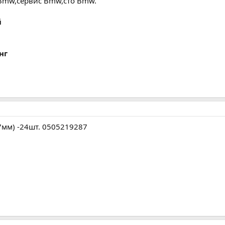
Bmw,сервис Bmw,сто Bmw.
й
нг
7мм) -24шт. 0505219287