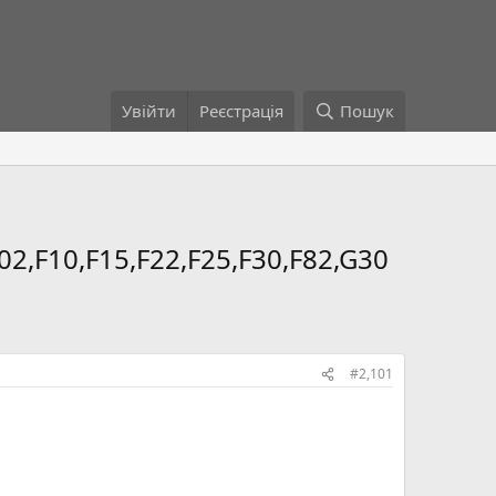
Увійти
Реєстрація
Пошук
02,F10,F15,F22,F25,F30,F82,G30
#2,101