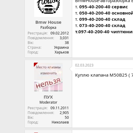
BmwHouse-авторазборка 
т.
095-40-200-40 сервис
т.
050-40-200-40 основно
т.
099-40-200-40 склад
Bmw House
т.
073-40-200-40 склад
Разборка
т.097-40-200-40 чиптюни
Реєстрація
09.02.2012
Повідомлення
3,031
Вік
38
Страна
Украина
Город
Харьков
02.03.2023
Куплю клапана М50В25 ( 
ПУХ
Moderator
Реєстрація
09.11.2011
Повідомлення
2,905
Вік
50
Город
Николаев