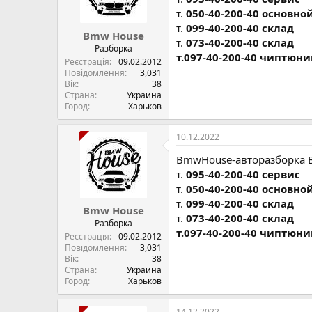
т.
050-40-200-40 основно
т.
099-40-200-40 склад
Bmw House
т.
073-40-200-40 склад
Разборка
т.097-40-200-40 чиптюни
Реєстрація
09.02.2012
Повідомлення
3,031
Вік
38
Страна
Украина
Город
Харьков
10.12.2022
BmwHouse-авторазборка 
т.
095-40-200-40 сервис
т.
050-40-200-40 основно
т.
099-40-200-40 склад
Bmw House
т.
073-40-200-40 склад
Разборка
т.097-40-200-40 чиптюни
Реєстрація
09.02.2012
Повідомлення
3,031
Вік
38
Страна
Украина
Город
Харьков
14.12.2022