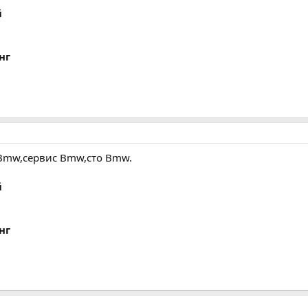
й
нг
Bmw,сервис Bmw,сто Bmw.
й
нг