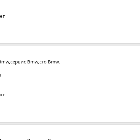
нг
Bmw,сервис Bmw,сто Bmw.
й
нг