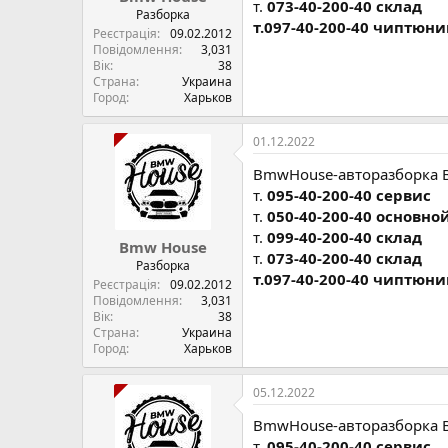
т.
073-40-200-40 склад
н
Разборка
т.097-40-200-40 чиптюни
я
Реєстрація
09.02.2012
Повідомлення
3,031
Вік
38
Страна
Украина
Город
Харьков
01.12.2022
BmwHouse-авторазборка 
т.
095-40-200-40 сервис
т.
050-40-200-40 основно
т.
099-40-200-40 склад
Bmw House
т.
073-40-200-40 склад
Разборка
т.097-40-200-40 чиптюни
Реєстрація
09.02.2012
Повідомлення
3,031
Вік
38
Страна
Украина
Город
Харьков
05.12.2022
BmwHouse-авторазборка 
т.
095-40-200-40 сервис