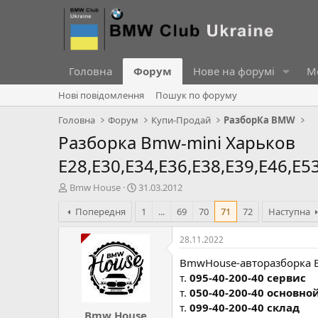
Головна
Форум
Нове на форумі
Ме
Нові повідомлення
Пошук по форуму
Головна
Форум
Купи-Продай
РазборКа BMW
Разборка Bmw-mini Харьков
E28,E30,Е34,E36,Е38,Е39,Е46,Е53
А
Д
Bmw House
31.03.2012
в
а
Попередня
1
...
69
70
71
72
Наступна
т
т
о
а
р
с
28.11.2022
т
т
BmwHouse-авторазборка 
е
в
м
о
т.
095-40-200-40 сервис
и
р
т.
050-40-200-40 основно
е
т.
099-40-200-40 склад
Bmw House
н