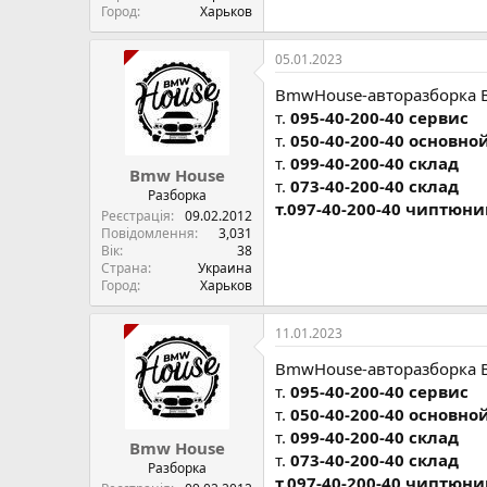
Город
Харьков
05.01.2023
BmwHouse-авторазборка 
т.
095-40-200-40 сервис
т.
050-40-200-40 основно
т.
099-40-200-40 склад
Bmw House
т.
073-40-200-40 склад
Разборка
т.097-40-200-40 чиптюни
Реєстрація
09.02.2012
Повідомлення
3,031
Вік
38
Страна
Украина
Город
Харьков
11.01.2023
BmwHouse-авторазборка 
т.
095-40-200-40 сервис
т.
050-40-200-40 основно
т.
099-40-200-40 склад
Bmw House
т.
073-40-200-40 склад
Разборка
т.097-40-200-40 чиптюни