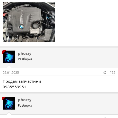
phozzy
Разборка
02.01.2025
#52
Продам запчастини
0985559951
phozzy
Разборка