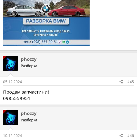
phozzy
Разборка
05.12.2024
#45
Продам запчастини!
0985559951
phozzy
Разборка
10.12.2024
#46