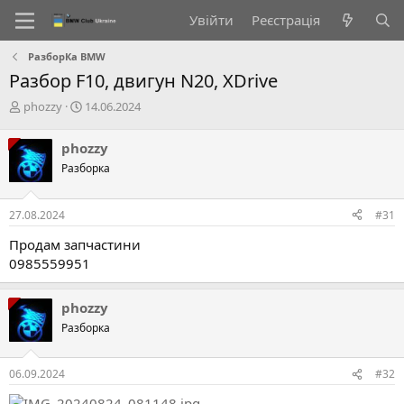
Увійти
Реєстрація
РазборКа BMW
Разбор F10, двигун N20, XDrive
А
Д
phozzy
14.06.2024
в
а
т
т
phozzy
о
а
Разборка
р
с
т
т
е
в
27.08.2024
#31
м
о
и
р
Продам запчастини
е
0985559951
н
н
я
phozzy
Разборка
06.09.2024
#32