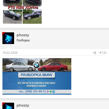
phozzy
Разборка
18.02.2026
#132
phozzy