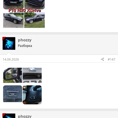
phozzy
Разборка
14.06.2026
#147
phozzy