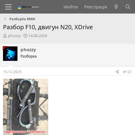
Увійти
Реєстрація
РазборКа BMW
Разбор F10, двигун N20, XDrive
А
Д
phozzy
14.06.2024
в
а
т
т
phozzy
о
а
Разборка
р
с
т
т
е
в
15.12.2025
#121
м
о
и
р
е
н
н
я