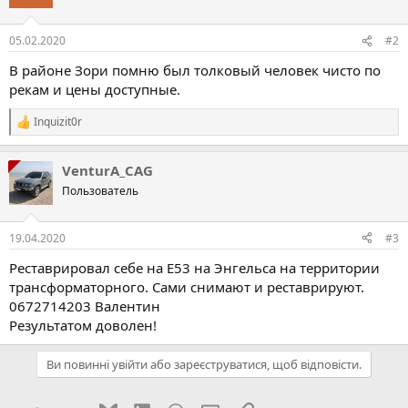
05.02.2020
#2
В районе Зори помню был толковый человек чисто по
рекам и цены доступные.
Inquizit0r
Р
е
а
VenturA_CAG
к
ц
Пользователь
і
ї
:
19.04.2020
#3
Реставрировал себе на Е53 на Энгельса на территории
трансформаторного. Сами снимают и реставрируют.
0672714203 Валентин
Результатом доволен!
Ви повинні увійти або зареєструватися, щоб відповісти.