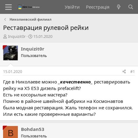
Увійти
Реєстрація
Николаевский филиал
Реставрация рулевой рейки
А
Д
Inquizit0r
15.01.2020
в
а
т
т
Inquizit0r
о
а
Пользователь
р
с
т
т
е
в
15.01.2020
#1
м
о
и
р
Где в Николаеве можно
_качественно_
реставрировать
е
рейку на X5 E53 дизель prefacelift?
н
Есть не косорылые мастера?
н
Помню в районе швейной фабрики на Космонавтов
я
была модная реставрация. Жаль телефон не сохранился.
Или есть какие проверенные варианты?
Bohdan53
B
Пользователь