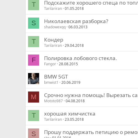
Подскажите хорошего спеца по топ
T
Tarilariran
01.05.2018
Николаевская разборка?
S
shadowexqq
06.03.2013
Кондер
T
Tarilariran
29.04.2018
Полировка лобового стекла.
F
Fangor
28.08.2015
BMW 5GT
bmwist1
20.06.2019
Срочно нужна помощь! Вырезать с
M
Mototo987
04.08.2018
хорошая химчистка
T
Tarilariran
23.05.2018
Прошу поддержать петицию о ремон
S
stg
01.01.2016