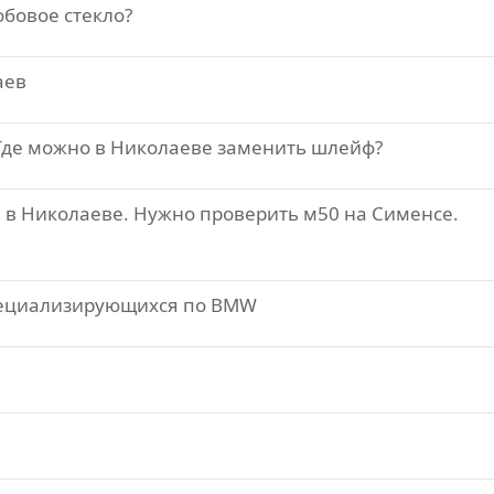
бовое стекло?
аев
 Где можно в Николаеве заменить шлейф?
 в Николаеве. Нужно проверить м50 на Сименсе.
пециализирующихся по BMW