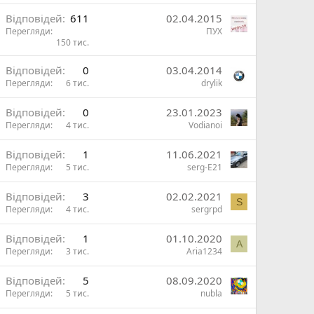
В
Відповідей
611
02.04.2015
и
Перегляди
ПУХ
150 тис.
ж
В
Відповідей
0
03.04.2014
и
Перегляди
6 тис.
drylik
ж
Відповідей
0
23.01.2023
Перегляди
4 тис.
Vodianoi
и
Відповідей
1
11.06.2021
Перегляди
5 тис.
serg-E21
Відповідей
3
02.02.2021
S
Перегляди
4 тис.
sergrpd
Відповідей
1
01.10.2020
A
Перегляди
3 тис.
Aria1234
Відповідей
5
08.09.2020
Перегляди
5 тис.
nubla