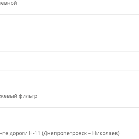
левной
ажевый фильтр
те дороги Н-11 (Днепропетровск – Николаев)