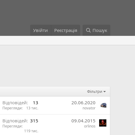
Увійти
Реєстрація
Пошук
Фільтри
В
Відповідей
13
20.06.2020
Перегляди
13 тис.
novator
ж
В
Відповідей
315
09.04.2015
Перегляди
orlinos
и
119 тис.
ж