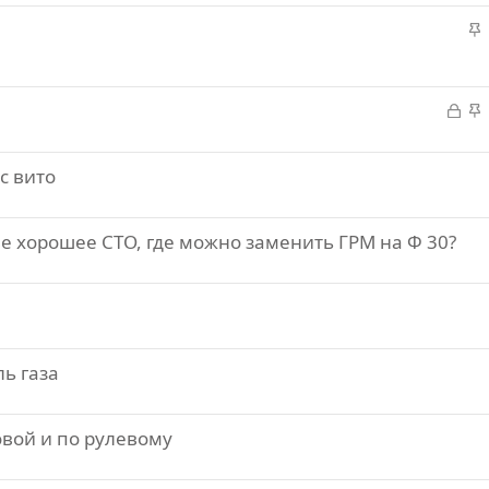
л
а
а
в
а
л
З
а
а
в
к
а
с вито
р
л
и
т
в
е хорошее СТО, где можно заменить ГРМ на Ф 30?
а
а
ль газа
овой и по рулевому