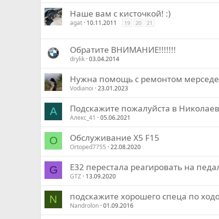
Наше вам с кисточкой! :)
agat
10.11.2011
19
20
21
Обратите ВНИМАНИЕ!!!!!!!
drylik
03.04.2014
Нужна помощь с ремонтом мерседе
Vodianoi
23.01.2023
Подскажите пожалуйста в Николаев
А
Алекс_41
05.06.2021
Обслуживание Х5 F15
O
Ortoped7755
22.08.2020
Е32 перестала реагировать на педа
G
GTZ
13.09.2020
подскажите хорошего спеца по ход
N
Nandrolon
01.09.2016