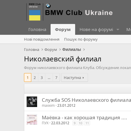
Головна
Форум
Нове на форумі
Ме
Нові повідомлення
Пошук по форуму
Головна
Форум
Филиалы
Николаевский филиал
Форум николаевского филиала Клуба. Обсуждение локаль
1
2
3
...
7
Наступна
Служба SOS Николаевского филиал
maxxim
23.01.2012
Маёвка - как хорошая традиция ....
ПУХ
22.03.2012
9
10
11