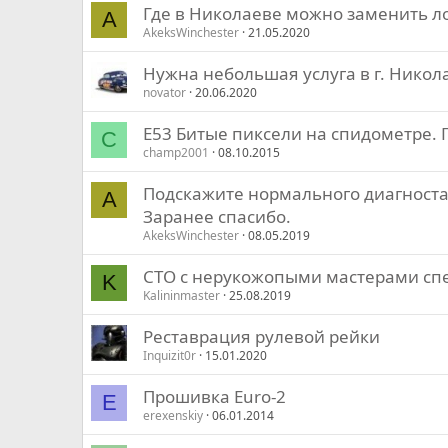
Где в Николаеве можно заменить ло
A
AkeksWinchester
21.05.2020
Нужна небольшая услуга в г. Никол
novator
20.06.2020
E53 Битые пиксели на спидометре.
C
champ2001
08.10.2015
Подскажите нормального диагноста
A
Заранее спасибо.
AkeksWinchester
08.05.2019
СТО с нерукожопыми мастерами с
K
Kalininmaster
25.08.2019
Реставрация рулевой рейки
Inquizit0r
15.01.2020
Прошивка Euro-2
E
erexenskiy
06.01.2014