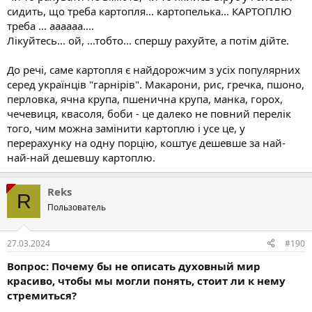
сидить, що треба картопля... картопелька... КАРТОПЛЮ
треба ... аааааа....
Лікуйтесь... ой, ...тобто... спершу рахуйте, а потім дійте.
До речі, саме картопля є найдорожчим з усіх популярних
серед українців "гарнірів". Макарони, рис, гречка, пшоно,
перловка, ячна крупа, пшенична крупа, манка, горох,
чечевиця, квасоля, боби - це далеко не повний перелік
того, чим можна замінити картоплю і усе це, у
перерахунку на одну порцію, коштує дешевше за най-
най-най дешевшу картоплю.
Reks
R
Пользователь
27.03.2024
#190
Вопрос: Почему бы не описать духовный мир
красиво, чтобы мы могли понять, стоит ли к нему
стремиться?