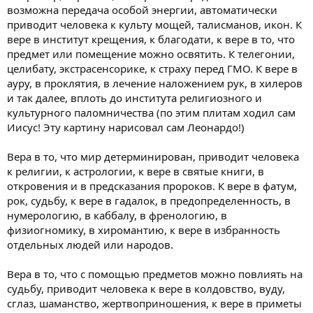
возможна передача особой энергии, автоматически
приводит человека к культу мощей, талисманов, икон. К
вере в институт крещения, к благодати, к вере в то, что
предмет или помещение можно освятить. К телегонии,
целибату, экстрасенсорике, к страху перед ГМО. К вере в
ауру, в проклятия, в лечение наложением рук, в хилеров
и так далее, вплоть до института религиозного и
культурного паломничества (по этим плитам ходил сам
Иисус! Эту картину нарисовал сам Леонардо!)
Вера в то, что мир детерминирован, приводит человека
к религии, к астрологии, к вере в святые книги, в
откровения и в предсказания пророков. К вере в фатум,
рок, судьбу, к вере в гадалок, в предопределенность, в
нумерологию, в каббалу, в френологию, в
физиогномику, в хиромантию, к вере в избранность
отдельных людей или народов.
Вера в то, что с помощью предметов можно повлиять на
судьбу, приводит человека к вере в колдовство, вуду,
сглаз, шаманство, жертвоприношения, к вере в приметы