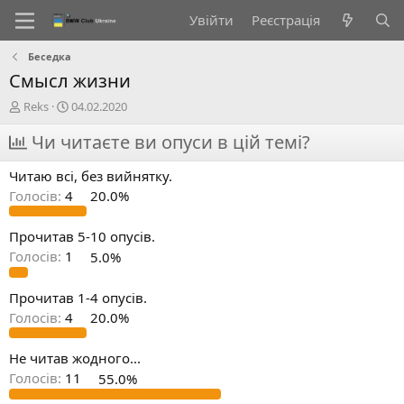
Увійти
Реєстрація
Беседка
Смысл жизни
А
Д
Reks
04.02.2020
в
а
т
Чи читаєте ви опуси в цій темі?
т
о
а
р
с
Читаю всі, без вийнятку.
т
т
Голосів:
4
20.0%
е
в
м
о
и
р
Прочитав 5-10 опусів.
е
Голосів:
1
5.0%
н
н
Прочитав 1-4 опусів.
я
Голосів:
4
20.0%
Не читав жодного...
Голосів:
11
55.0%