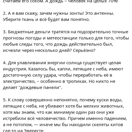
считаем его соком. А дождь – человек на целых 70%!
2. А я вам скажу, зачем нужны зонты! Это антенны.
Уберите ткань и всё будет вам понятно.
3. Бюджетные деньги тратятся на подозрительно точные
прогнозы погоды и метеостанции только для того, чтобы
любые следы того, что дождь действительно был,
исчезли через несколько дней? Серьёзно?
4. Для улавливания энергии солнца существует целая
индустрия. Казалось бы, капли, летящие с неба, имеют
достаточную силу удара, чтобы переработать её в
электричество, – особенно в тропиках. Но никто не
делает "дождевые панели".
5. К слову совершенно непонятно, почему куски воды,
летящие с неба, не убивают хотя бы мелких животных,
хотя мы знаем, что как минимум один раз они уже
истребили всё человечество. Причем именно падением,
а не потопом, — иначе мы бы находили скелеты китов
где-то на Эвересте.