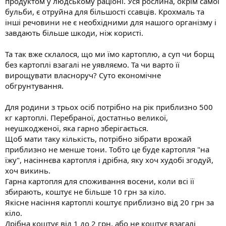
продуктом у людському раціоні. Уся рослина, окрім самої
бульби, є отруйна для більшості ссавців. Крохмаль та
інші речовини не є необхідними для нашого організму і
завдають більше шкоди, ніж користі.
Та так вже склалося, що ми їмо картоплю, а суп чи борщ
без картоплі взагалі не уявляємо. Та чи варто її
вирощувати власноруч? Суто економічне
обгрунтування.
Для родини з трьох осіб потрібно на рік приблизно 500
кг картоплі. Перебраної, достатньо великої,
неушкодженої, яка гарно зберігається.
Щоб мати таку кількість, потрібно зібрати врожай
приблизно не менше тони. Тобто це буде картопля "на
їжу", насіннєва картопля і дрібна, яку хоч худобі згодуй,
хоч викинь.
Гарна картопля для споживання восени, коли всі її
збирають, коштує не більше 10 грн за кіло.
Якісне насіння картоплі коштує приблизно від 20 грн за
кіло.
Дрібна коштує від 1 до 2 грн, або не коштує взагалі