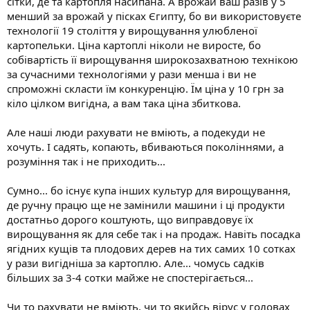
сітки, де та картопля насипана. А врожай ваш разів у 5
менший за врожай у пісках Єгипту, бо ви використовуєте
технології 19 століття у вирощування улюбленої
картопельки. Ціна картоплі ніколи не виросте, бо
собівартість її вирощування широкозахватною технікою
за сучасними технологіями у рази менша і ви не
спроможні скласти їм конкуренцію. Їм ціна у 10 грн за
кіло цілком вигідна, а вам така ціна збиткова.
Але наші люди рахувати не вміють, а подекуди не
хочуть. І садять, копають, вбиваються поколіннями, а
розуміння так і не приходить...
Сумно... бо існує купа інших культур для вирощування,
де ручну працю ще не замінили машини і ці продукти
достатньо дорого коштують, що виправдовує їх
вирощування як для себе так і на продаж. Навіть посадка
ягідних кущів та плодових дерев на тих самих 10 сотках
у рази вигідніша за картоплю. Але... чомусь садків
більших за 3-4 сотки майже не спостерігається...
Чи то рахувати не вміють, чи то якийсь вірус у головах