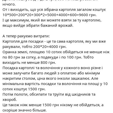
нічого.
От і виходить, що уся зібрана картопля загалом коштує
10*500+200*20+300*2=5000+4000+600=9600 грн.
І це максимум, який ви можете взяти за ту картоплю,
якщо вийде зібрати бажаний врожай.
А тепер рахуємо витрати:
Картопля для посадки - це та сама картопля, яку ми вже
рахували, тобто 200*20=4000 грн.
Оранка землі, площею 10 сотих обійдеться не менше ніж
по 80 грн за сотку, а подекуди і по 100 грн. Тобто
виходить не менше 800 грн.
Посадка картоплі та волочіння у кожного воно різне і
може залучати багато людей з оплатою або мінімум
накритим столом, ціна якого інколи зашкалює. Але
мінімальна вартість посадки та волочіння на площі у 10
сотих коштує 1500 грн.
Потім полоти, обсипати та труїти від шкідників та
хвороб.
Це також ніяк менше 1500 грн нікому не обійдеться, а
скоріше значно більше.