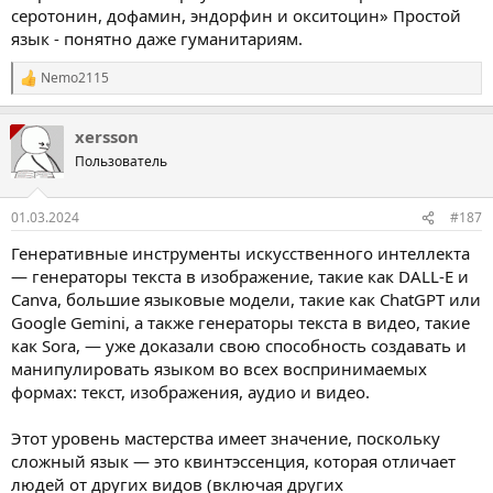
серотонин, дофамин, эндорфин и окситоцин» Простой
язык - понятно даже гуманитариям.
Nemo2115
Р
е
а
xersson
к
ц
Пользователь
і
ї
:
01.03.2024
#187
Генеративные инструменты искусственного интеллекта
— генераторы текста в изображение, такие как DALL-E и
Canva, большие языковые модели, такие как ChatGPT или
Google Gemini, а также генераторы текста в видео, такие
как Sora, — уже доказали свою способность создавать и
манипулировать языком во всех воспринимаемых
формах: текст, изображения, аудио и видео.
Этот уровень мастерства имеет значение, поскольку
сложный язык — это квинтэссенция, которая отличает
людей от других видов (включая других