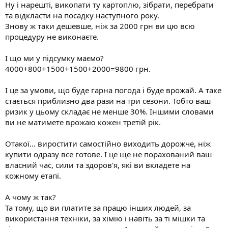
Ну і нарешті, викопати ту картоплю, зібрати, перебрати
та відкласти на посадку наступного року.
Знову ж таки дешевше, ніж за 2000 грн ви цю всю
процедуру не виконаєте.
І що ми у підсумку маємо?
4000+800+1500+1500+2000=9800 грн.
І це за умови, що буде гарна погода і буде врожай. А таке
стається приблизно два рази на три сезони. Тобто ваш
ризик у цьому складає не менше 30%. Іншими словами
ви не матимете врожаю кожен третій рік.
Отакої... виростити самостійно виходить дорожче, ніж
купити одразу все готове. І це ще не порахований ваш
власний час, сили та здоров'я, які ви вкладете на
кожному етапі.
А чому ж так?
Та тому, що ви платите за працю інших людей, за
використання техніки, за хімію і навіть за ті мішки та