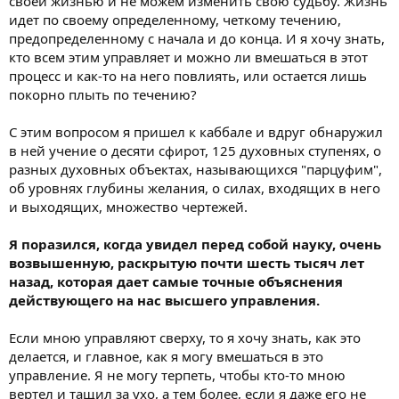
своей жизнью и не можем изменить свою судьбу. Жизнь
идет по своему определенному, четкому течению,
предопределенному с начала и до конца. И я хочу знать,
кто всем этим управляет и можно ли вмешаться в этот
процесс и как-то на него повлиять, или остается лишь
покорно плыть по течению?
С этим вопросом я пришел к каббале и вдруг обнаружил
в ней учение о десяти сфирот, 125 духовных ступенях, о
разных духовных объектах, называющихся "парцуфим",
об уровнях глубины желания, о силах, входящих в него
и выходящих, множество чертежей.
Я поразился, когда увидел перед собой науку, очень
возвышенную, раскрытую почти шесть тысяч лет
назад, которая дает самые точные объяснения
действующего на нас высшего управления.
Если мною управляют сверху, то я хочу знать, как это
делается, и главное, как я могу вмешаться в это
управление. Я не могу терпеть, чтобы кто-то мною
вертел и тащил за ухо, а тем более, если я даже его не