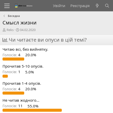
Увійти
Реєстрація
Беседка
Смысл жизни
А
Д
Reks
04.02.2020
в
а
т
Чи читаєте ви опуси в цій темі?
т
о
а
р
с
Читаю всі, без вийнятку.
т
т
Голосів:
4
20.0%
е
в
м
о
и
р
Прочитав 5-10 опусів.
е
Голосів:
1
5.0%
н
н
Прочитав 1-4 опусів.
я
Голосів:
4
20.0%
Не читав жодного...
Голосів:
11
55.0%