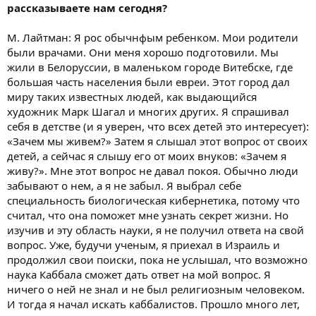
рассказываете нам сегодня?
М. Лайтман: Я рос обычнфым ребенком. Мои родители
были врачами. Они меня хорошо подготовили. Мы
жили в Белоруссии, в маленьком городе Витебске, где
большая часть населения были евреи. Этот город дал
миру таких известных людей, как выдающийся
художник Марк Шагал и многих других. Я спрашивал
себя в детстве (и я уверен, что всех детей это интересует):
«Зачем мы живем?» Затем я слышал этот вопрос от своих
детей, а сейчас я слышу его от моих внуков: «Зачем я
живу?». Мне этот вопрос не давал покоя. Обычно люди
забывают о нем, а я не забыл. Я выбрал себе
специальность биологическая кибернетика, потому что
считал, что она поможет мне узнать секрет жизни. Но
изучив и эту область науки, я не получил ответа на свой
вопрос. Уже, будучи ученым, я приехал в Израиль и
продолжил свои поиски, пока не услышал, что возможно
наука Каббала сможет дать ответ на мой вопрос. Я
ничего о ней не знал и не был религиозным человеком.
И тогда я начал искать каббалистов. Прошло много лет,