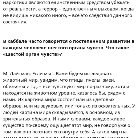
наркотики являются единственным средством убежать
от реальности, а террор – единственным выходом, когда
не видишь никакого иного, – все это следствия данного
состояния.
В каббале часто говорится о постепенном развитии в
каждом человеке шестого органа чувств. Что такое
«шестой орган чувств»?
М. Лайтман: Если мы с Вами будем исследовать
животный мир, увидим, что птицы, пчелы, змеи,
обезьяны и т.д. – все чувствуют мир по-разному, хотя и
находятся на животном уровне, казалось бы, рядом с
нами. Их картина мира состоит или из цветовых
образов, или из звуковых, или только из осязательных. У
людей картина мира складывается, в основном, из
зрительных образов. Иными словами, каждое живое
существо по-своему ощущает этот мир, не говоря уже о
том, как оно осознает его внутри себя. А каков мир на
самом деле? Из каких-то образов он состоит? Почему я