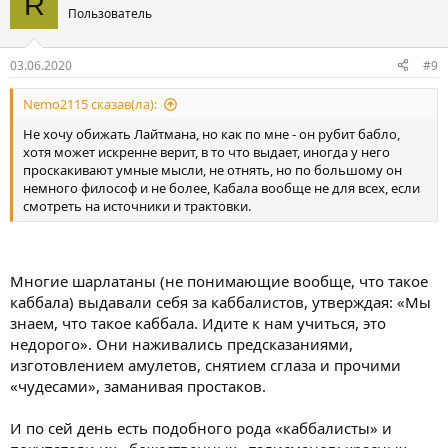
R
Пользователь
03.06.2020
#9
Nemo2115 сказав(ла):
Не хочу обижать Лайтмана, но как по мне - он рубит бабло,
хотя может искренне верит, в то что выдает, иногда у него
проскакивают умные мысли, не отнять, но по большому он
немного философ и не более, Кабала вообще не для всех, если
смотреть на источники и трактовки.
Многие шарлатаны (не понимающие вообще, что такое
каббала) выдавали себя за каббалистов, утверждая: «Мы
знаем, что такое каббала. Идите к нам учиться, это
недорого». Они наживались предсказаниями,
изготовлением амулетов, снятием сглаза и прочими
«чудесами», заманивая простаков.
И по сей день есть подобного рода «каббалисты» и