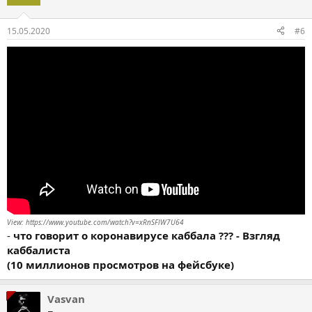
і
ї
:
15.05.2020
#6
View: https://www.youtube.com/watch?v=xRnSFlW7U64
-
что говорит о коронавирусе каббала ??? - Взгляд
каббалиста
(10 миллионов просмотров на фейсбуке)
Vasvan