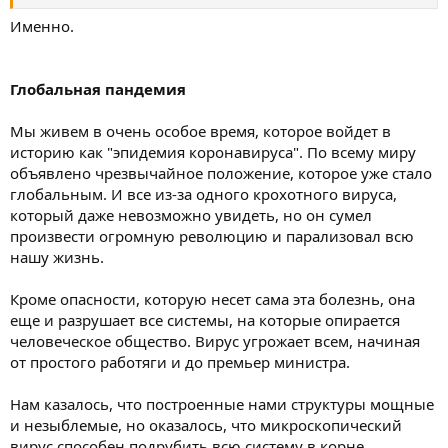
Именно.
В настоящей каббале нет никаких “талисманов”, “амулетов”,
“красных ниток”, никаких “чудес”.
И по сей день есть каббала для потребителей — и наука
каббала, это две разные вещи. Первая — для выгоды
Глобальная пандемия
продающих амулеты, и вторая — только для истинно
устремленных к духовному.
Мы живем в очень особое время, которое войдет в
М. Лайтман
историю как "эпидемия коронавируса". По всему миру
объявлено чрезвычайное положение, которое уже стало
глобальным. И все из-за одного крохотного вируса,
который даже невозможно увидеть, но он сумел
произвести огромную революцию и парализовал всю
нашу жизнь.
Кроме опасности, которую несет сама эта болезнь, она
еще и разрушает все системы, на которые опирается
человеческое общество. Вирус угрожает всем, начиная
от простого работяги и до премьер министра.
Нам казалось, что построенные нами структуры мощные
View: https://www.youtube.com/watch?v=ukfFsB8i4Wo
-
почему каббалу скрывали до нашего времени
и незыблемые, но оказалось, что микроскопический
вирус способен подрубить всю систему в корне.