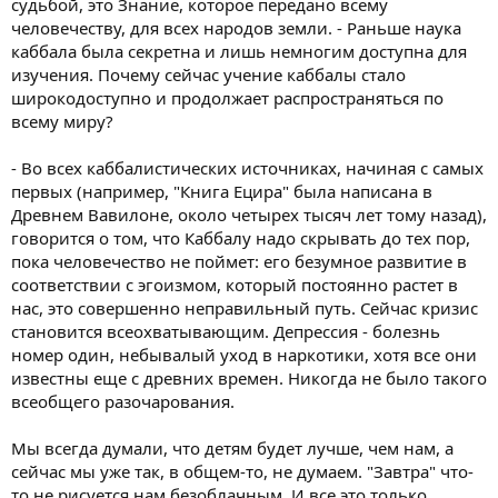
судьбой, это Знание, которое передано всему
человечеству, для всех народов земли. - Раньше наука
каббала была секретна и лишь немногим доступна для
изучения. Почему сейчас учение каббалы стало
широкодоступно и продолжает распространяться по
всему миру?
- Во всех каббалистических источниках, начиная с самых
первых (например, "Книга Ецира" была написана в
Древнем Вавилоне, около четырех тысяч лет тому назад),
говорится о том, что Каббалу надо скрывать до тех пор,
пока человечество не поймет: его безумное развитие в
соответствии с эгоизмом, который постоянно растет в
нас, это совершенно неправильный путь. Сейчас кризис
становится всеохватывающим. Депрессия - болезнь
номер один, небывалый уход в наркотики, хотя все они
известны еще с древних времен. Никогда не было такого
всеобщего разочарования.
Мы всегда думали, что детям будет лучше, чем нам, а
сейчас мы уже так, в общем-то, не думаем. "Завтра" что-
то не рисуется нам безоблачным. И все это только