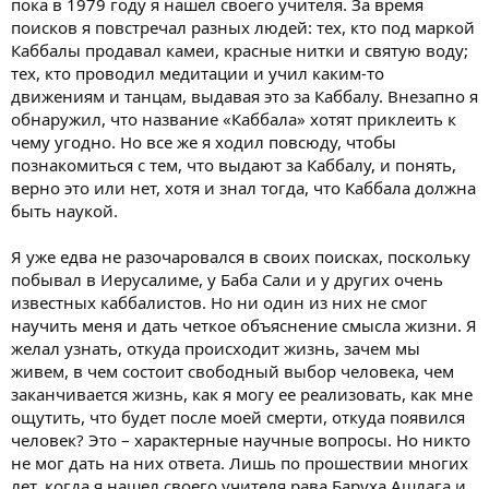
пока в 1979 году я нашел своего учителя. За время
поисков я повстречал разных людей: тех, кто под маркой
Каббалы продавал камеи, красные нитки и святую воду;
тех, кто проводил медитации и учил каким-то
движениям и танцам, выдавая это за Каббалу. Внезапно я
обнаружил, что название «Каббала» хотят приклеить к
чему угодно. Но все же я ходил повсюду, чтобы
познакомиться с тем, что выдают за Каббалу, и понять,
верно это или нет, хотя и знал тогда, что Каббала должна
быть наукой.
Я уже едва не разочаровался в своих поисках, поскольку
побывал в Иерусалиме, у Баба Сали и у других очень
известных каббалистов. Но ни один из них не смог
научить меня и дать четкое объяснение смысла жизни. Я
желал узнать, откуда происходит жизнь, зачем мы
живем, в чем состоит свободный выбор человека, чем
заканчивается жизнь, как я могу ее реализовать, как мне
ощутить, что будет после моей смерти, откуда появился
человек? Это – характерные научные вопросы. Но никто
не мог дать на них ответа. Лишь по прошествии многих
лет, когда я нашел своего учителя рава Баруха Ашлага и