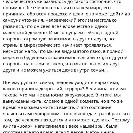
человечество уже развилось до такого состояния, что
понимает: без четкого знания о нашем мире, его
причинах, обо всем процессе и цели, оно может дойти до
самоуничтожения. Человеческий эгоизм настолько
развился, что он свел все человечество к одной
маленькой деревне. И мы ощущаем сейчас, с одной
стороны, огромную зависимость друг от друга, все
страны в мире (сейчас это начинает проявляться,
несмотря на то, что мы не видим этого явно, в полной
мере, и в будущем эта зависимость усилится), а с другой
стороны, наш эгоизм таков, что мы не выносим друг
друга и не можем ужиться даже внутри семьи...
Почему рушатся семьи, человек уходит в наркотики,
какова причина депрессий, террора? Величина эгоизма
такова, что мы не выносим окружающее. В итоге, мы
вынуждены жить, словно в одной комнате, но в то же
время не можем ужиться вместе. И это состояние
является самым хорошим – оно вынуждает разобраться в
том, где человек находится и что может сделать. Поэтому
Книга «Зоар», написанная в I веке нашей эры, была
спрятана все это время, все 20 веков. В этой книге