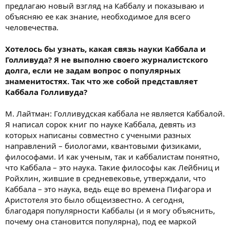
предлагаю новый взгляд на Каббалу и показываю и
объясняю ее как знание, необходимое для всего
человечества.
Хотелось бы узнать, какая связь науки Каббала и
Голливуда? Я не выполню своего журналистского
долга, если не задам вопрос о популярных
знаменитостях. Так что же собой представляет
Каббала Голливуда?
М. Лайтман: Голливудская каббала не является Каббалой.
Я написал сорок книг по науке Каббала, девять из
которых написаны совместно с учеными разных
направлений – биологами, квантовыми физиками,
философами. И как ученым, так и каббалистам понятно,
что Каббала – это наука. Такие философы как Лейбниц и
Ройхлин, жившие в средневековье, утверждали, что
Каббала – это наука, ведь еще во времена Пифагора и
Аристотеля это было общеизвестно. А сегодня,
благодаря популярности Каббалы (и я могу объяснить,
почему она становится популярна), под ее маркой