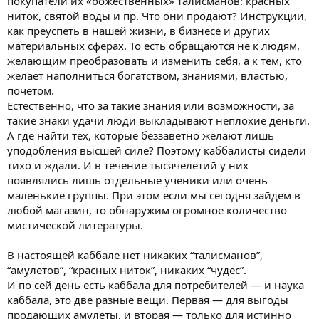
покупатели их «божественных» талисманов: красных
ниток, святой воды и пр. Что они продают? Инструкции,
как преуспеть в нашей жизни, в бизнесе и других
материальных сферах. То есть обращаются не к людям,
желающим преобразовать и изменить себя, а к тем, кто
желает наполниться богатством, знаниями, властью,
почетом.
Естественно, что за такие знания или возможности, за
такие знаки удачи люди выкладывают неплохие деньги.
А где найти тех, которые беззаветно желают лишь
уподобления высшей силе? Поэтому каббалисты сидели
тихо и ждали. И в течение тысячелетий у них
появлялись лишь отдельные ученики или очень
маленькие группы. При этом если мы сегодня зайдем в
любой магазин, то обнаружим огромное количество
мистической литературы.
В настоящей каббале нет никаких “талисманов”,
“амулетов”, “красных ниток”, никаких “чудес”.
И по сей день есть каббала для потребителей — и наука
каббала, это две разные вещи. Первая — для выгоды
продающих амулеты, и вторая — только для истинно