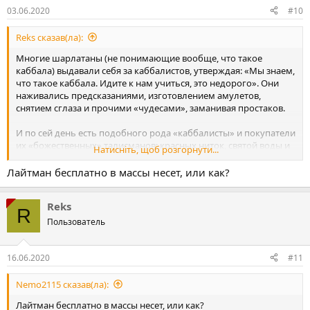
03.06.2020
#10
Reks сказав(ла):
Многие шарлатаны (не понимающие вообще, что такое
каббала) выдавали себя за каббалистов, утверждая: «Мы знаем,
что такое каббала. Идите к нам учиться, это недорого». Они
наживались предсказаниями, изготовлением амулетов,
снятием сглаза и прочими «чудесами», заманивая простаков.
И по сей день есть подобного рода «каббалисты» и покупатели
их «божественных» талисманов: красных ниток, святой воды и
Натисніть, щоб розгорнути...
пр. Что они продают? Инструкции, как преуспеть в нашей
жизни, в бизнесе и других материальных сферах. То есть
Лайтман бесплатно в массы несет, или как?
обращаются не к людям, желающим преобразовать и
изменить себя, а к тем, кто желает наполниться богатством,
Reks
знаниями, властью, почетом.
R
Естественно, что за такие знания или возможности, за такие
Пользователь
знаки удачи люди выкладывают неплохие деньги. А где найти
тех, которые беззаветно желают лишь уподобления высшей
силе? Поэтому каббалисты сидели тихо и ждали. И в течение
16.06.2020
#11
тысячелетий у них появлялись лишь отдельные ученики или
очень маленькие группы. При этом если мы сегодня зайдем в
Nemo2115 сказав(ла):
любой магазин, то обнаружим огромное количество
Лайтман бесплатно в массы несет, или как?
мистической литературы.