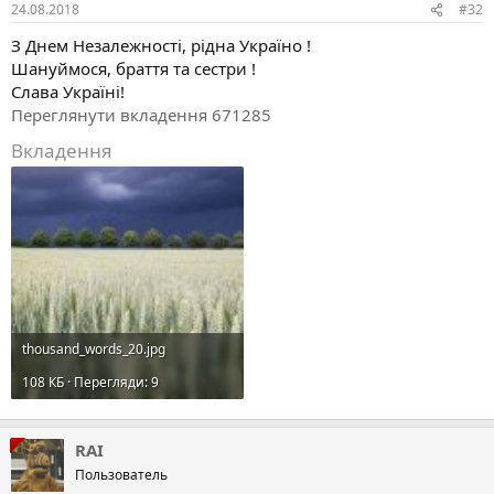
24.08.2018
#32
З Днем Незалежності, рідна Україно !
Шануймося, браття та сестри !
Слава Україні!
Переглянути вкладення 671285
Вкладення
thousand_words_20.jpg
108 КБ · Перегляди: 9
RAI
Пользователь