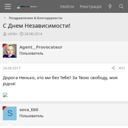
Увійти
Реєстрація
Поздравления & Благодарности
С Днем Независимости!
А
Д
v0r0n
24.08.2014
в
а
т
т
Agent__Provocateur
о
а
Пользователь
р
с
т
т
е
в
24.08.2017
#31
м
о
и
р
Дорога Ненько, хто ми без Тебе? За Твою свободу, моя
е
рідна!
н
н
я
sova_E60
S
Пользователь