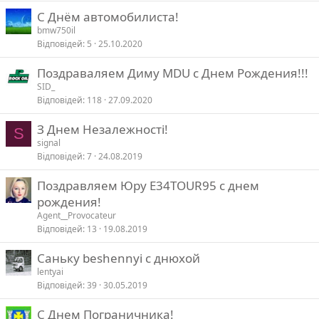
C Днём автомобилиста!
bmw750il
Відповідей
5
25.10.2020
Поздраваляем Диму MDU с Днем Рождения!!!
SID_
Відповідей
118
27.09.2020
З Днем Незалежності!
S
signal
Відповідей
7
24.08.2019
Поздравляем Юру E34TOUR95 с днем
рождения!
Agent__Provocateur
Відповідей
13
19.08.2019
Саньку beshennyi с днюхой
lentyai
Відповідей
39
30.05.2019
С Днем Пограничника!