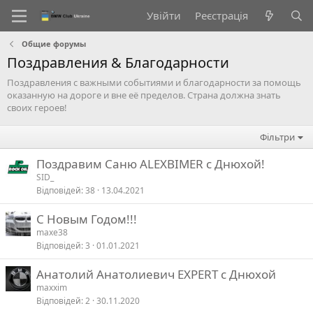
Увійти
Реєстрація
Общие форумы
Поздравления & Благодарности
Поздравления с важными событиями и благодарности за помощь
оказанную на дороге и вне её пределов. Страна должна знать
своих героев!
Фільтри
Поздравим Саню ALEXBIMER с Днюхой!
SID_
Відповідей
38
13.04.2021
С Новым Годом!!!
maxe38
Відповідей
3
01.01.2021
Анатолий Анатолиевич EXPERT с Днюхой
maxxim
Відповідей
2
30.11.2020