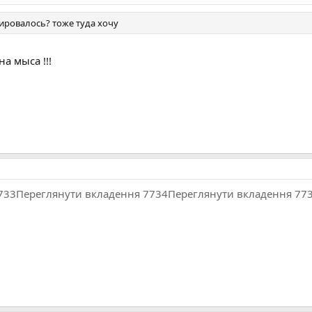
ировалось? тоже туда хочу
а мыса !!!
733
Переглянути вкладення 7734
Переглянути вкладення 77