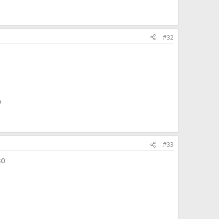
#32
)
#33
80