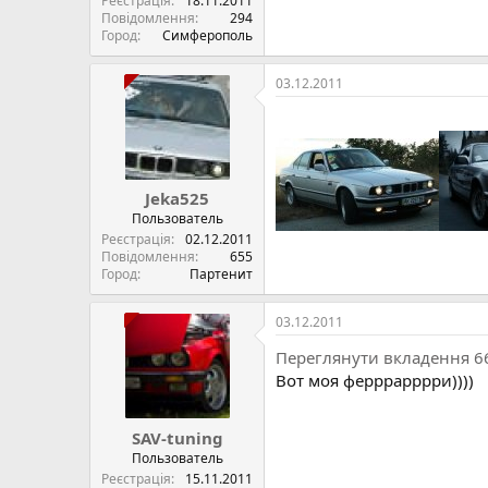
Реєстрація
18.11.2011
Повідомлення
294
Город
Симферополь
03.12.2011
Jeka525
Пользователь
Реєстрація
02.12.2011
Повідомлення
655
Город
Партенит
03.12.2011
Переглянути вкладення 6
Вот моя ферррарррри))))
SAV-tuning
Пользователь
Реєстрація
15.11.2011