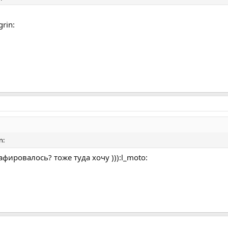
grin:
n:
фировалось? тоже туда хочу ))):l_moto: