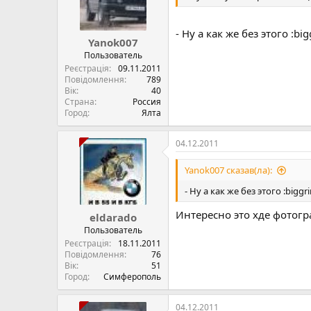
- Ну а как же без этого :big
Yanok007
Пользователь
Реєстрація
09.11.2011
Повідомлення
789
Вік
40
Страна
Россия
Город
Ялта
04.12.2011
Yanok007 сказав(ла):
- Ну а как же без этого :biggri
Интересно это хде фотогра
eldarado
Пользователь
Реєстрація
18.11.2011
Повідомлення
76
Вік
51
Город
Симферополь
04.12.2011