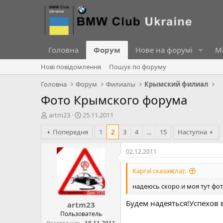
Головна
Форум
Нове на форумі
Ме
Нові повідомлення
Пошук по форуму
Головна
Форум
Филиалы
Крымский филиал
Фото Крымского форума
А
Д
artm23
25.11.2011
в
а
Попередня
1
2
3
4
...
15
Наступна
т
т
о
а
р
с
02.12.2011
т
т
е
в
Kapral сказав(ла):
м
о
и
р
надеюсь скоро и моя тут фо
е
Будем надеяться!Успехов в 
artm23
н
н
Пользователь
я