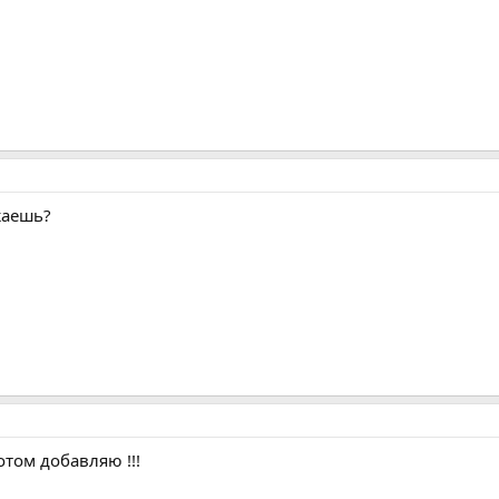
жаешь?
том добавляю !!!