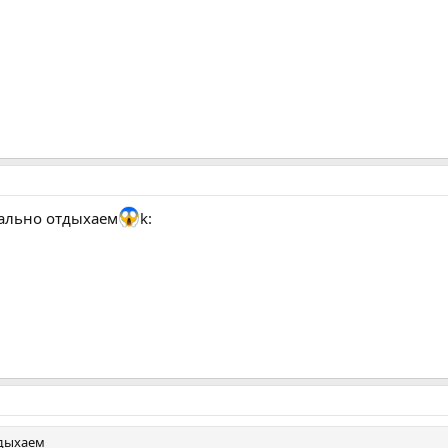
мально отдыхаем
k:
тдыхаем