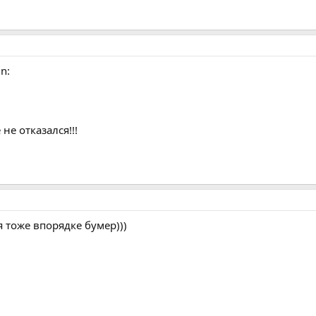
n:
не отказался!!!
я тоже впорядке бумер)))