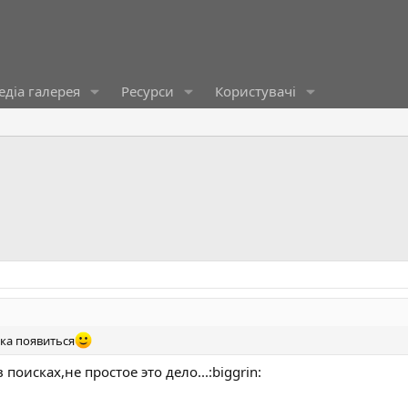
діа галерея
Ресурси
Користувачі
тка появиться
поисках,не простое это дело...:biggrin: