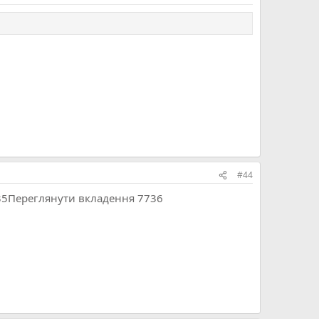
#44
35
Переглянути вкладення 7736