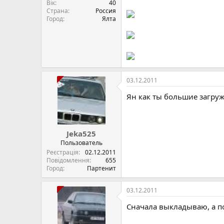
Вік
40
Страна
Россия
Город
Ялта
03.12.2011
Ян как ты большие загру
Jeka525
Пользователь
Реєстрація
02.12.2011
Повідомлення
655
Город
Партенит
03.12.2011
Сначала выкладываю, а по