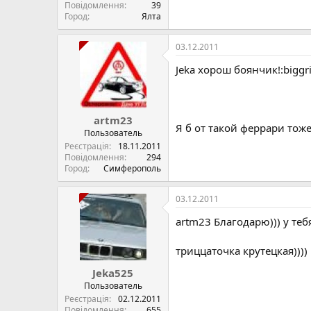
Повідомлення
39
Город
Ялта
03.12.2011
Jeka хорош боянчик!:biggri
artm23
Я б от такой феррари тоже 
Пользователь
Реєстрація
18.11.2011
Повідомлення
294
Город
Симферополь
03.12.2011
artm23 Благодарю))) у теб
триццаточка крутецкая))))
Jeka525
Пользователь
Реєстрація
02.12.2011
Повідомлення
655