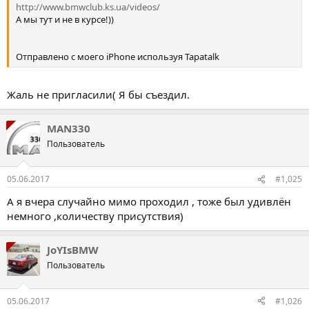
http://www.bmwclub.ks.ua/videos/
А мы тут и не в курсе!))
Отправлено с моего iPhone используя Tapatalk
Жаль не пригласили( Я бы съездил.
MAN330
Пользователь
05.06.2017
#1,025
А я вчера случайно мимо проходил , тоже был удивлён
немного ,количеству присутствия)
JoYIsBMW
Пользователь
05.06.2017
#1,026