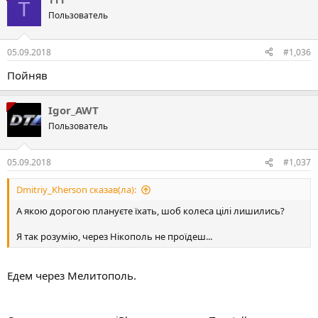
Т
Пользователь
05.09.2018
#1,036
Пойняв
Igor_AWT
Пользователь
05.09.2018
#1,037
Dmitriy_Kherson сказав(ла):
А якою дорогою плануєте їхать, шоб колеса цілі лишились?
Я так розумію, через Нікополь не проїдеш...
Едем через Мелитополь.