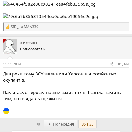
SID_
та
MAN330
Р
е
а
xersson
к
ц
Пользователь
і
ї
:
11.11.2024
#1,044
Два роки тому ЗСУ звільнили Херсон від російських
окупантів.
Памʼятаємо героїзм наших захисників. І світла памʼять
тим, хто віддав за це життя.
Перший
Попередня
35 з 35