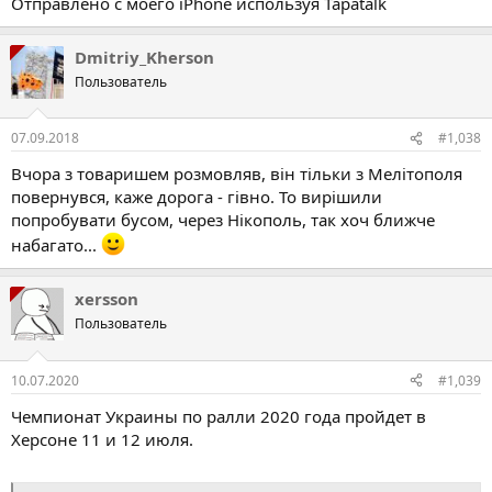
Отправлено с моего iPhone используя Tapatalk
Dmitriy_Kherson
Пользователь
07.09.2018
#1,038
Вчора з товаришем розмовляв, він тільки з Мелітополя
повернувся, каже дорога - гівно. То вирішили
попробувати бусом, через Нікополь, так хоч ближче
набагато...
xersson
Пользователь
10.07.2020
#1,039
Чемпионат Украины по ралли 2020 года пройдет в
Херсоне 11 и 12 июля.