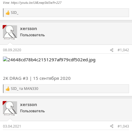
View: https://youtu.be/LMLnwpStd3w?t=227
SID_
Р
е
а
xersson
к
ц
Пользователь
і
ї
:
08.09.2020
#1,042
2K DRAG #3 | 15 сентября 2020
SID_
та
MAN330
Р
е
а
xersson
к
ц
Пользователь
і
ї
:
03.04.2021
#1,043