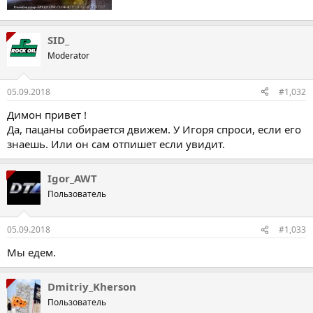
SID_
Moderator
05.09.2018
#1,032
Димон привет !
Да, пацаны собирается движем. У Игоря спроси, если его
знаешь. Или он сам отпишет если увидит.
Igor_AWT
Пользователь
05.09.2018
#1,033
Мы едем.
Dmitriy_Kherson
Пользователь