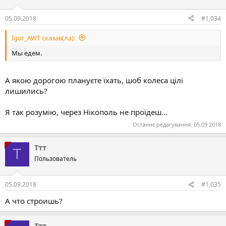
05.09.2018
#1,034
Igor_AWT сказав(ла):
Мы едем.
А якою дорогою плануєте їхать, шоб колеса цілі
лишились?
Я так розумію, через Нікополь не проїдеш...
Останнє редагування:
05.09.2018
Ттт
Т
Пользователь
05.09.2018
#1,035
А что строишь?
Ттт