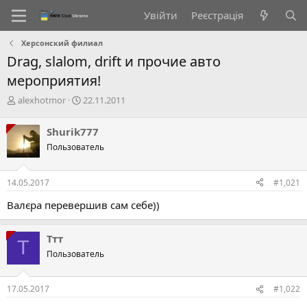
Увійти
Реєстрація
Херсонский филиал
Drag, slalom, drift и прочие авто
мероприятия!
А
Д
alexhotmor
22.11.2011
в
а
т
т
Shurik777
о
а
Пользователь
р
с
т
т
е
в
14.05.2017
#1,021
м
о
и
р
Валєра перевершив сам себе))
е
н
н
Ттт
Т
я
Пользователь
17.05.2017
#1,022