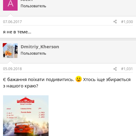
A
Пользователь
07.06.2017
#1,030
я не в теме...
Dmitriy_Kherson
Пользователь
05.09.2018
#1,031
Є бажання поїхати подивитись.
Хтось іще збирається
з нашого краю?