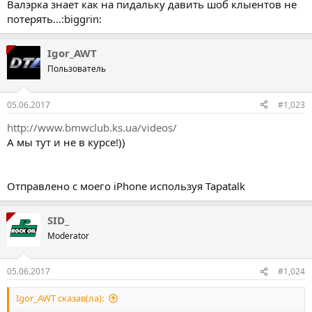
Валэрка знает как на пидальку давить шоб клыентов не
потерять...:biggrin:
Igor_AWT
Пользователь
05.06.2017
#1,023
http://www.bmwclub.ks.ua/videos/
А мы тут и не в курсе!))
Отправлено с моего iPhone используя Tapatalk
SID_
Moderator
05.06.2017
#1,024
Igor_AWT сказав(ла):