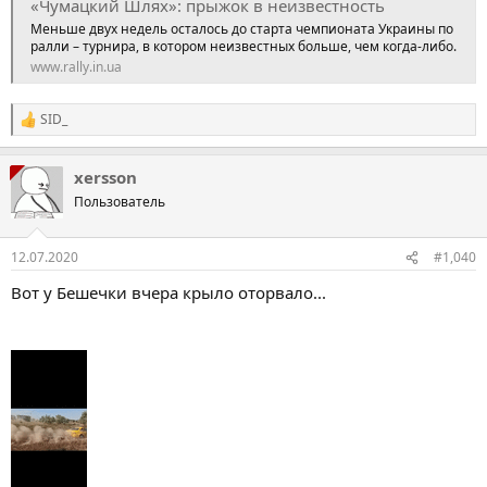
«Чумацкий Шлях»: прыжок в неизвестность
Меньше двух недель осталось до старта чемпионата Украины по
ралли – турнира, в котором неизвестных больше, чем когда-либо.
www.rally.in.ua
SID_
Р
е
а
xersson
к
ц
Пользователь
і
ї
:
12.07.2020
#1,040
Вот у Бешечки вчера крыло оторвало...