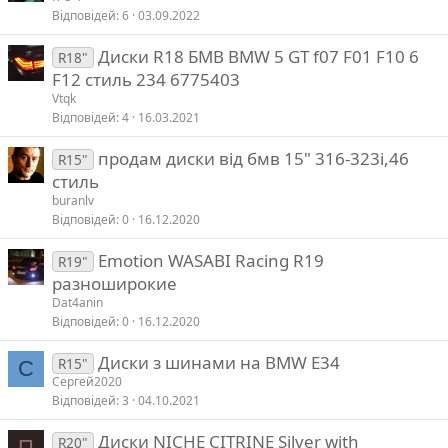
Відповідей
6
03.09.2022
Диски R18 БМВ BMW 5 GT f07 F01 F10 6
R18"
F12 стиль 234 6775403
Vtqk
Відповідей
4
16.03.2021
продам диски від бмв 15" 316-323і,46
R15"
стиль
buranlv
Відповідей
0
16.12.2020
Emotion WASABI Racing R19
R19"
разноширокие
Dat4anin
Відповідей
0
16.12.2020
Диски з шинами на BMW E34
R15"
С
Сергей2020
Відповідей
3
04.10.2021
Диски NICHE CITRINE Silver with
R20"
П