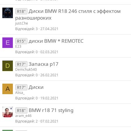
Диски BMW R18 246 стиля с эффектом
R18"
разношироких
just.Che
Відповідей
3
27.04.2021
диски BMW * REMOTEC
R15"
E
E23
Відповідей
0
02.03.2021
Запаска р17
R17"
D
Demchuk540
Відповідей
0
26.02.2021
Диски
R17"
A
Alisa_
Відповідей
0
19.02.2021
BMW r18 71 styling
R18"
aram_e46
Відповідей
2
07.02.2021