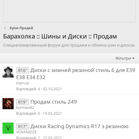
Купи-Продай
Барахолка :: Шины и Диски :: Продам
Специализированный форум для продажи и обмена шин и дисков.
Фільтри
Диски c зимней резиной стиль 6 для Е39
R16"
Е38 Е34 Е32
marcus
Відповідей
4
02.10.2021
Продам стиль 249
R19"
borman82
Відповідей
0
15.03.2021
Диски Racing Dynamics R17 з резиною
R17"
V
VOVANIDZE
Відповідей
2
27.03.2021