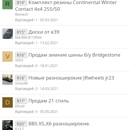
Комплект резины Continental Winter
R19"
R
Contact 4x4 255/50
Romech
Відповідей
1
05.03.2021
Диски от е39
R15"
blackbird1100xx
Відповідей
1
13.02.2021
Продам зимние шины б/у Bridgestone
R16"
V
VSEV
Відповідей
0
18.01.2021
Новые разноширокие JRwheels jr23
R18"
sirius46
Відповідей
3
14.03.2021
Продам 21 стиль
R17"
D
Dtrad
Відповідей
5
05.05.2021
BBS Х5,Х6 разноширокие.
R20"
K-O-T