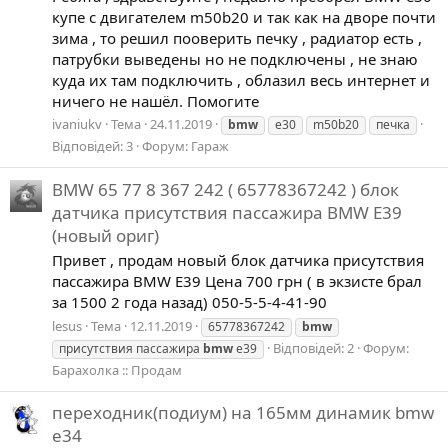
купе с двигателем m50b20 и так как на дворе почти
зима , то решил пооверить печку , радиатор есть ,
патрубки выведены но не подключены , не знаю
куда их там подключить , облазил весь интернет и
ничего не нашёл. Помогите
ivaniukv
Тема
24.11.2019
bmw
e30
m50b20
печка
Відповідей: 3
Форум:
Гараж
BMW 65 77 8 367 242 ( 65778367242 ) блок
датчика присутствия пассажира BMW E39
(новый ориг)
Привет , продам новый блок датчика присутствия
пассажира BMW E39 Цена 700 грн ( в экзисте брал
за 1500 2 года назад) 050-5-5-4-41-90
lesus
Тема
12.11.2019
65778367242
bmw
Відповідей: 2
Форум:
присутствия пассажира
bmw
e39
Барахолка :: Продам
переходник(подиум) на 165мм динамик bmw
e34