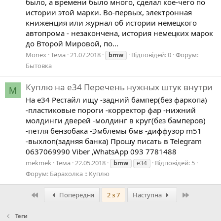
было, а времени было много, сделал кое-чего по
истории этой марки. Во-первых, электронная
книженция или журнал об истории немецкого
автопрома - незакончена, история немецких марок
до Второй Мировой, по...
Monex
Тема
21.07.2018
Відповідей: 0
Форум:
bmw
Бытовка
Куплю на e34 Перечень нужных штук внутри
M
На e34 Рестайл ищу -задний бампер(без фаркопа)
-пластиковые пороги -корректор фар -нижний
молдинги дверей -молдинг в круг(без бамперов)
-петля бензобака -Эмблемы бмв -диффузор m51
-выхлоп(задняя банка) Прошу писать в Telegram
0637069990 Viber ,WhatsApp 093 7781488
mekmek
Тема
22.05.2018
Відповідей: 5
bmw
e34
Форум:
Барахолка :: Куплю
Перший
Останній
Попередня
2 з 7
Наступна
Теги