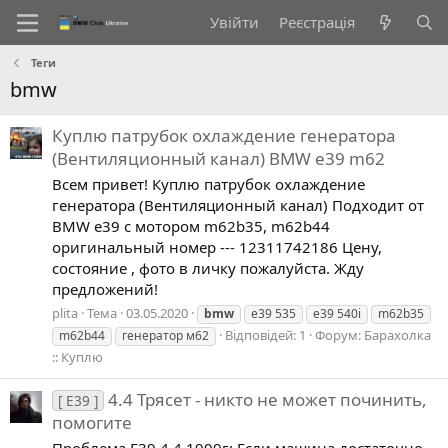
Увійти
Реєстрація
Теги
bmw
Куплю патрубок охлаждение генератора
(Вентиляционный канал) BMW e39 m62
Всем привет! Куплю патрубок охлаждение
генератора (Вентиляционный канал) Подходит от
BMW e39 с мотором m62b35, m62b44
оригинальный номер --- 12311742186 Цену,
состояние , фото в личку пожалуйста. Жду
предложений!
plita
Тема
03.05.2020
bmw
e39 535
e39 540i
m62b35
Відповідей: 1
Форум:
Барахолка
m62b44
генератор м62
:: Куплю
4.4 Трясет - никто не может починить,
[ E39 ]
помогите
Проблема E39 4.4 1999г: Если машина достаточно