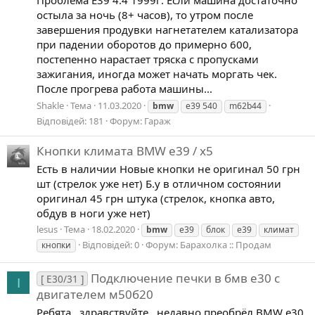
остыла за ночь (8+ часов), то утром после
завершения продувки нагнетателем катализатора
при падении оборотов до примерно 600,
постепенно нарастает тряска с пропусками
зажигания, иногда может начать моргать чек.
После прогрева работа машины...
Shakle
Тема
11.03.2020
bmw
e39 540
m62b44
Відповідей: 181
Форум:
Гараж
Кнопки климата BMW e39 / x5
Есть в наличии Новые кнопки не оригинал 50 грн
шт (стрелок уже нет) Б.у в отличном состоянии
оригинал 45 грн штука (стрелок, кнопка авто,
обдув в ноги уже нет)
lesus
Тема
18.02.2020
bmw
e39
блок
е39
климат
Відповідей: 0
Форум:
Барахолка :: Продам
кнопки
Подключение печки в бмв е30 с
[ E30/31 ]
I
двигателем м50б20
Ребята , здравствуйте , недавно преобрёл BMW e30