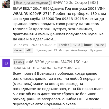
BMW 120d Coupe [E82]
[ Все|другие модели ]
BMW E82/120d/1996/Дизель Год выпуска 2008 VIN-
WBAUR31020VF12711 Пробег по приборке 180 т. км
Цена для клуба 13500$ Тел 0931313015 Александр
Пришло время продать свою ракету на тяжелом
топливе 🚀 Красивая, шустрая, экономичная,
практичная и очень фановая получилась купешка.
Да еще и в идеальном...
Boundless
Тема
17.06.2019
1 series
120d
bmw
coupe
Відповідей: 13
Форум:
АвтоБазар :: Продам
diesel
e82
e46 320d дизель M47N 150 сил
[ E46 ]
D
пропала тяга когда нажимаю газ
Всем привет! Возникла проблема, когда давлю
разгоняюсь давлю газ в пол на любой передаче
(механика) машина овощ но расход на
расходомере не подскакивает, и на БК показывает
5.7 как обычно даже после сброса не большой
расход, раньше загоралась ошибка DDE и после
перезапуска авто нормально ехала...