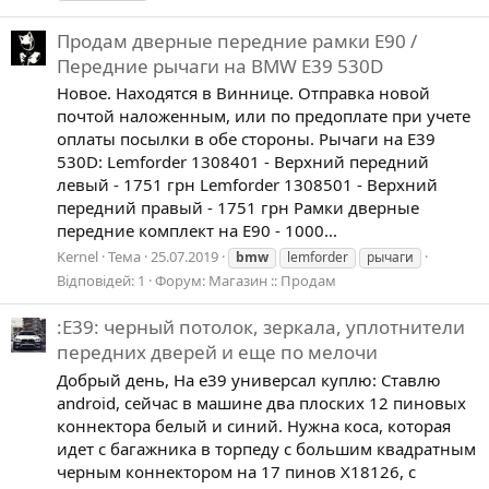
Продам дверные передние рамки E90 /
Передние рычаги на BMW E39 530D
Новое. Находятся в Виннице. Отправка новой
почтой наложенным, или по предоплате при учете
оплаты посылки в обе стороны. Рычаги на Е39
530D: Lemforder 1308401 - Верхний передний
левый - 1751 грн Lemforder 1308501 - Верхний
передний правый - 1751 грн Рамки дверные
передние комплект на E90 - 1000...
Kernel
Тема
25.07.2019
bmw
lemforder
рычаги
Відповідей: 1
Форум:
Магазин :: Продам
:E39: черный потолок, зеркала, уплотнители
передних дверей и еще по мелочи
Добрый день, На е39 универсал куплю: Ставлю
android, сейчас в машине два плоских 12 пиновых
коннектора белый и синий. Нужна коса, которая
идет с багажника в торпеду с большим квадратным
черным коннектором на 17 пинов X18126, с