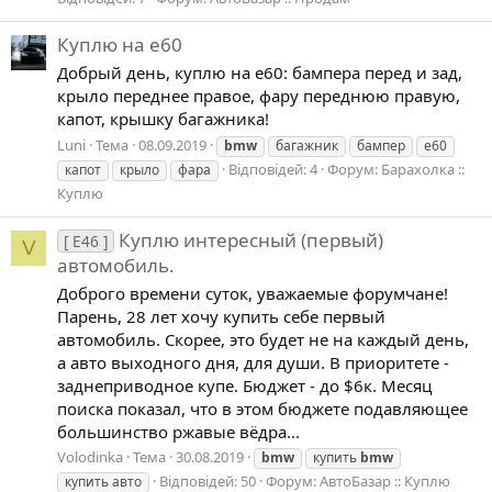
Куплю на е60
Добрый день, куплю на е60: бампера перед и зад,
крыло переднее правое, фару переднюю правую,
капот, крышку багажника!
Luni
Тема
08.09.2019
bmw
багажник
бампер
е60
Відповідей: 4
Форум:
Барахолка ::
капот
крыло
фара
Куплю
Куплю интересный (первый)
[ E46 ]
V
автомобиль.
Доброго времени суток, уважаемые форумчане!
Парень, 28 лет хочу купить себе первый
автомобиль. Скорее, это будет не на каждый день,
а авто выходного дня, для души. В приоритете -
заднеприводное купе. Бюджет - до $6к. Месяц
поиска показал, что в этом бюджете подавляющее
большинство ржавые вёдра...
Volodinka
Тема
30.08.2019
bmw
купить
bmw
Відповідей: 50
Форум:
АвтоБазар :: Куплю
купить авто