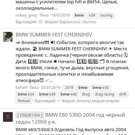
машины с усилителем top hifi и BM54. Целые,
околоидеальные...
mikey_greg
Тема
19.07.2019
bmw
e39
touring
Відповідей: 10
Форум:
Барахолка :: Куплю
BMW SUMMER FEST CHERNIHIV
📣 Внимание❗❗❗ 🔊 Событие, которого многие так
ждали. 🏖 BMW SUMMER FEST CHERNIHIV! ✈ Место
проведения: с. Ладинка (Черниговская область) 🗓
Дата: 2️⃣0️⃣ Июля 🛎 Начало: 1️⃣3️⃣:0️⃣0️⃣ 🗂 В планах:
много BMW, гонки, тучи дыма, вкусные угощения,
прохладительные напитки и незабываемая
атмосфера😈 ✅...
behelf
Тема
03.07.2019
2019
bmw
bmw
e30
bmw
e34
bmw
e39
bmw
e46
drag
drag racing
drift
Відповідей: 1
Форум:
Анонсы медиагалереи
festival
BMW E60 530D 2004 год черный
[ E60/61/64 ]
S
седан 12000 у.е.
BMW e60/530d/3.0/дизель Год выпуска авто 2004