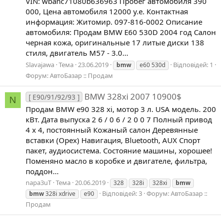
VIN: wbanc71080b636963 Пробег автомобиля 390
000, Цена автомобиля 12000 у.е. Контактная
информация: Житомир. 097-816-0002 Описание
автомобиля: Продам BMW E60 530D 2004 год Салон
черная кожа, оригинальные 17 литые диски 138
стиля, двигатель М57 - 3.0...
Slavajawa
Тема
23.06.2019
Відповідей: 1
bmw
e60 530d
Форум:
АвтоБазар :: Продам
BMW 328xi 2007 10900$
[ E90/91/92/93 ]
N
Продам BMW e90 328 xi, мотор 3 л. USA модель. 200
кВт. Дата выпуска 2 6 / 0 6 / 2 0 0 7 Полный привод
4 х 4, постоянный Кожаный салон Деревянные
вставки (Орех) Навигация, Bluetooth, AUX Спорт
пакет, аудиосистема. Состояние машины, хорошее!
Поменяно масло в коробке и двигателе, фильтра,
поддон...
napa3uT
Тема
20.06.2019
328
328i
328xi
bmw
Відповідей: 3
Форум:
АвтоБазар ::
bmw
328i xdrive
e90
Продам