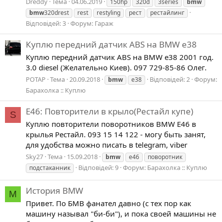
Dreddy
Тема
04.06.2019
150hp
320d
3series
bmw
bmw
320drest
rest
restyling
рест
рестайлинг
Відповідей: 3
Форум:
Гараж
Куплю передний датчик ABS на BMW e38
Куплю передний датчик ABS на BMW e38 2001 год.
3.0 diesel (Желательно Киев). 097 729-85-86 Олег.
POTAP
Тема
20.09.2018
Відповідей: 2
Форум:
bmw
e38
Барахолка :: Куплю
E46: Повторители в крыло(Рестайл купе)
S
Куплю повторители поворотников BMW E46 в
крылья Рестайл. 093 15 14 122 - могу быть занят,
для удобства можно писать в telegram, viber
Sky27
Тема
15.09.2018
bmw
e46
поворотник
Відповідей: 9
Форум:
Барахолка :: Куплю
подстаканник
История BMW
M
Привет. По БМВ фанател давно (с тех пор как
машину называл "би-би"), и пока своей машины не