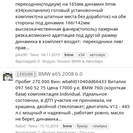
переходник(подиум) на 165мм динамик bmw
e34(кикпанели) готовый установочный
комплект(на штатные места без доработок) на обе
стороны под динамик 166/142мм
высококачественная фанера(тополь) лазерная
резка,возможно адаптация под другой размер
динамика в комплект входит: -переходники лев/
прав...
pike90
Тема
04.11.2019
bmw
e34
автозвук
Відповідей: 0
Форум:
Тюнинг BMW & АвтоЗвук
BMW e65 2008 6.0
[ E65/66 ]
Пробег 270 000 Вин: wbahl01040dd66433 Виталик
097 560 52 75 Цена 17000 у.е. BMW 760i (короткая
база) комплектация Individual. Идеальное
состоянии, в ДТП участия не принимала, не
крашена, двойной стеклопакет; двигатель V12 - 445
л.с мощный и надежный , работает ровно, масло
не берет, динамика...
Rabid
Тема
15.10.2019
bmw
бумер
семёрка
Відповідей: 7
Форум:
АвтоБазар :: Продам