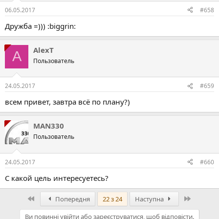
06.05.2017
#658
Дружба =))) :biggrin:
AlexT
A
Пользователь
24.05.2017
#659
всем привет, завтра всё по плану?)
MAN330
Пользователь
24.05.2017
#660
С какой цель интересуетесь?
Перший
Останній
Попередня
22 з 24
Наступна
Ви повинні увійти або зареєструватися, щоб відповісти.