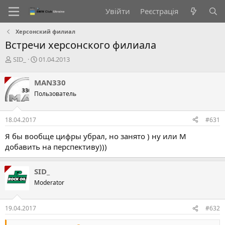
Увійти
Реєстрація
Херсонский филиал
Встречи херсонского филиала
А
Д
SID_
01.04.2013
в
а
т
т
MAN330
о
а
Пользователь
р
с
т
т
е
в
18.04.2017
#631
м
о
и
р
Я бы вообще цифры убрал, но занято ) ну или M
е
добавить на перспективу)))
н
н
я
SID_
Moderator
19.04.2017
#632