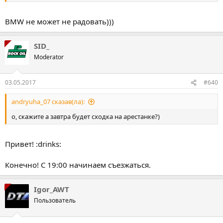
BMW не может не радовать)))
SID_
Moderator
03.05.2017
#640
andryuha_07 сказав(ла):
о, скажите а завтра будет сходка на арестанке?)
Привет! :drinks:
Конечно! С 19:00 начинаем съезжаться.
Igor_AWT
Пользователь