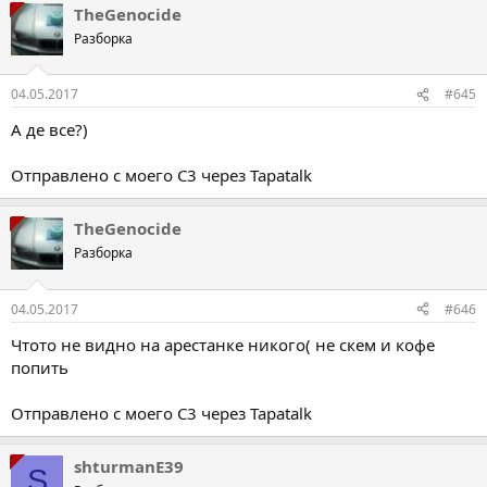
TheGenocide
Разборка
04.05.2017
#645
А де все?)
Отправлено с моего C3 через Tapatalk
TheGenocide
Разборка
04.05.2017
#646
Чтото не видно на арестанке никого( не скем и кофе
попить
Отправлено с моего C3 через Tapatalk
shturmanE39
S