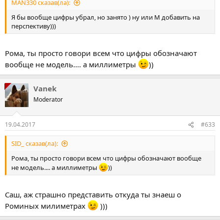
MAN330 сказав(ла):
Я бы вообще цифры убрал, но занято ) ну или M добавить на
перспективу)))
Рома, ты просто говори всем что цифры обозначают
вообще не модель.... а миллиметры
))
Vanek
Moderator
19.04.2017
#633
SID_ сказав(ла):
Рома, ты просто говори всем что цифры обозначают вообще
не модель.... а миллиметры
))
Саш, аж страшно представить откуда ты знаеш о
Роминых милиметрах
)))