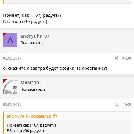
Привет) как F10?) радует?)
P.S. твоя e90 радует)
andryuha_07
A
Пользователь
03.05.2017
#638
о, скажите а завтра будет сходка на арестанке?)
MAN330
Пользователь
03.05.2017
#639
andryuha_07 сказав(ла):
Привет) как F10?) радует?)
P.S. твоя e90 радует)