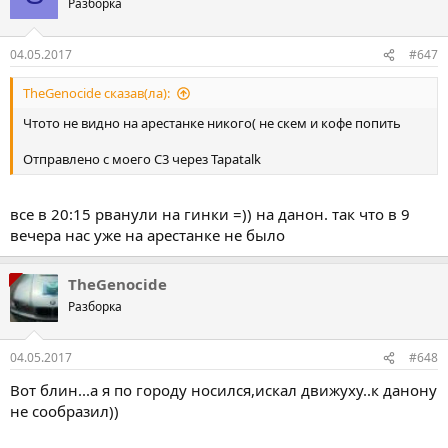
Разборка
04.05.2017
#647
TheGenocide сказав(ла):
Чтото не видно на арестанке никого( не скем и кофе попить
Отправлено с моего C3 через Tapatalk
все в 20:15 рванули на гинки =)) на данон. так что в 9
вечера нас уже на арестанке не было
TheGenocide
Разборка
04.05.2017
#648
Вот блин...а я по городу носился,искал движуху..к данону
не сообразил))