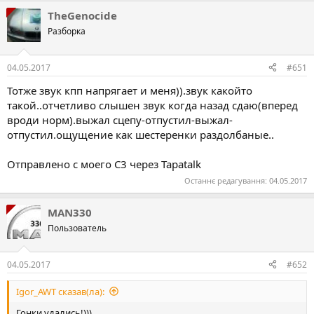
TheGenocide
Разборка
04.05.2017
#651
Тотже звук кпп напрягает и меня)).звук какойто
такой..отчетливо слышен звук когда назад сдаю(вперед
вроди норм).выжал сцепу-отпустил-выжал-
отпустил.ощущение как шестеренки раздолбаные..
Отправлено с моего C3 через Tapatalk
Останнє редагування:
04.05.2017
MAN330
Пользователь
04.05.2017
#652
Igor_AWT сказав(ла):
Гонки удались!)))