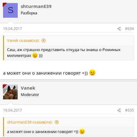
shturmanE39
S
Разборка
19.04.2017
#634
Vanek сказав(ла):
Саш, аж страшно представить откуда ты знаеш о Роминых
милиметрах
)))
а может они о занижении говорят =))
Vanek
Moderator
19.04.2017
#635
shturmanE39 сказав(ла):
а может они о занижении говорят =))