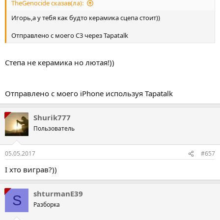
TheGenocide сказав(ла):
Игорь,а у тебя как будто керамика сцепа стоит))
Отправлено с моего C3 через Tapatalk
Степа не керамика но лютая!))
Отправлено с моего iPhone используя Tapatalk
Shurik777
Пользователь
05.05.2017
#657
І хто виграв?))
shturmanE39
S
Разборка