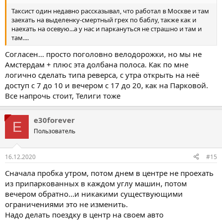
Таксист один недавно рассказывал, что работал в Москве и там
заехать на выделенку-смертный грех по баблу, также как и
наехать на осевую...а у нас и паркануться не страшно и там и
там....
Согласен... просто поголовно велодорожки, но мы не
Амстердам + плюс эта долбана полоса. Как по мне
логично сделать типа реверса, с утра открыть на неё
доступ с 7 до 10 и вечером с 17 до 20, как на Парковой.
Все напрочь стоит, Телиги тоже
e30forever
E
Пользователь
16.12.2020
#15
Сначала пробка утром, потом днем в центре не проехать
из припаркованных в каждом углу машин, потом
вечером обратно...и никакими существующими
ограничениями это не изменить.
Надо делать поездку в центр на своем авто