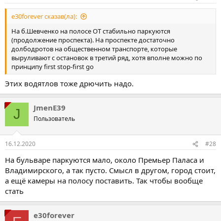
e30forever сказав(ла):
На б.Шевченко на полосе ОТ стабильно паркуются
(продолжение проспекта). На проспекте достаточно
долбодротов на общественном транспорте, которые
выруливают с остановок в третий ряд, хотя вполне можно по
принципу first stop-first go
Этих водятлов тоже дрючить надо.
JmenE39
J
Пользователь
16.12.2020
#28
На бульваре паркуются мало, около Премьер Паласа и
Владимирского, а так пусто. Смысл в другом, город стоит,
а ещё камеры на полосу поставить. Так чтобы вообще
стать
e30forever