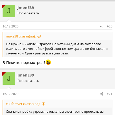
JmenE39
J
Пользователь
16.12.2020
#20
maxe38 сказав(ла):
Не нужно никаких штрафов.По четным дням имеют право
ездить авто с четной цифрой в конце номера а в нечётные дни
с нечётной..Сразу разгрузка в два раза..
В Пекине подсмотрел?
JmenE39
J
Пользователь
16.12.2020
#21
e30forever сказав(ла):
Сначала пробка утром, потом днем в центре не проехать из