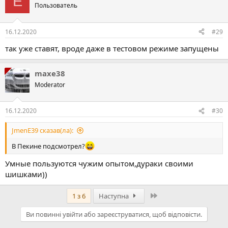
E
Пользователь
16.12.2020
#29
так уже ставят, вроде даже в тестовом режиме запущены
maxe38
Moderator
16.12.2020
#30
JmenE39 сказав(ла):
В Пекине подсмотрел?
Умные пользуются чужим опытом,дураки своими
шишками))
Останній
1 з 6
Наступна
Ви повинні увійти або зареєструватися, щоб відповісти.