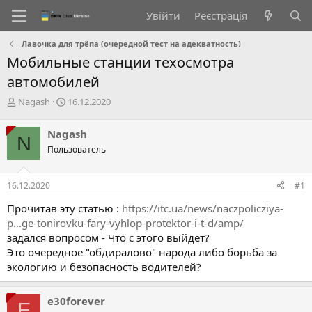
Увійти
Реєстрація
Лавочка для трёпа (очередной тест на адекватность)
Мобильные станции техосмотра
автомобилей
А
Д
Nagash
16.12.2020
в
а
т
т
Nagash
N
о
а
Пользователь
р
с
т
т
е
в
16.12.2020
#1
м
о
и
р
Прочитав эту статью :
https://itc.ua/news/naczpolicziya-
е
p...ge-tonirovku-fary-vyhlop-protektor-i-t-d/amp/
н
задался вопросом - Что с этого выйдет?
н
Это очередное "обдиралово" народа либо борьба за
я
экологию и безопасность водителей?
e30forever
E