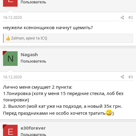
Пользователь
16.12.2020
#2
неужели ксенонщиков начнут щемить?
Zalman
,
apexi
та
ICQ
Р
е
а
Nagash
к
N
ц
Пользователь
і
ї
:
16.12.2020
#3
Лично меня смущает 2 пункта:
1.Тонировка (хотя у меня 15 передние стекла, лоб без
тонировки)
2. Выхлоп (мой кат уже на подходе, а новый 35к грн.
Перед праздниками не особо хочется тратить
)
e30forever
E
Пользователь