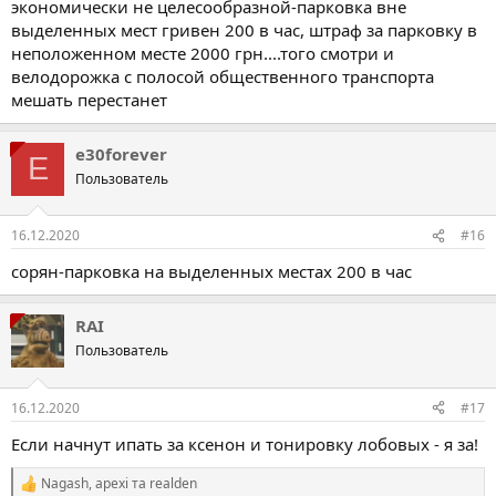
экономически не целесообразной-парковка вне
выделенных мест гривен 200 в час, штраф за парковку в
неположенном месте 2000 грн....того смотри и
велодорожка с полосой общественного транспорта
мешать перестанет
e30forever
E
Пользователь
16.12.2020
#16
сорян-парковка на выделенных местах 200 в час
RAI
Пользователь
16.12.2020
#17
Если начнут ипать за ксенон и тонировку лобовых - я за!
Nagash
,
apexi
та
realden
Р