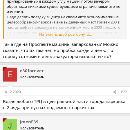
припаркованных в каждом углу машин, потом вечером
обратно...и никакими существующими ограничениями это не
изменить.
Надо делать поездку в центр на своем авто экономически не
целесообразной-парковка вне выделенных мест гривен 200 в
час, штраф за парковку в неположенном месте 2000 грн....того
смотри и велодорожка с полосой общественного транспорта
Натисніть, щоб розгорнути...
мешать перестанет
Так а где на Проспекте машины запаркованы? Можно
сказать, что их там нет, но пробка каждый день. По
городу сотнями в день эвакуаторы вывозят и что?
e30forever
E
Пользователь
16.12.2020
#22
Возле любого ТРЦ в центральной части города парковка
в 2 ряда при пустых подземных паркингах
JmenE39
J
Пользователь