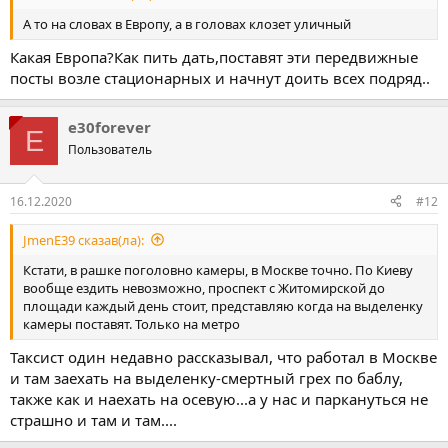
А то на словах в Европу, а в головах клозет уличный
Какая Европа?Как пить дать,поставят эти передвижные
посты возле стационарных и начнут доить всех подряд..
e30forever
E
Пользователь
16.12.2020
#12
JmenE39 сказав(ла):
Кстати, в рашке поголовно камеры, в Москве точно. По Киеву
вообще ездить невозможно, проспект с Житомирской до
площади каждый день стоит, представляю когда на выделенку
камеры поставят. Только на метро
Таксист один недавно рассказывал, что работал в Москве
и там заехать на выделенку-смертный грех по баблу,
также как и наехать на осевую...а у нас и паркануться не
страшно и там и там....