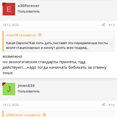
e30forever
E
Пользователь
16.12.2020
#13
maxe38 сказав(ла):
Какая Европа?Как пить дать,поставят эти передвижные посты
возле стационарных и начнут доить всех подряд..
возможно
но экологические стандарты приняты, пдд
действуют....надо тогда начинать бибикать за отмену
оных
JmenE39
J
Пользователь
16.12.2020
#14
e30forever сказав(ла):