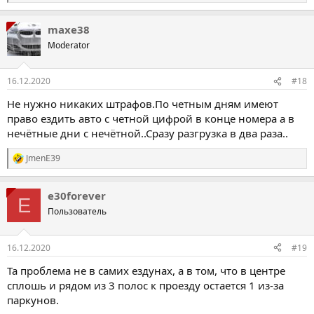
е
а
maxe38
к
ц
Moderator
і
ї
:
16.12.2020
#18
Не нужно никаких штрафов.По четным дням имеют
право ездить авто с четной цифрой в конце номера а в
нечётные дни с нечётной..Сразу разгрузка в два раза..
JmenE39
Р
е
а
e30forever
к
E
ц
Пользователь
і
ї
:
16.12.2020
#19
Та проблема не в самих ездунах, а в том, что в центре
сплошь и рядом из 3 полос к проезду остается 1 из-за
паркунов.