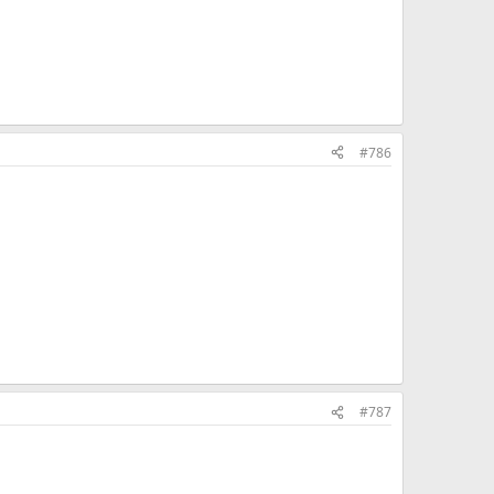
#786
#787