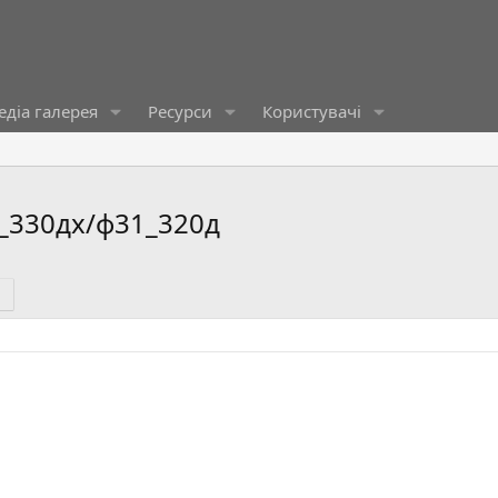
діа галерея
Ресурси
Користувачі
_330дх/ф31_320д