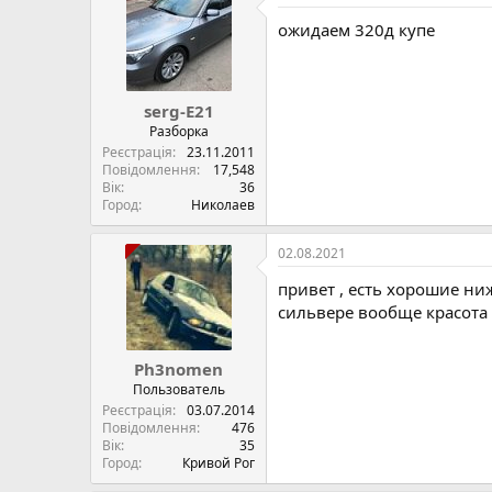
ожидаем 320д купе
serg-E21
Разборка
Реєстрація
23.11.2011
Повідомлення
17,548
Вік
36
Город
Николаев
02.08.2021
привет , есть хорошие ни
сильвере вообще красота б
Ph3nomen
Пользователь
Реєстрація
03.07.2014
Повідомлення
476
Вік
35
Город
Кривой Рог