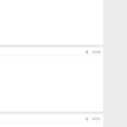
#790
#791