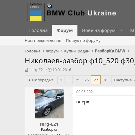
Головна
Форум
Нове на форумі
Ме
Нові повідомлення
Пошук по форуму
Головна
Форум
Купи-Продай
РазборКа BMW
Николаев-разбор ф10_520 ф30
А
Д
serg-E21
10.01.2016
в
а
Попередня
1
...
25
26
27
28
Наступна
т
т
о
а
р
с
09.05.2021
т
т
вверх
е
в
м
о
и
р
е
serg-E21
н
н
Разборка
я