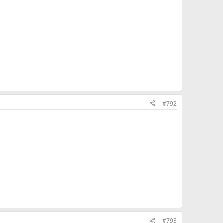
#792
#793