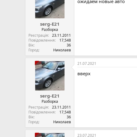
ожидаем новые авто
serg-E21
Разборка
Реєстрація
23.11.2011
Повідомлення
17,548
Вік
36
Город
Николаев
21.07.2021
вверх
serg-E21
Разборка
Реєстрація
23.11.2011
Повідомлення
17,548
Вік
36
Город
Николаев
23.07.2021