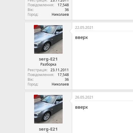
Реєстрація
23.11.2011
Повідомлення
17,548
Вік
36
Город
Николаев
22.05.2021
вверх
serg-E21
Разборка
Реєстрація
23.11.2011
Повідомлення
17,548
Вік
36
Город
Николаев
26.05.2021
вверх
serg-E21