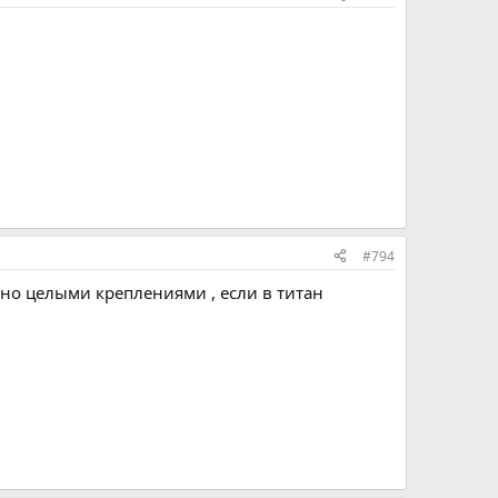
#794
чно целыми креплениями , если в титан