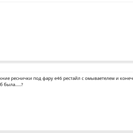
жние реснички под фару е46 рестайл с омываетелем и коне
 была.....?