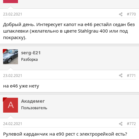
23.02.2021
#770
Добрый день. Интересует капот на е46 рестайл седан без
шпаклевки (желательно в цвете Stahlgrau 400 или под
покраску).
serg-E21
Разборка
23.02.2021
#771
на е46 уже нету
Академег
А
Пользователь
24.02.2021
#772
Рулевой карданчик на е90 рест с электрорейкой есть?