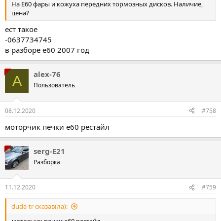
На Е60 фары и кожуха передних тормозных дисков. Наличие,
цена?
ест такое
-0637734745
в разборе е60 2007 год
alex-76
A
Пользователь
08.12.2020
#758
моторчик печки е60 рестайл
serg-E21
Разборка
11.12.2020
#759
duda-tr сказав(ла):