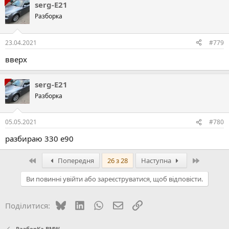
serg-E21
Разборка
23.04.2021
#779
вверх
serg-E21
Разборка
05.05.2021
#780
разбираю 330 е90
Перший
Останній
Попередня
26 з 28
Наступна
Ви повинні увійти або зареєструватися, щоб відповісти.
Bluesky
LinkedIn
WhatsApp
E-mail
Посилання
Поділитися:
РазборКа BMW