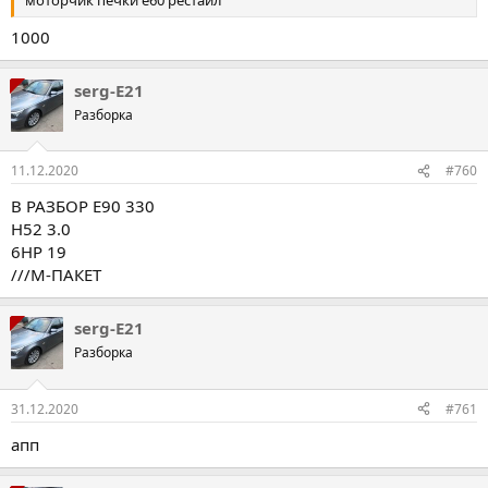
моторчик печки е60 рестайл
1000
serg-E21
Разборка
11.12.2020
#760
В РАЗБОР Е90 330
Н52 3.0
6НР 19
///М-ПАКЕТ
serg-E21
Разборка
31.12.2020
#761
апп