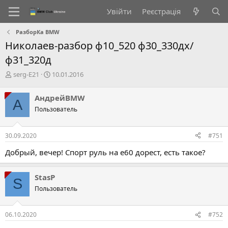
Увійти
Реєстрація
РазборКа BMW
Николаев-разбор ф10_520 ф30_330дх/
ф31_320д
А
Д
serg-E21
10.01.2016
в
а
т
т
АндрейBMW
А
о
а
Пользователь
р
с
т
т
е
в
30.09.2020
#751
м
о
и
р
Добрый, вечер! Спорт руль на е60 дорест, есть такое?
е
н
н
StasP
S
я
Пользователь
06.10.2020
#752