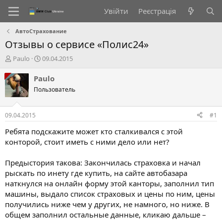
Увійти
Реєстрація
АвтоСтрахование
Отзывы о сервисе «Полис24»
А
Д
Paulo
09.04.2015
в
а
т
т
Paulo
о
а
Пользователь
р
с
т
т
е
в
09.04.2015
#1
м
о
и
р
Ребята подскажите может кто сталкивался с этой
е
конторой, стоит иметь с ними дело или нет?
н
н
Предыстория такова: Закончилась страховка и начал
я
рыскать по инету где купить, на сайте автобазара
наткнулся на онлайн форму этой канторы, заполнил тип
машины, выдало список страховых и цены по ним, цены
получились ниже чем у других, не намного, но ниже. В
общем заполнил остальные данные, кликаю дальше –