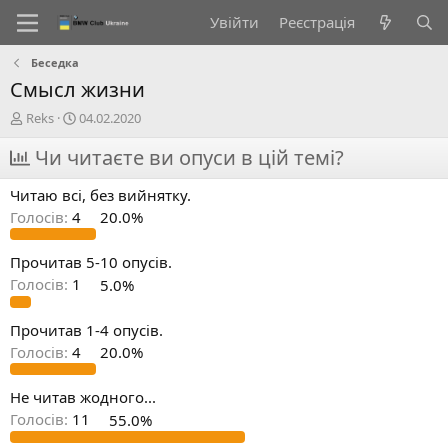
Увійти
Реєстрація
Беседка
Смысл жизни
А
Д
Reks
04.02.2020
в
а
т
Чи читаєте ви опуси в цій темі?
т
о
а
р
с
Читаю всі, без вийнятку.
т
т
Голосів:
4
20.0%
е
в
м
о
и
р
Прочитав 5-10 опусів.
е
Голосів:
1
5.0%
н
н
Прочитав 1-4 опусів.
я
Голосів:
4
20.0%
Не читав жодного...
Голосів:
11
55.0%