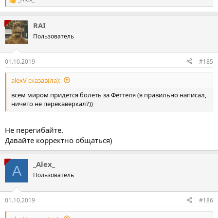
Р
е
а
RAI
к
ц
Пользователь
і
ї
:
01.10.2019
#185
alexV сказав(ла):
всем миром придется болеть за Феттеля (я правильно написал,
ничего не перекаверкал?))
Не перегибайте.
Давайте корректно общаться)
_Alex_
A
Пользователь
01.10.2019
#186