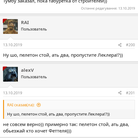
Тумбу заказал, пока табуретка от строителей))
Останнє редагування:
13.10.2019
RAI
Пользователь
13.10.2019
#200
Ну шо, пелетон стой, ать два, пропустите Леклера!?))
alexV
Пользователь
13.10.2019
#201
RAI сказав(ла):
Ну шо, пелетон стой, ать два, пропустите Леклера!?))
не совсем верно)) примерно так: пелетон стой, ать два,
обьезжай кто хочет Феттеля)))