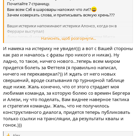
Почитайте 7 страницу.
Вам всем Сэб в шаровары наложил что ли!?
Зачем коверкать слова, и приписывать всякую хрень???
Ваши истерики напоминают истерики Алонсо, когда он в
Феррари выступал)
Дали первый номер, потом самый первый, потом Масса
Натисніть, щоб розгорнути...
должен ехать перед ним тучи разгонять, десять кляуз по ходу
гонке всему пелетону....
И намека на истерику не увидел))) а вот с Вашей стороны
как раз и началось с фразы про никого и никак). Ну
ладно, то такое, ничего нового...теперь всем миром
придется болеть за Феттеля (я правильно написал,
ничего не перекаверкал?)) И ждать от него новых
свершений, вроде скатывания пр турнирной таблице
еще ниже. Жаль конечно, что от этого страдает моя
любимая команда, за которую болею со времен Бергера
и Алези, ну что поделать, Вам виднее наверное тактика
и стратегия команды. Жаль, что не получилось
конструктивного диалога, придется теперь публиковать
только ссылки на трансляции, да результаты квалы и
гонок.)))
_Alex_