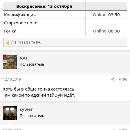
Воскресенье, 13 октября
Квалификация
Online
03:50
Стартовое поле
Гонка
Online
08:00
vitalikssssss
та
RAI
Р
е
а
RAI
к
ц
Пользователь
і
ї
:
12.10.2019
#196
Хоть бы в обще гонка состоялась.
Там какой то адский тайфун идёт.
sywer
Пользователь