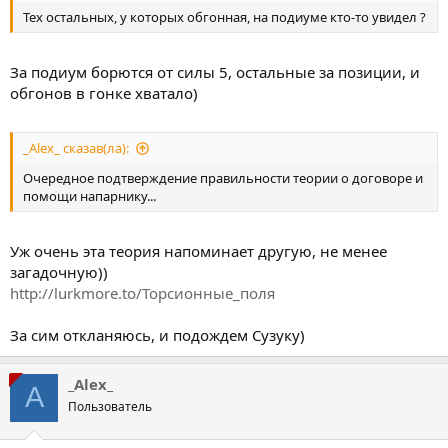
Тех остальных, у которых обгонная, на подиуме кто-то увидел ?
За подиум борются от силы 5, остальные за позиции, и
обгонов в гонке хватало)
_Alex_ сказав(ла):
Очередное подтверждение правильности теории о договоре и
помощи напарнику...
Уж очень эта теория напоминает другую, не менее
загадочную))
http://lurkmore.to/Торсионные_поля
За сим откланяюсь, и подождем Сузуку)
_Alex_
A
Пользователь