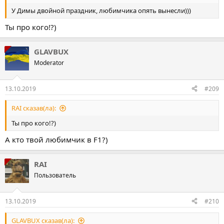
У Димы двойной праздник, любимчика опять вынесли)))
Ты про кого!?)
GLAVBUX
Moderator
13.10.2019
#209
RAI сказав(ла):
Ты про кого!?)
А кто твой любимчик в F1?)
RAI
Пользователь
13.10.2019
#210
GLAVBUX сказав(ла):