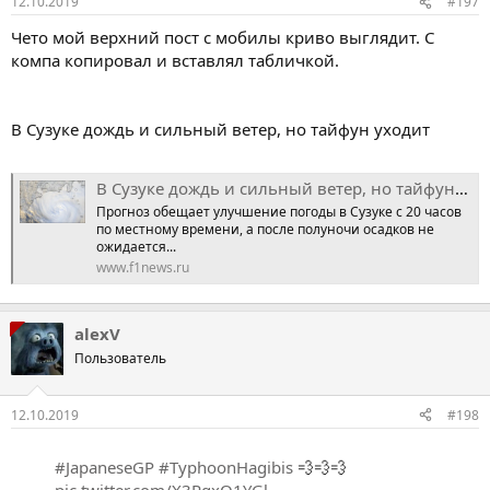
12.10.2019
#197
Чето мой верхний пост с мобилы криво выглядит. С
компа копировал и вставлял табличкой.
В Сузуке дождь и сильный ветер, но тайфун уходит
В Сузуке дождь и сильный ветер, но тайфун уходит
Прогноз обещает улучшение погоды в Сузуке с 20 часов
по местному времени, а после полуночи осадков не
ожидается...
www.f1news.ru
alexV
Пользователь
12.10.2019
#198
#JapaneseGP
#TyphoonHagibis
💨💨💨
pic.twitter.com/X3RgxQ1YGl