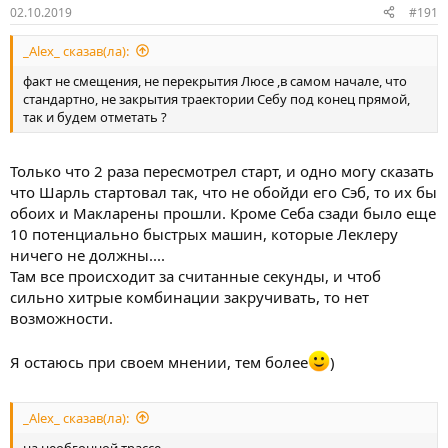
02.10.2019
#191
_Alex_ сказав(ла):
факт не смещения, не перекрытия Люсе ,в самом начале, что
стандартно, не закрытия траектории Себу под конец прямой,
так и будем отметать ?
Только что 2 раза пересмотрел старт, и одно могу сказать
что Шарль стартовал так, что не обойди его Сэб, то их бы
обоих и Макларены прошли. Кроме Себа сзади было еще
10 потенциально быстрых машин, которые Леклеру
ничего не должны....
Там все происходит за считанные секунды, и чтоб
сильно хитрые комбинации закручивать, то нет
возможности.
Я остаюсь при своем мнении, тем более
)
_Alex_ сказав(ла):
на необгонной трассе...