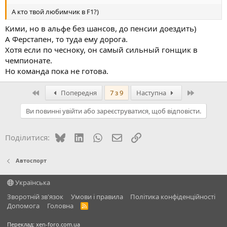
А кто твой любимчик в F1?)
Кими, но в альфе без шансов, до пенсии доездить)
А Ферстапен, то туда ему дорога.
Хотя если по чесноку, он самый сильный гонщик в
чемпионате.
Но команда пока не готова.
Перший
Останній
Попередня
7 з 9
Наступна
Ви повинні увійти або зареєструватися, щоб відповісти.
Bluesky
LinkedIn
WhatsApp
E-mail
Посилання
Поділитися:
Автоспорт
Українська
Зворотній зв'язок
Умови і правила
Політика конфіденційності
Дoпoмoга
Головна
R
S
S
Переклад:
xen-foro.com.ua