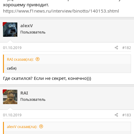
хорошему приводит.
https://www.f1news.ru/interview/binotto/140153.shtml
alexV
Пользователь
01.10.2019
#182
RAI сказав(ла):
себя)
Где скатился? Если не секрет, конечно)))
RAI
Пользователь
01.10.2019
#183
alexV сказав(ла):