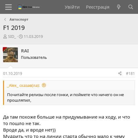
Увійти
Реєстрація
Автоспорт
F1 2019
А
Д
SID_
11.03.2019
в
а
т
т
RAI
о
а
Пользователь
р
с
т
т
е
в
01.10.2019
#181
м
о
и
р
_Alex_ сказав(ла):
е
н
Почитайте релизы после гонки, и поймете что ничего он не
н
прошляпил,
я
Да там похоже больше на придумывание на ходу, и что
то пошло не так.
Вроде да, и вроде нет))
Мудрить что то на линии старта обычно мало к чему