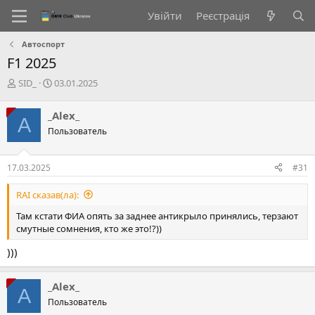
Увійти
Реєстрація
Автоспорт
F1 2025
А
Д
SID_
03.01.2025
в
а
т
т
_Alex_
A
о
а
Пользователь
р
с
т
т
е
в
17.03.2025
#31
м
о
и
р
RAI сказав(ла):
е
н
Там кстати ФИА опять за заднее антикрыло принялись, терзают
н
смутные сомнения, кто же это!?))
я
)))
_Alex_
A
Пользователь