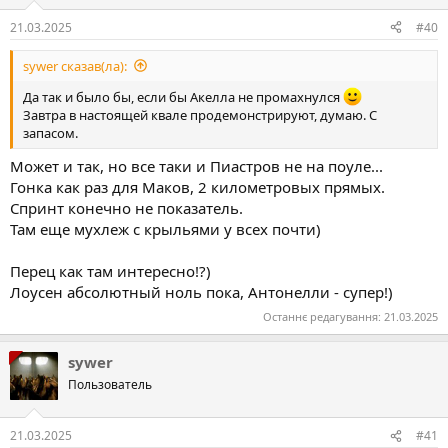
21.03.2025
#40
sywer сказав(ла):
Да так и было бы, если бы Акелла не промахнулся
Завтра в настоящей квале продемонстрируют, думаю. С
запасом.
Может и так, но все таки и Пиастров не на поуле...
Гонка как раз для Маков, 2 километровых прямых.
Спринт конечно не показатель.
Там еще мухлеж с крыльями у всех почти)
Перец как там интересно!?)
Лоусен абсолютный ноль пока, Антонелли - супер!)
Останнє редагування:
21.03.2025
sywer
Пользователь
21.03.2025
#41