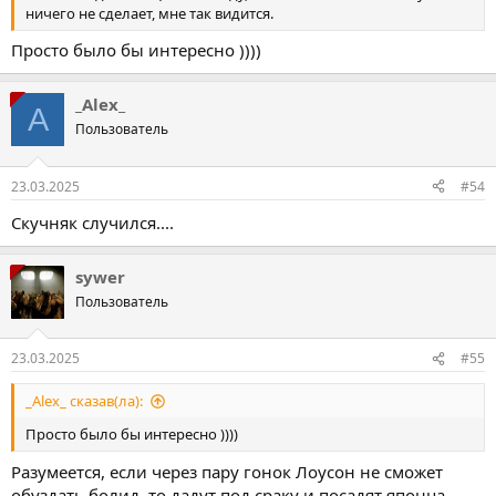
ничего не сделает, мне так видится.
Просто было бы интересно ))))
_Alex_
A
Пользователь
23.03.2025
#54
Скучняк случился....
sywer
Пользователь
23.03.2025
#55
_Alex_ сказав(ла):
Просто было бы интересно ))))
Разумеется, если через пару гонок Лоусон не сможет
обуздать болид, то дадут под сраку и посадят японца,