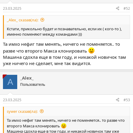
23.03.2025
#52
_Alex_ сказав(ла):
Кстати, прикольно будет и познавательно, если их ( кого-то ),
именно поменяют между командами )))
Та имхо нефиг там менять, ничего не поменяется.. то
разве что второго Макса клонировать
Машина сдохла еще в том году, и никакой новичок там
уже ничего не сделает, мне так видится.
_Alex_
A
Пользователь
23.03.2025
#53
sywer сказав(ла):
Та имхо нефиг там менять, ничего не поменяется.. то разве что
второго Макса клонировать
Машина сдохла еще в том году, и никакой новичок там уже