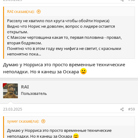
RAI сказав(ла):
Расселу не хватило пол круга чтобы обойти Нориса)
Видно что Норис не доволен, вопрос о лидере остается
открытым.
С Максом чертовщина какая то, первая половина - провал,
вторая бодряком.
Понятно что в этом году ему нифига не светит, с красными
непонятно пока...
Думаю у Норриса это просто временные технические
неполадки. Но я канеш за Оскара
RAI
Пользователь
23.03.2025
#59
sywer сказав(ла):
Думаю у Норриса это просто временные технические
неполадки. Но я канеш за Оскара