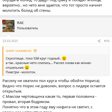
вероятно.. но чето мне здается, что тот просто начнет
молотить болид об стены.
RAI
Пользователь
23.03.2025
#56
sywer сказав(ла):
Скукотище.. токо 53й круг годный..
а так.. красные чето слились… Рассел снова как монах-
отшельник
Пиастри - молоток.
Расселу не хватило пол круга чтобы обойти Нориса)
Видно что Норис не доволен, вопрос о лидере остается
открытым.
С Максом чертовщина какая то, первая половина -
провал, вторая бодряком.
Понятно что в этом году ему нифига не светит, с
красными непонятно пока...