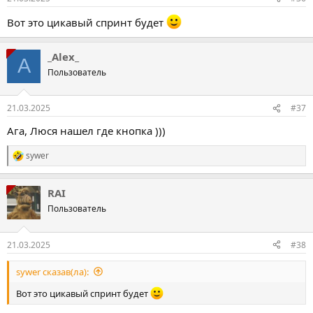
Вот это цикавый спринт будет
_Alex_
A
Пользователь
21.03.2025
#37
Ага, Люся нашел где кнопка )))
sywer
Р
е
а
RAI
к
ц
Пользователь
і
ї
:
21.03.2025
#38
sywer сказав(ла):
Вот это цикавый спринт будет