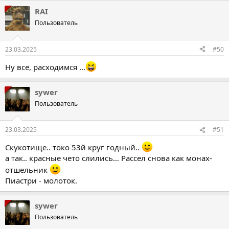
а
RAI
к
ц
Пользователь
і
ї
:
23.03.2025
#50
Ну все, расходимся ...
sywer
Пользователь
23.03.2025
#51
Скукотище.. токо 53й круг годный..
а так.. красные чето слились… Рассел снова как монах-
отшельник
Пиастри - молоток.
sywer
Пользователь