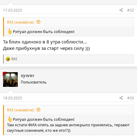
17.03.2025
#32
RAI сказав(ла):
Ритуал должен быть соблюден!
Та блин одиноко в 8 утра соблюсти...
Даже прибухнув за старт через силу )))
RAI
Р
е
а
sywer
к
ц
Пользователь
і
ї
:
18.03.2025
#33
RAI сказав(ла):
Ритуал должен быть соблюден!
Там кстати ФИА опять за заднее антикрыло принялись, терзают
смутные сомнения, кто же это!?))