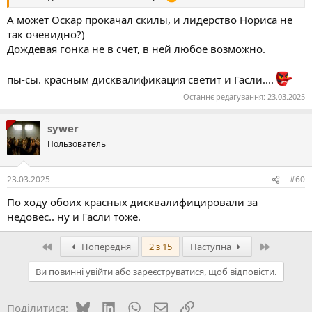
А может Оскар прокачал скилы, и лидерство Нориса не
так очевидно?)
Дождевая гонка не в счет, в ней любое возможно.
пы-сы. красным дисквалификация светит и Гасли....
Останнє редагування:
23.03.2025
sywer
Пользователь
23.03.2025
#60
По ходу обоих красных дисквалифицировали за
недовес.. ну и Гасли тоже.
Перший
Останній
Попередня
2 з 15
Наступна
Ви повинні увійти або зареєструватися, щоб відповісти.
Bluesky
LinkedIn
WhatsApp
E-mail
Посилання
Поділитися: