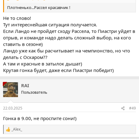
Плотненько...Рассел красавчик !
Не то слово!
Тут интереснейшая ситуация получается.
Если Ландо не пройдет сходу Рассела, то Пиастри уйдет в
отрыв, и команде надо делать сложный выбор, на кого
ставить в сезоне)
Ландо уже как бы расчитывает на чемпионство, но что
делать с Оскаром??
А там и красные в затылок дышат)
Крутая гонка будет, даже если Пиастри победит)
RAI
Пользователь
22.03.2025
#49
Гонка в 9.00, не проспите сони!)
_Alex_
Р
е