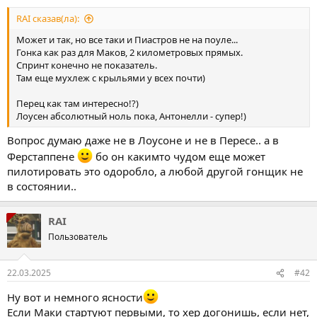
RAI сказав(ла):
Может и так, но все таки и Пиастров не на поуле...
Гонка как раз для Маков, 2 километровых прямых.
Спринт конечно не показатель.
Там еще мухлеж с крыльями у всех почти)
Перец как там интересно!?)
Лоусен абсолютный ноль пока, Антонелли - супер!)
Вопрос думаю даже не в Лоусоне и не в Пересе.. а в
Ферстаппене
бо он какимто чудом еще может
пилотировать это одоробло, а любой другой гонщик не
в состоянии..
RAI
Пользователь
22.03.2025
#42
Ну вот и немного ясности
Если Маки стартуют первыми, то хер догонишь, если нет,