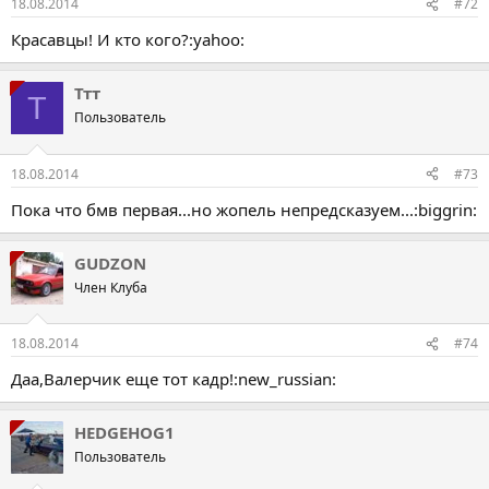
18.08.2014
#72
Красавцы! И кто кого?:yahoo:
Ттт
Т
Пользователь
18.08.2014
#73
Пока что бмв первая...но жопель непредсказуем...:biggrin:
GUDZON
Член Клуба
18.08.2014
#74
Даа,Валерчик еще тот кадр!:new_russian:
HEDGEHOG1
Пользователь