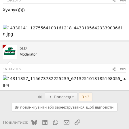
11.09.2016
#84
Худрук)))))
SID_
Moderator
16.09.2016
#85
Перший
Попередня
3 з 3
Ви повинні увійти або зареєструватися, щоб відповісти.
Bluesky
LinkedIn
WhatsApp
E-mail
Посилання
Поділитися: