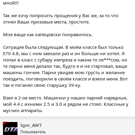
мной!!!
Так же хочу попросить прощения у Вас же, за то что
отнял Ваши призовые места, простите.
Мне ваще как капецовски понравилось.
Ситуация была следующая. В моём классе был только
Е70 4.8, мы с ним заехали раз и он больше ни хотел. Я
попал в класс с субару импреза и каким то ле***сом, но
те парни меня делали так, будто я и не стартовал, ваще
машины гончие. Парни увидев мою грусть и желание
поездить, поговорили в своём классе и взяли меня. Вот
так я поганял свою старушку 39-ку.
Взял я 2-ое место. Машинки у наших парней нарядные,
мой 4.4 с ихними 2.5 и 3.0 и рядом не стоял. Классные у
мусчин аппараты.
Igor_AWT
Пользователь