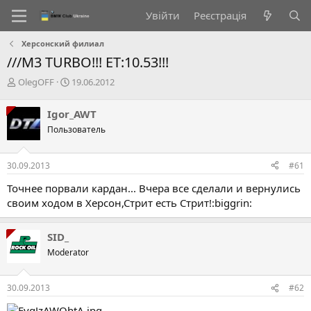
Увійти
Реєстрація
Херсонский филиал
///M3 TURBO!!! ET:10.53!!!
А
Д
OlegOFF
19.06.2012
в
а
т
т
Igor_AWT
о
а
Пользователь
р
с
т
т
е
в
30.09.2013
#61
м
о
и
р
Точнее порвали кардан... Вчера все сделали и вернулись
е
своим ходом в Херсон,Стрит есть Стрит!:biggrin:
н
н
я
SID_
Moderator
30.09.2013
#62