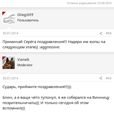
Останнє редагування:
02.08.2014
OlegOFF
Пользователь
30.07.2014
#68
Приминай Серёга поздравления!!! Надери им жопы на
следующем этапе)) :aggressive:
Vanek
Moderator
30.07.2014
#69
Сударь, приймите поздравления!!!)))
Блин, а я ваще чёто тупонул, я же соберался на Винницу
позрительничать((( И только сегодня об этом
вспомнил(((