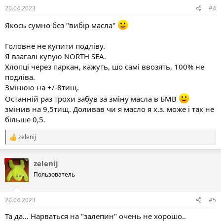
:
20.04.2023
#4
Якось сумно без "вибір масла"
Головне не купити подліву.
Я взагалі купую NORTH SEA.
Хлопці через паркан, кажуть, шо самі ввозять, 100% не
подліва.
Змінюю на +/-8тищ.
Останній раз трохи забув за зміну масла в БМВ
змінив на 9,5тищ. Доливав чи я масло я х.з. може і так не
більше 0,5.
zelenij
Р
е
а
zelenij
к
ц
Пользователь
і
ї
:
20.04.2023
#5
Та да... Нарваться на "залепин" очень не хорошо..