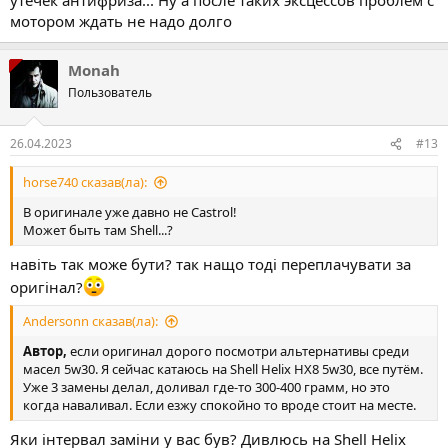
мотором ждать не надо долго
Monah
Пользователь
26.04.2023
#13
horse740 сказав(ла):
В оригинале уже давно не Castrol!
Может быть там Shell...?
навіть так може бути? так нащо тоді переплачувати за
оригінал?
Andersonn сказав(ла):
Автор,
если оригинал дорого посмотри альтернативы среди
масел 5w30. Я сейчас катаюсь на Shell Helix HX8 5w30, все путём.
Уже 3 замены делал, доливал где-то 300-400 грамм, но это
когда наваливал. Если езжу спокойно то вроде стоит на месте.
Яки інтервал заміни у вас був? Дивлюсь на Shell Helix