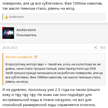
поверхнях, але це все суб'єктивно. Вже 1000км намотав,
так масло темніше стало, рівень на місці.
Andersonn
Р
е
а
Andersonn
к
ц
Пользователь
і
ї
:
26.05.2023
#20
Monah сказав(ла):
В прогрітому моторі звук +- такий же, а ось на холостому як не
дивно, наче стало трошки тихіше, смію припустити що HX8
5w30 трошки краще залишається на робочих поверхнях, але це
все суб'єктивно. Вже 1000км намотав, так масло темніше стало,
рівень на місці.
Я не удивлен, поскольку уже 2.5 года на таком Шешлл
езжу и тфу тфу тфу. Не знаю как оно подойдет для
экстремальной езды в плане нагрузок, но вот для
спокойной размеренной езды справляется отлично.