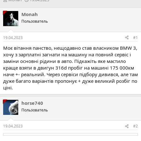
в
а
т
т
Monah
о
а
Пользователь
р
с
т
т
е
в
19.04.2023
#1
м
о
и
р
Моє вітання панство, нещодавно став власником BMW 3,
е
хочу з зарплатні загнати на машину на повний сервіс і
н
заміни основні рідини в авто. Підкажіть яке мастило
н
краще взяти в двигун 316d пробіг на машині 175 000км
я
наче +- реальний. Через сервіси підбору дивився, але там
дуже багато варіантів пропонує + дуже великий розбіг по
ціні.
horse740
Пользователь
19.04.2023
#2