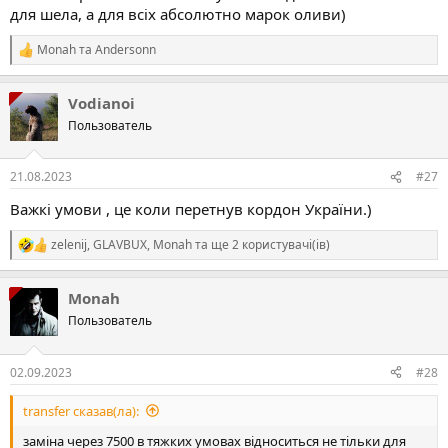
для шела, а для всіх абсолютно марок оливи)
Monah
та
Andersonn
Р
е
а
Vodianoi
к
ц
Пользователь
і
ї
:
21.08.2023
#27
Важкі умови , це коли перетнув кордон України.)
zelenij
,
GLAVBUX
,
Monah
та ще 2 користувачі(ів)
Р
е
а
Monah
к
ц
Пользователь
і
ї
:
02.09.2023
#28
transfer сказав(ла):
заміна через 7500 в тяжких умовах відноситься не тільки для