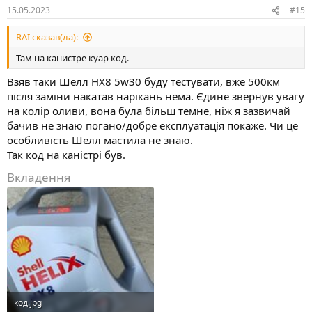
:
15.05.2023
#15
RAI сказав(ла):
Там на канистре куар код.
Взяв таки Шелл HX8 5w30 буду тестувати, вже 500км
після заміни накатав нарікань нема. Єдине звернув увагу
на колір оливи, вона була більш темне, ніж я зазвичай
бачив не знаю погано/добре експлуатація покаже. Чи це
особливість Шелл мастила не знаю.
Так код на каністрі був.
Вкладення
код.jpg