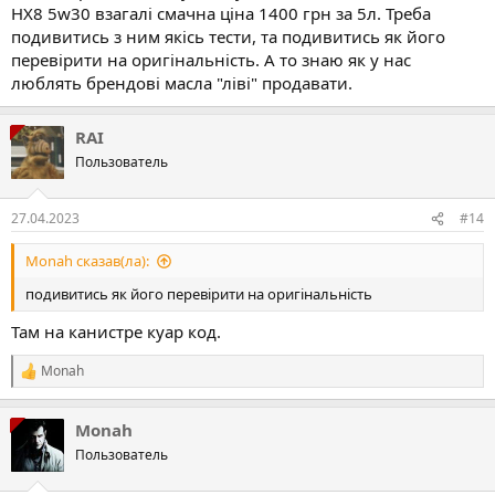
HX8 5w30 взагалі смачна ціна 1400 грн за 5л. Треба
подивитись з ним якісь тести, та подивитись як його
перевірити на оригінальність. А то знаю як у нас
люблять брендові масла "ліві" продавати.
RAI
Пользователь
27.04.2023
#14
Monah сказав(ла):
подивитись як його перевірити на оригінальність
Там на канистре куар код.
Monah
Р
е
а
Monah
к
ц
Пользователь
і
ї