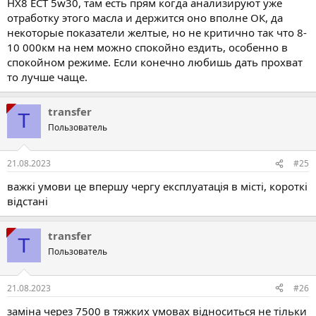
HX8 ЕСТ 5w30, там есть прям когда анализируют уже
отработку этого масла и держится оно вполне ОК, да
некоторые показатели желтые, но не критично так что 8-
10 000км на нем можно спокойно ездить, особенно в
спокойном режиме. Если конечно любишь дать прохват
то лучше чаще.
transfer
T
Пользователь
21.08.2023
#25
важкі умови це впершу чергу експлуатація в місті, короткі
відстані
transfer
T
Пользователь
21.08.2023
#26
заміна через 7500 в тяжких умовах відноситься не тільки