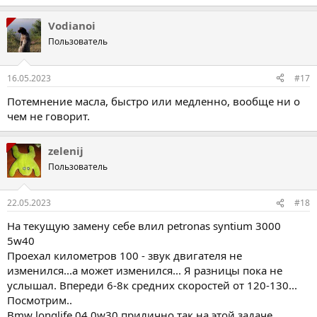
е
а
Vodianoi
к
ц
Пользователь
і
ї
:
16.05.2023
#17
Потемнение масла, быстро или медленно, вообще ни о
чем не говорит.
zelenij
Пользователь
22.05.2023
#18
На текущую замену себе влил petronas syntium 3000
5w40
Проехал километров 100 - звук двигателя не
изменился...а может изменился... Я разницы пока не
услышал. Впереди 6-8к средних скоростей от 120-130...
Посмотрим..
Bmw longlife 04 0w30 прилично так на этой задаче