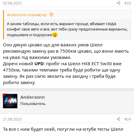
02.08.2023
#23
Andersonn сказав(ла):
А зачем таблицы, если есть вариант проще, вбивает
сюда
конфиг свое авто и все, вот тебе сразу предложенные варианты,
подешевле и подороже
Ооо дякую цікаво що для важких умов Шелл
рекомендую заміну раз в 7500км цікаво, що вони мають
на увазі під важкими умовами.
Доречі новий
UPD
: пробіг на Шелл HX8 ЕСТ 5w30 вже
4750км, такими темпами треба буде робити ще одну
заміну. Як раз сім'ю звозить на західну і треба буде
робити заміну.
Andersonn
Пользователь
21.08.2023
#24
Та все с ним будет окей, погугли на ютубе тесты Шелл