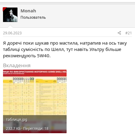
Monah
Пользователь
29.06.2023
#21
Я доречі поки шукав про мастила, натрапив на ось таку
таблиці сумісність по Шелл, тут навіть Ультру більше
рекомендують 5W40.
Вкладення
таблиця.jpg
232.7 КБ · Перегляди: 18