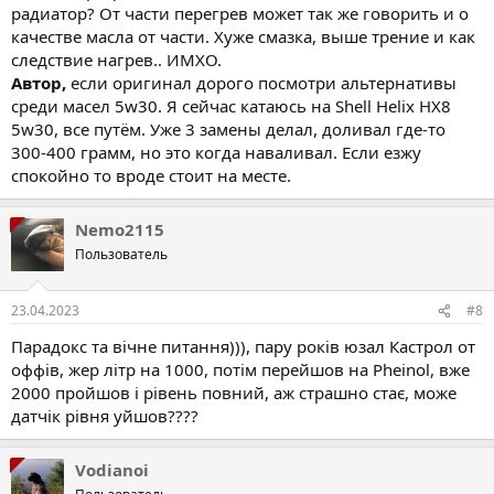
радиатор? От части перегрев может так же говорить и о
качестве масла от части. Хуже смазка, выше трение и как
следствие нагрев.. ИМХО.
Автор,
если оригинал дорого посмотри альтернативы
среди масел 5w30. Я сейчас катаюсь на Shell Helix HX8
5w30, все путём. Уже 3 замены делал, доливал где-то
300-400 грамм, но это когда наваливал. Если езжу
спокойно то вроде стоит на месте.
Nemo2115
Пользователь
23.04.2023
#8
Парадокс та вічне питання))), пару років юзал Кастрол от
оффів, жер літр на 1000, потім перейшов на Pheinol, вже
2000 пройшов і рівень повний, аж страшно стає, може
датчік рівня уйшов????
Vodianoi