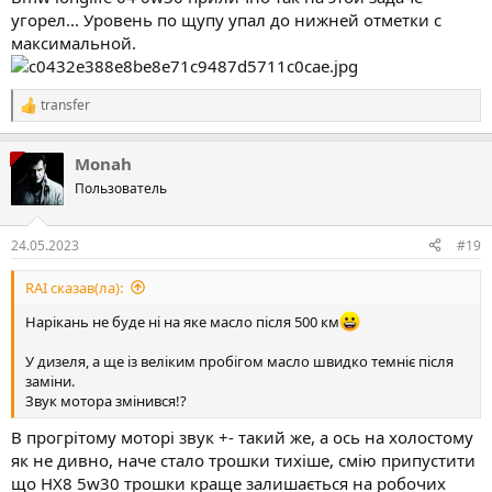
угорел... Уровень по щупу упал до нижней отметки с
максимальной.
transfer
Р
е
а
Monah
к
ц
Пользователь
і
ї
:
24.05.2023
#19
RAI сказав(ла):
Нарікань не буде ні на яке масло після 500 км
У дизеля, а ще із веліким пробігом масло швидко темніє після
заміни.
Звук мотора змінився!?
В прогрітому моторі звук +- такий же, а ось на холостому
як не дивно, наче стало трошки тихіше, смію припустити
що HX8 5w30 трошки краще залишається на робочих