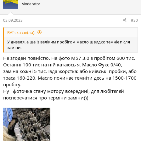
Moderator
03.09.2023
#30
RAI сказав(ла):
У дизеля, а ще із веліким пробігом масло швидко темніє після
заміни.
Не згоден повністю. На фото М57 3.0 з пробігом 600 тис.
Останні 100 тис на ній катаюсь я. Масло Фукс 0/40,
заміна кожні 5 тис. Ізда жорстка: або київські пробки, або
траса 160-220. Масло починає темніти десь на 1500-1700
пробігу.
Ну і фоточка стану мотору всередині, для любітєлєй
посперечатися про терміни заміни)))