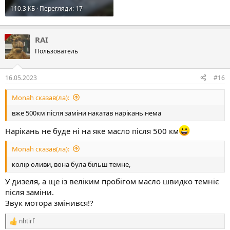
110.3 КБ · Перегляди: 17
RAI
Пользователь
16.05.2023
#16
Monah сказав(ла):
вже 500км після заміни накатав нарікань нема
Нарікань не буде ні на яке масло після 500 км
Monah сказав(ла):
колір оливи, вона була більш темне,
У дизеля, а ще із веліким пробігом масло швидко темніє
після заміни.
Звук мотора змінився!?
nhtirf
Р