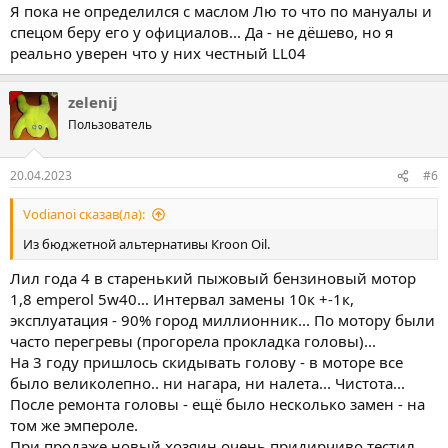
Я пока не определился с маслом Лю то что по мануалы и
спецом беру его у официалов... Да - не дёшево, но я
реально уверен что у них честный LL04
zelenij
Пользователь
20.04.2023
#6
Vodianoi сказав(ла):
Из бюджетной альтернативы Кroon Oil.
Лил года 4 в старенький пыжовый бензиновый мотор
1,8 emperol 5w40... Интервал замены 10к +-1к,
эксплуатация - 90% город миллионник... По мотору были
часто перегревы (прогорела прокладка головы)...
На 3 году пришлось скидывать голову - в моторе все
было великолепно.. ни нагара, ни налета... Чистота...
После ремонта головы - ещё было несколько замен - на
том же эмпероле.
При продаже новый хозяин очень придирчиво тестил