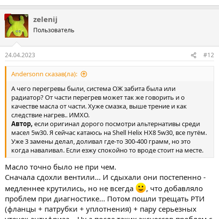
zelenij
Пользователь
24.04.2023
#12
Andersonn сказав(ла):
А чего перегревы были, система ОЖ забита была или
радиатор? От части перегрев может так же говорить и о
качестве масла от части. Хуже смазка, выше трение и как
следствие нагрев.. ИМХО.
Автор,
если оригинал дорого посмотри альтернативы среди
масел 5w30. Я сейчас катаюсь на Shell Helix HX8 5w30, все путём.
Уже 3 замены делал, доливал где-то 300-400 грамм, но это
когда наваливал. Если езжу спокойно то вроде стоит на месте.
Масло точно было не при чем.
Сначала сдохли вентили... И сдыхали они постепенно -
медленнее крутились, но не всегда
, что добавляло
проблем при диагностике... Потом пошли трещать РТИ
(фланцы + патрубки + уплотнения) + пару серьезных
утечек антифриза... Ну а после таких эксцессов проблем с