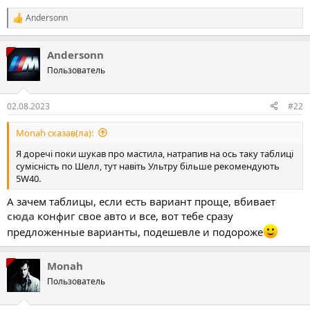
Andersonn
Р
е
а
Andersonn
к
ц
Пользователь
і
ї
:
02.08.2023
#22
Monah сказав(ла):
Я доречі поки шукав про мастила, натрапив на ось таку таблиці
сумісність по Шелл, тут навіть Ультру більше рекомендують
5W40.
А зачем таблицы, если есть вариант проще, вбивает
сюда
конфиг свое авто и все, вот тебе сразу
предложенные варианты, подешевле и подороже
Monah
Пользователь