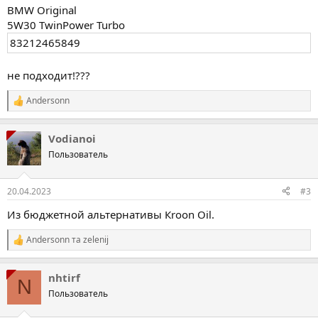
BMW Original
5W30 TwinPower Turbo
83212465849
не подходит!???
Andersonn
Р
е
а
Vodianoi
к
ц
Пользователь
і
ї
:
20.04.2023
#3
Из бюджетной альтернативы Кroon Oil.
Andersonn
та
zelenij
Р
е
а
nhtirf
к
N
ц
Пользователь
і
ї