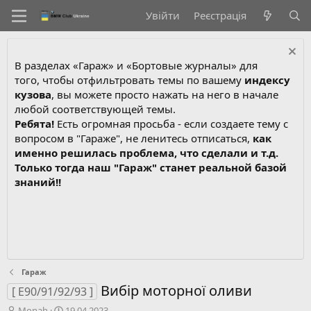
Увійти
Реєстрація
В разделах «Гараж» и «Бортовые журналы» для
того, чтобы отфильтровать темы по вашему
индексу
кузова
, вы можете просто нажать на него в начале
любой соответствующей темы.
Ребята!
Есть огромная просьба - если создаете тему с
вопросом в "Гараже", не ленитесь отписаться,
как
именно решилась проблема, что сделали и т.д.
Только тогда наш "Гараж" станет реальной базой
знаний!!
Гараж
Вибір моторної оливи
[ E90/91/92/93 ]
А
Д
Monah
19.04.2023