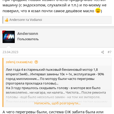
машину (с эндоскопом, слухалкой и т.п.) и по-моему не
поверил, что я юзал почти самое дешёвое масло
)
Andersonn
та
Vodianoi
Р
е
а
Andersonn
к
ц
Пользователь
і
ї
:
23.04.2023
#7
zelenij сказав(ла):
Лил года 4 в старенький пыжовый бензиновый мотор 1,8
emperol 5w40... Интервал замены 10к +-1к, эксплуатация - 90%
город миллионник... По мотору были часто перегревы
(прогорела прокладка головы)...
На 3 году пришлось скидывать голову - в моторе все было
великолепно.. ни нагара, ни налета... Чистота... После ремонта
головы - ещё было несколько замен - на том же эмпероле.
При продаже новый хозяин очень придирчиво тестил машину
Натисніть, щоб розгорнути...
(с эндоскопом, слухалкой и т.п.) и по-моему не поверил, что я
юзал почти самое дешёвое масло
)
А чего перегревы были, система ОЖ забита была или