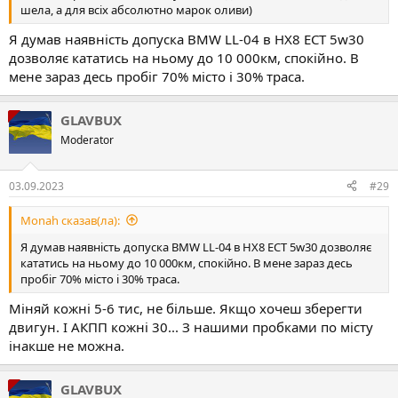
шела, а для всіх абсолютно марок оливи)
Я думав наявність допуска BMW LL-04 в HX8 ЕСТ 5w30
дозволяє кататись на ньому до 10 000км, спокійно. В
мене зараз десь пробіг 70% місто і 30% траса.
GLAVBUX
Moderator
03.09.2023
#29
Monah сказав(ла):
Я думав наявність допуска BMW LL-04 в HX8 ЕСТ 5w30 дозволяє
кататись на ньому до 10 000км, спокійно. В мене зараз десь
пробіг 70% місто і 30% траса.
Міняй кожні 5-6 тис, не більше. Якщо хочеш зберегти
двигун. І АКПП кожні 30... З нашими пробками по місту
інакше не можна.
GLAVBUX