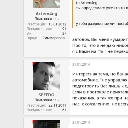
to Artem4eg
ты определился уже кто ты в
Artem4eg
Пользователь
у тебя раздвоение личности?
Реєстрація
18.01.2012
Повідомлення
91
Вік
37
Город
Симферополь
автовоз, Вы меня кумарите
Про то, что я не даю нико
я с Вами на "ты" не пере
31.01.2014
Интересная тема, но бана
автомобиле, "не управляя
подготовить Вас лишь к 
Если в протоколе приятел
SPEEDO
показания, а так же при н
Пользователь
нас, к сожалению, не всег
Реєстрація
22.11.2011
Повідомлення
61
31.01.2014