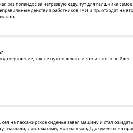
как раз попандос за нетрезвую езду, тут для гаишника самое
еправильные действия работников ГАИ и пр. отходят на вто
вильно.
а?
подтверждение, как не нужно делать и что из этого выйдет..
 сел на пассажирское сиденье завел машину и стал ожидать 
тут назвали, с автоматами, мол на выход! документы на прове