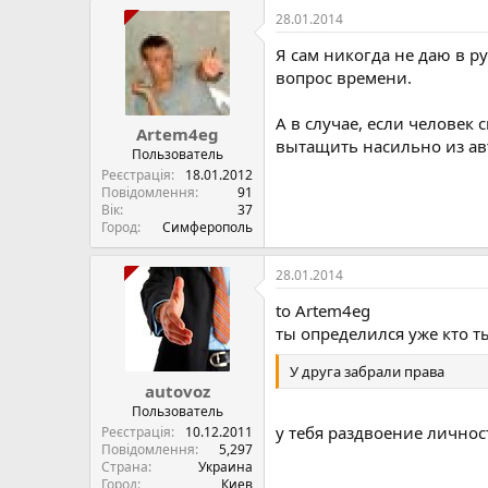
28.01.2014
Я сам никогда не даю в р
вопрос времени.
А в случае, если человек
Artem4eg
вытащить насильно из авт
Пользователь
Реєстрація
18.01.2012
Повідомлення
91
Вік
37
Город
Симферополь
28.01.2014
to Artem4eg
ты определился уже кто т
У друга забрали права
autovoz
Пользователь
у тебя раздвоение личност
Реєстрація
10.12.2011
Повідомлення
5,297
Страна
Украина
Город
Киев