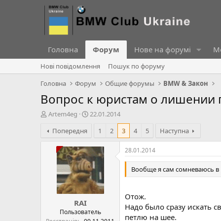
Головна
Форум
Нове на форумі
Ме
Нові повідомлення
Пошук по форуму
Головна
Форум
Общие форумы
BMW & Закон
Вопрос к юристам о лишении 
А
Д
Artem4eg
22.01.2014
в
а
Попередня
1
2
3
4
5
Наступна
т
т
о
а
р
с
28.01.2014
т
т
е
в
Вообще я сам сомневаюсь в 
м
о
и
р
е
Отож.
RAI
н
Надо было сразу искать сви
н
Пользователь
петлю на шее.
я