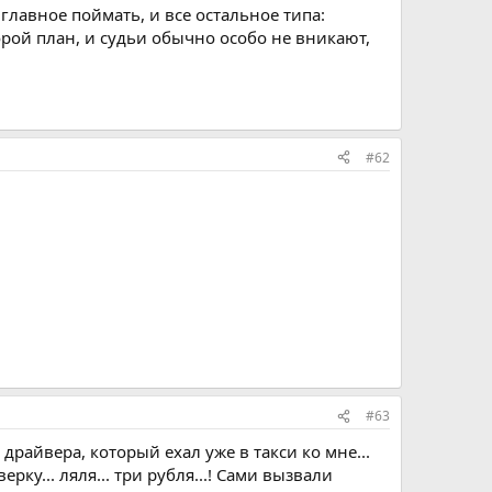
 главное поймать, и все остальное типа:
рой план, и судьи обычно особо не вникают,
#62
#63
драйвера, который ехал уже в такси ко мне...
рку... ляля... три рубля...! Сами вызвали