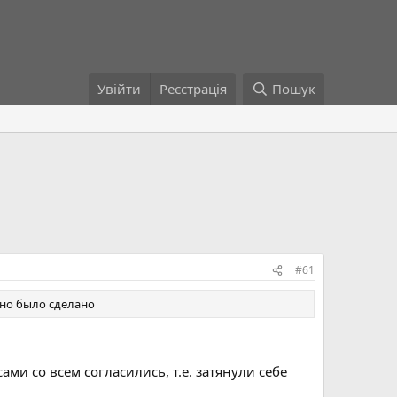
Увійти
Реєстрація
Пошук
#61
ьно было сделано
сами со всем согласились, т.е. затянули себе