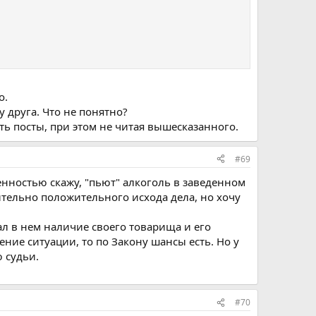
о.
у друга. Что не понятно?
ать посты, при этом не читая вышесказанного.
#69
енностью скажу, "пьют" алкоголь в заведенном
ительно положительного исхода дела, но хочу
ал в нем наличие своего товарища и его
ение ситуации, то по Закону шансы есть. Но у
ю судьи.
#70