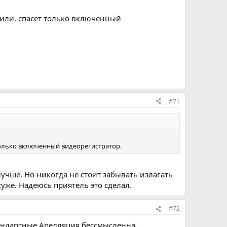
здили, спасет только включенный
#71
т только включенный видеорегистратор.
учше. Но никогда не стоит забывать излагать
хуже. Надеюсь приятель это сделал.
#72
стандартные.Апелляция бессмысленна.