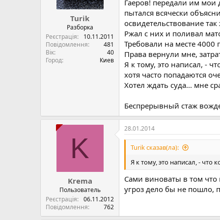
Гаеров! передали им мои 
пытался всячески объясни
Turik
освидетельствование так ж
Разборка
Ржал с них и поливал мат
Реєстрація
10.11.2011
Требовали на месте 4000 г
Повідомлення
481
Вік
40
Права вернули мне, затра
Город
Киев
Я к тому, это написал, - ч
хотя часто попадаются о
Хотел ждать суда... мне ср
Беспрерывный стаж вожден
28.01.2014
K
Turik сказав(ла):
Я к тому, это написал, - что 
Сами виноваты в том что 
Krema
угроз дело бы не пошло, 
Пользователь
Реєстрація
06.11.2012
Повідомлення
762