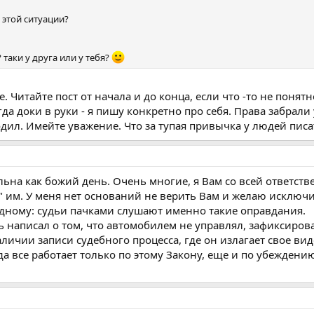
 этой ситуации?
 таки у друга или у тебя?
. Читайте пост от начала и до конца, если что -то не понятн
гда доки в руки - я пишу конкретно про себя. Права забрали 
ходил. Имейте уважение. Что за тупая привычка у людей пис
льна как божий день. Очень многие, я Вам со всей ответств
" им. У меня нет оснований не верить Вам и желаю исключ
одному: судьи пачками слушают именно такие оправдания.
ь написал о том, что автомобилем не управлял, зафиксиров
аличии записи судебного процесса, где он излагает свое вид
да все работает только по этому Закону, еще и по убеждени