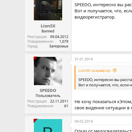
SPEEDO, интересно вы рас
Вот и получается, что, е
видеорегистратор.
LionSX
Banned
Реєстрація
09.04.2012
Повідомлення
1,079
Город
Запорожье
31.01.2014
LionSX сказав(ла):
SPEEDO, интересно вы расст
Вот и получается, что, если
SPEEDO
Пользователь
Не хочу показаться кЭпом
Реєстрація
22.11.2011
Повідомлення
61
свое видение ситуации в 
04.02.2014
Отказ от медосвидетельст