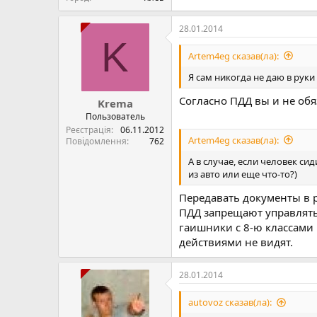
28.01.2014
K
Artem4eg сказав(ла):
Я сам никогда не даю в руки
Согласно ПДД вы и не обя
Krema
Пользователь
Реєстрація
06.11.2012
Artem4eg сказав(ла):
Повідомлення
762
А в случае, если человек с
из авто или еще что-то?)
Передавать документы в р
ПДД запрещают управлять 
гаишники с 8-ю классам
действиями не видят.
28.01.2014
autovoz сказав(ла):