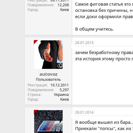
Реєстрація
09.11.2011
Самое фиговая статья это 
Повідомлення
12,208
Город
Киев
остановка без причины, н
если доки оформили пра
В общем учитесь.
28.01.2014
зачем безработному прав
эта история этому просто 
autovoz
Пользователь
Реєстрація
10.12.2011
Повідомлення
5,297
Страна
Украина
Город
Киев
28.01.2014
Я вообще вышел из бара...
Приехали "попсы", как их 