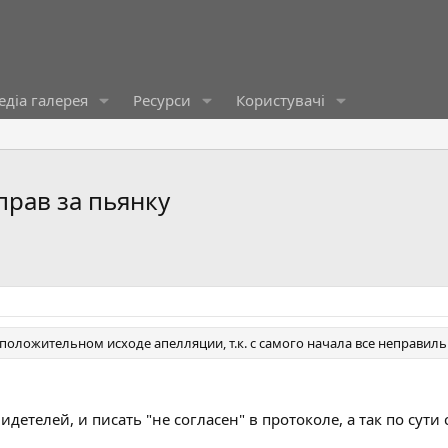
діа галерея
Ресурси
Користувачі
прав за пьянку
положительном исходе апелляции, т.к. с самого начала все неправил
детелей, и писать "не согласен" в протоколе, а так по сути 