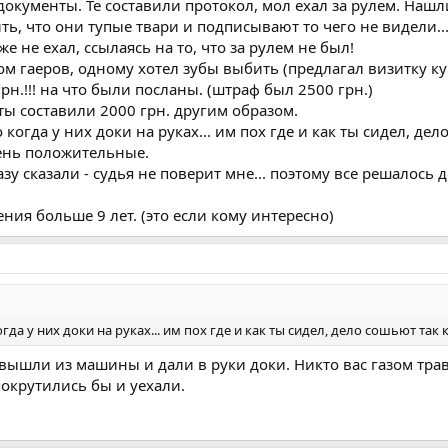
документы. Те составили протокол, мол ехал за рулем. Нашли
ть, что они тупые твари и подписывают то чего не видели..
е не ехал, ссылаясь на то, что за рулем не был!
ом гаеров, одному хотел зубы выбить (предлагал визитку кум
рн.!!! на что были посланы. (штраф был 2500 грн.)
ты составили 2000 грн. другим образом.
то когда у них доки на руках... им пох где и как ты сидел, д
чень положительные.
азу сказали - судья не поверит мне... поэтому все решалось до 
ия больше 9 лет. (это если кому интересно)
когда у них доки на руках... им пох где и как ты сидел, дело сошьют так к
вышли из машины и дали в руки доки. Никто вас газом трави
покрутились бы и уехали.