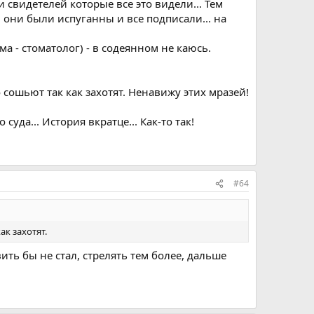
 свидетелей которые все это видели... Тем
. они были испуганны и все подписали... на
а - стоматолог) - в содеянном не каюсь.
ело сошьют так как захотят. Ненавижу этих мразей!
суда... История вкратце... Как-то так!
#64
ак захотят.
ть бы не стал, стрелять тем более, дальше