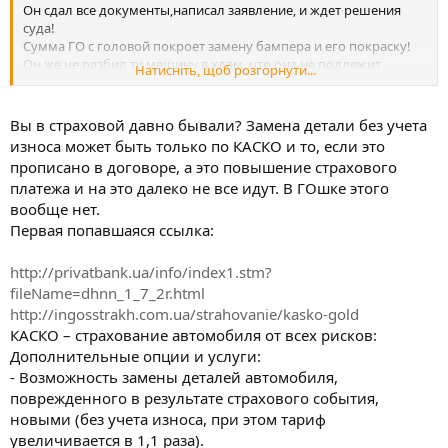
Он сдал все документы,написал заявление, и ждет решения
суда!
Сумма ГО с головой покроет замену бампера и его покраску!
Он же не разбил ту машину в хлам, что она не подлежит
Натисніть, щоб розгорнути...
восстановлению!
И 50000гр. не покрывают стоимость ремонта машины.
Вы в страховой давно бывали? Замена детали без учета
износа может быть только по КАСКО и то, если это
прописано в договоре, а это повышение страхового
платежа и на это далеко не все идут. В ГОшке этого
вообще нет.
Первая попавшаяся ссылка:
http://privatbank.ua/info/index1.stm?
fileName=dhnn_1_7_2r.html
http://ingosstrakh.com.ua/strahovanie/kasko-gold
КАСКО – страхование автомобиля от всех рисков:
Дополнительные опции и услуги:
- Возможность замены деталей автомобиля,
поврежденного в результате страхового события,
новыми (без учета износа, при этом тариф
увеличивается в 1,1 раза).