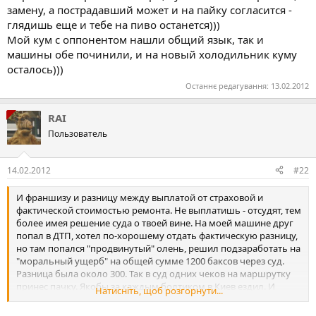
замену, а пострадавший может и на пайку согласится -
глядишь еще и тебе на пиво останется)))
Мой кум с оппонентом нашли общий язык, так и
машины обе починили, и на новый холодильник куму
осталось)))
Останнє редагування:
13.02.2012
RAI
Пользователь
14.02.2012
#22
И франшизу и разницу между выплатой от страховой и
фактической стоимостью ремонта. Не выплатишь - отсудят, тем
более имея решение суда о твоей вине. На моей машине друг
попал в ДТП, хотел по-хорошему отдать фактическую разницу,
но там попался "продвинутый" олень, решил подзаработать на
"моральный ущерб" на общей сумме 1200 баксов через суд.
Разница была около 300. Так в суд одних чеков на маршрутку
принес пачку. Якобы за каждым болтиком в Киев ездил. И
Натисніть, щоб розгорнути...
расчет недополученной выгоды от потраченного времени на
ремонт и судебные издержки и много чего еще... Ничего не