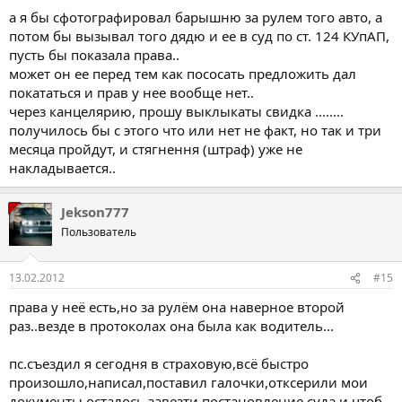
а я бы сфотографировал барышню за рулем того авто, а
потом бы вызывал того дядю и ее в суд по ст. 124 КУпАП,
пусть бы показала права..
может он ее перед тем как пососать предложить дал
покататься и прав у нее вообще нет..
через канцелярию, прошу выклыкаты свидка ........
получилось бы с этого что или нет не факт, но так и три
месяца пройдут, и стягнення (штраф) уже не
накладывается..
Jekson777
Пользователь
13.02.2012
#15
права у неё есть,но за рулём она наверное второй
раз..везде в протоколах она была как водитель...
пс.съездил я сегодня в страховую,всё быстро
произошло,написал,поставил галочки,отксерили мои
документы,осталось завезти постановление суда,и чтоб