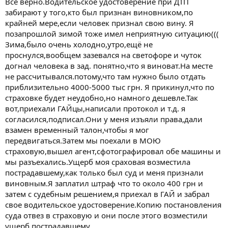
Все верно.Водительское удостоверение при ДТП
забирают у того,кто был признан виновником,по
крайней мере,если человек признал свою вину. Я
позапрошлой зимой тоже имел неприятную ситуацию(((
Зима,было очень холодно,утро,ещё не
проснулся,вообщем зазевался на светофоре и чуток
догнал человека в зад. понятно,что я виноват.На месте
не рассчитывался.потому,что там нужно было отдать
приблизительно 4000-5000 тыс грн. Я прикинул,что по
страховке будет неудобно,но намного дешевле.Так
вот,приехали ГАЙцы,написали протокол и т.д. я
согласился,подписал.Они у меня изъяли права,дали
взамен временный талон,чтобы я мог
передвигаться.Затем мы поехали в МОЮ
страховую,вышел агент,сфотографировал обе машины и
мы разъехались.Ущерб моя сраховая возместила
пострадавшему,как только был суд и меня признали
виновным.Я заплатил штраф что то около 400 грн и
затем с судебным решением,я приехал в ГАЙ и забрал
свое водительское удостоверение.Копию постановления
суда отвез в страховую и они после этого возместили
ущерб пострадавшему.