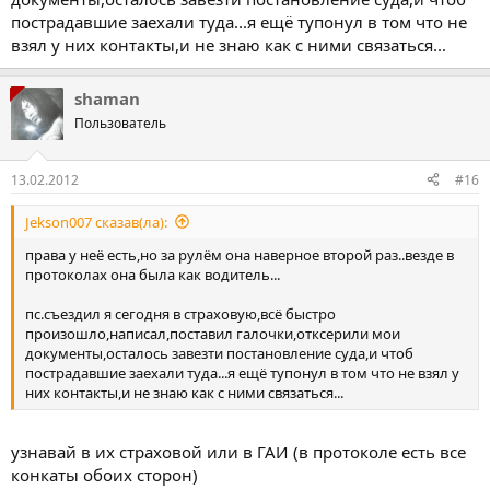
пострадавшие заехали туда...я ещё тупонул в том что не
взял у них контакты,и не знаю как с ними связаться...
shaman
Пользователь
13.02.2012
#16
Jekson007 сказав(ла):
права у неё есть,но за рулём она наверное второй раз..везде в
протоколах она была как водитель...
пс.съездил я сегодня в страховую,всё быстро
произошло,написал,поставил галочки,отксерили мои
документы,осталось завезти постановление суда,и чтоб
пострадавшие заехали туда...я ещё тупонул в том что не взял у
них контакты,и не знаю как с ними связаться...
узнавай в их страховой или в ГАИ (в протоколе есть все
конкаты обоих сторон)