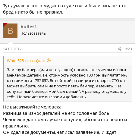
прокатило, но фактическую разницу суд принял выплатить.
Тут думаю у этого мудака в суде связи были, иначе этот
бред никто бы не признал.
bullet1
B
Пользователь
14.02.2012
#23
White525 сказав(ла):
Замену бампера (или чего угодно) посчитают с учетом износа
меняемой детали. Т.е. стоимость условно 100 грн, выплатят N%
от стоимости - 75? 85?. Вот об этой разнице я и говорю. СТО он
может выбрать сам и не просто паять бампер, а менять. "Не
хочу паяный бампер, мой был целый". А разницу отсуживать у
тебя. Не захочет же он своими добавлять.
Не высаживайте человека!
Разница за износ деталей не его головная боль!
Человек в данном случае поступил, абсолютно верно и
правильно.
Он сдал все документы,написал заявление, и ждет