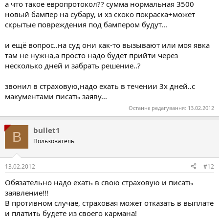
а что такое европротокол?? сумма нормальная 3500
новый бампер на субару, и хз скоко покраска+может
скрытые повреждения под бампером будут...
и ещё вопрос..на суд они как-то вызывают или моя явка
там не нужна,а просто надо будет прийти через
несколько дней и забрать решение..?
звонил в страховую,надо ехать в течении 3х дней..с
макументами писать заяву...
Останнє редагування:
13.02.2012
bullet1
B
Пользователь
13.02.2012
#12
Обязательно надо ехать в свою страховую и писать
заявление!!!
В противном случае, страховая может отказать в выплате
и платить будете из своего кармана!