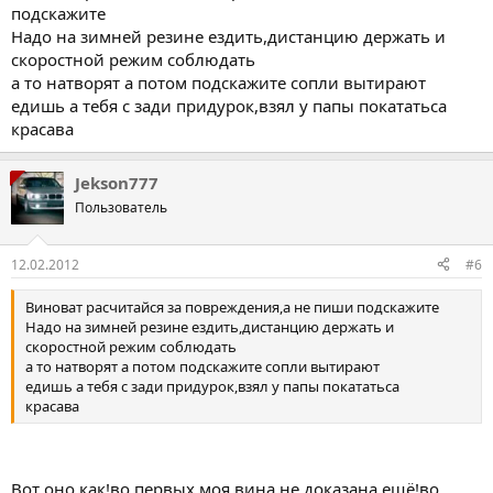
подскажите
Надо на зимней резине ездить,дистанцию держать и
скоростной режим соблюдать
а то натворят а потом подскажите сопли вытирают
едишь а тебя с зади придурок,взял у папы покататьса
красава
Jekson777
Пользователь
12.02.2012
#6
Виноват расчитайся за повреждения,а не пиши подскажите
Надо на зимней резине ездить,дистанцию держать и
скоростной режим соблюдать
а то натворят а потом подскажите сопли вытирают
едишь а тебя с зади придурок,взял у папы покататьса
красава
Вот оно как!во первых моя вина не доказана ещё!во