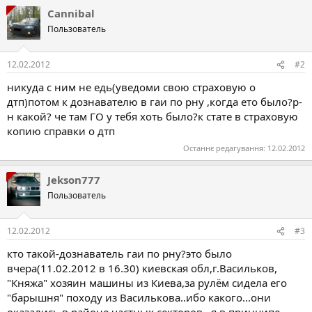
Cannibal
Пользователь
12.02.2012
#2
никуда с ним не едь(уведоми свою страховую о
дтп)потом к дознавателю в гаи по рну ,когда ето было?р-
н какой? че там ГО у тебя хоть было?к стате в страховую
копию справки о дтп
Останнє редагування:
12.02.2012
Jekson777
Пользователь
12.02.2012
#3
кто такой-дознаватель гаи по рну?это было
вчера(11.02.2012 в 16.30) киевская обл,г.Васильков,
"Княжа" хозяин машины из Киева,за рулём сидела его
"барышня" походу из Василькова..ибо какого...они