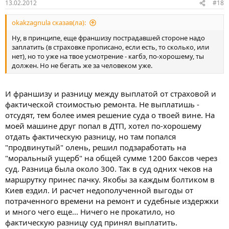
13.02.2012
#18
okakzagnula сказав(ла):
Ну, в принципе, еще франшизу пострадавшей стороне надо
заплатить (в страховке прописано, если есть, то сколько, или
нет), но то уже на твое усмотрение - кагбэ, по-хорошему, ты
должен. Но не бегать же за человеком уже.
И франшизу и разницу между выплатой от страховой и
фактической стоимостью ремонта. Не выплатишь -
отсудят, тем более имея решение суда о твоей вине. На
моей машине друг попал в ДТП, хотел по-хорошему
отдать фактическую разницу, но там попался
"продвинутый" олень, решил подзаработать на
"моральный ущерб" на общей сумме 1200 баксов через
суд. Разница была около 300. Так в суд одних чеков на
маршрутку принес пачку. Якобы за каждым болтиком в
Киев ездил. И расчет недополученной выгоды от
потраченного времени на ремонт и судебные издержки
и много чего еще... Ничего не прокатило, но
фактическую разницу суд принял выплатить.