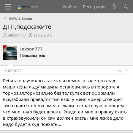
Увійти
Реєстрація
BMW & Закон
ДТП,подскажите
А
Д
Jekson777
12.02.2012
в
а
т
т
Jekson777
о
а
Пользователь
р
с
т
т
е
в
12.02.2012
#1
м
о
и
р
Ребята,получилось так что я немного залетел в зад
е
машине(на льду)машина остановилась в повороте,я
н
тормозил,тормозил,но без толку,так вот оформили
н
всё,забрали права,тот тип взял у меня номер...говорит
я
типа надо чтоб мы вместе ехали в страховую..в общем
что мне надо будет делать..?надо ли мне в правду ехать
в страховую,или он сам должен ехать? мне ясное дело
надо будет в суд поехать...