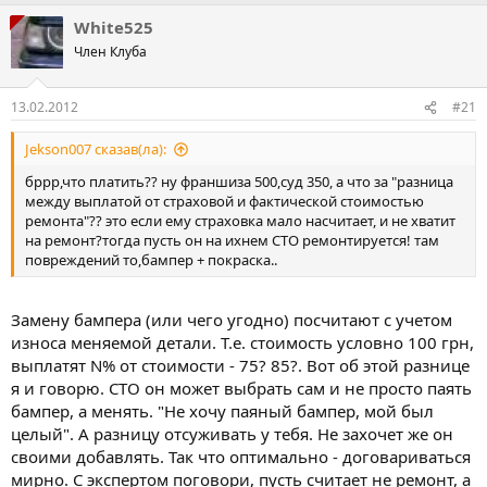
White525
Член Клуба
13.02.2012
#21
Jekson007 сказав(ла):
бррр,что платить?? ну франшиза 500,суд 350, а что за "разница
между выплатой от страховой и фактической стоимостью
ремонта"?? это если ему страховка мало насчитает, и не хватит
на ремонт?тогда пусть он на ихнем СТО ремонтируется! там
повреждений то,бампер + покраска..
Замену бампера (или чего угодно) посчитают с учетом
износа меняемой детали. Т.е. стоимость условно 100 грн,
выплатят N% от стоимости - 75? 85?. Вот об этой разнице
я и говорю. СТО он может выбрать сам и не просто паять
бампер, а менять. "Не хочу паяный бампер, мой был
целый". А разницу отсуживать у тебя. Не захочет же он
своими добавлять. Так что оптимально - договариваться
мирно. С экспертом поговори, пусть считает не ремонт, а