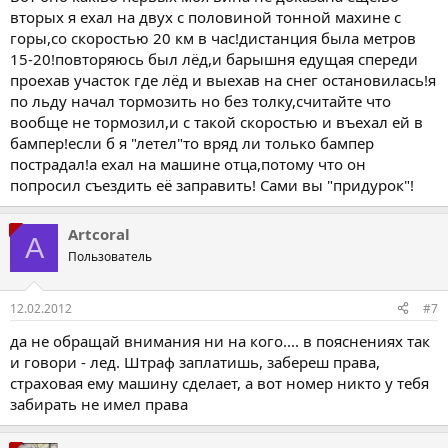
вторых я ехал на двух с половиной тонной махине с
горы,со скоростью 20 км в час!дистанция была метров
15-20!повторяюсь был лёд,и барышня едущая спереди
проехав участок где лёд и выехав на снег остановилась!я
по льду начал тормозить но без толку,считайте что
вообще не тормозил,и с такой скоростью и въехал ей в
бампер!если б я "летел"то вряд ли только бампер
пострадал!а ехал на машине отца,потому что он
попросил съездить её заправить! Сами вы "придурок"!
Artcoral
A
Пользователь
12.02.2012
#7
да не обращай внимания ни на кого.... в пояснениях так
и говори - лед. Штраф заплатишь, забереш права,
страховая ему машину сделает, а вот номер никто у тебя
забирать не имел права