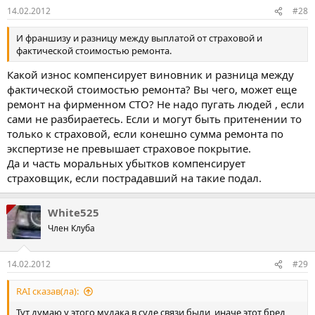
14.02.2012
#28
И франшизу и разницу между выплатой от страховой и
фактической стоимостью ремонта.
Какой износ компенсирует виновник и разница между
фактической стоимостью ремонта? Вы чего, может еще
ремонт на фирменном СТО? Не надо пугать людей , если
сами не разбираетесь. Если и могут быть притенении то
только к страховой, если конешно сумма ремонта по
экспертизе не превышает страховое покрытие.
Да и часть моральных убытков компенсирует
страховщик, если пострадавший на такие подал.
White525
Член Клуба
14.02.2012
#29
RAI сказав(ла):
Тут думаю у этого мудака в суде связи были, иначе этот бред