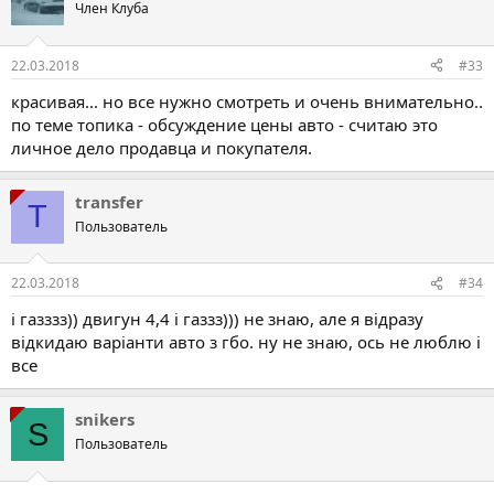
Член Клуба
22.03.2018
#33
красивая... но все нужно смотреть и очень внимательно..
по теме топика - обсуждение цены авто - считаю это
личное дело продавца и покупателя.
transfer
T
Пользователь
22.03.2018
#34
і газззз)) двигун 4,4 і газзз))) не знаю, але я відразу
відкидаю варіанти авто з гбо. ну не знаю, ось не люблю і
все
snikers
S
Пользователь