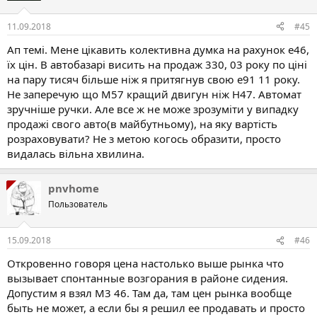
11.09.2018
#45
Ап темі. Мене цікавить колективна думка на рахунок е46,
їх цін. В автобазарі висить на продаж 330, 03 року по ціні
на пару тисяч більше ніж я притягнув свою е91 11 року.
Не заперечую що М57 кращий двигун ніж Н47. Автомат
зручніше ручки. Але все ж не може зрозуміти у випадку
продажі свого авто(в майбутньому), на яку вартість
розраховувати? Не з метою когось образити, просто
видалась вільна хвилина.
pnvhome
Пользователь
15.09.2018
#46
Откровенно говоря цена настолько выше рынка что
вызывает спонтанные возгорания в районе сидения.
Допустим я взял М3 46. Там да, там цен рынка вообще
быть не может, а если бы я решил ее продавать и просто