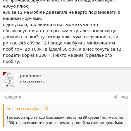
400уо плюс)
е39 за 12 на мобіле де взагалі не варто порівнювати з
нашими корчами.
я допускаю, що люина в нас може сумлінно
обслуговувати авто по регламенту, але наскільки це
добавить в ціні? ну тисячу максімум в середньої ціни
ринка. е46 е39 за 12 і вище має бути з мінімальним
пробігом, до 100к., в ідеалі 30-50к. а в нас хочуть за 12
продати корча з 300 +, і ніхто не знає їх реального
пробігу.
pnvhome
Пользователь
16.09.2018
#52
Architect сказав(ла):
І розмови про те, що бмв закінчилось на 39 кузові ( як і мерс на
190)- це розмови тих, у кого немає грошей на свіжі моделі. Імхо