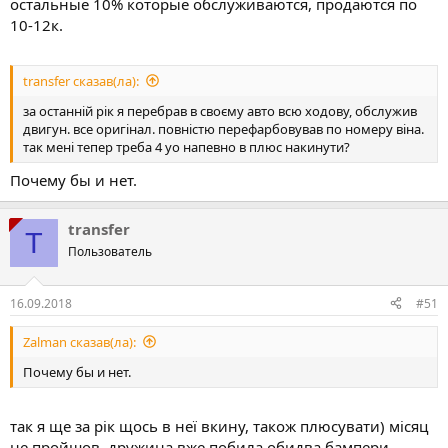
остальные 10% которые обслуживаются, продаются по
10-12к.
transfer сказав(ла):
за останній рік я перебрав в своєму авто всю ходову, обслужив
двигун. все оригінал. повністю перефарбовував по номеру віна.
так мені тепер треба 4 уо напевно в плюс накинути?
Почему бы и нет.
transfer
T
Пользователь
16.09.2018
#51
Zalman сказав(ла):
Почему бы и нет.
так я ще за рік щось в неї вкину, також плюсувати) місяц
не пройшов, дружина вже побила обидва бампери,