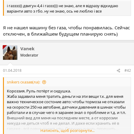
і газззз)) двигун 4,4 і газзз))) не знаю, але я відразу відкидаю
варіанти авто з гбо. ну не знаю, ось не люблю і все
Я не нашел машину без газа, чтобы понравилась. Сейчас
отключен, в ближайшем будущем планирую снять)
Vanek
Moderator
01.04.2018
#42
snikers сказав(ла):
Короззия. Руль потёрт и сидушка.
Жаба задавила меня тратить деньги на эти вещи т.к. для меня
важно техническое состоние авто: чтобы тормоза не отказали
на скорости 250 на автобане, датчики давления в шинах чтобы
работали и в случае чего я заранее знал о проблеме и т.д. и т.п.
Внешний вид для меня на последнем месте, а от коррозии
никуда не деться чтоб я не делал. И даже если хранить её в
гараже - всё равно сгниет, увы. Сидушку и руль перешить...
Натисніть, щоб розгорнути...