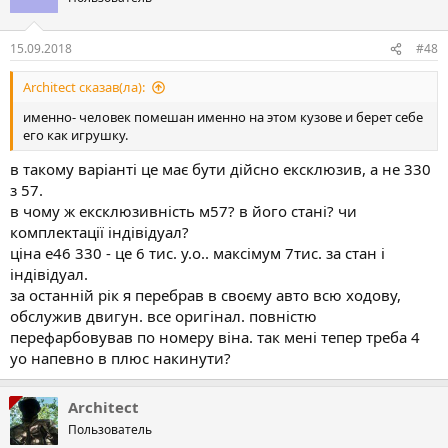
15.09.2018
#48
Architect сказав(ла):
именно- человек помешан именно на этом кузове и берет себе
его как игрушку.
в такому варіанті це має бути дійсно ексклюзив, а не 330
з 57.
в чому ж ексклюзивність м57? в його стані? чи
комплектації індівідуал?
ціна е46 330 - це 6 тис. у.о.. максімум 7тис. за стан і
індівідуал.
за останній рік я перебрав в своєму авто всю ходову,
обслужив двигун. все оригінал. повністю
перефарбовував по номеру віна. так мені тепер треба 4
уо напевно в плюс накинути?
Architect
Пользователь