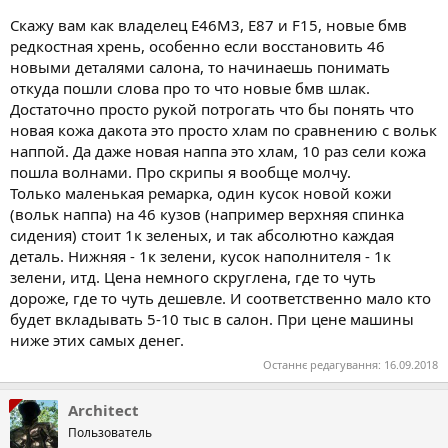
Скажу вам как владелец Е46М3, Е87 и F15, новые бмв
редкостная хрень, особенно если восстановить 46
новыми деталями салона, то начинаешь понимать
откуда пошли слова про то что новые бмв шлак.
Достаточно просто рукой потрогать что бы понять что
новая кожа дакота это просто хлам по сравнению с вольк
наппой. Да даже новая наппа это хлам, 10 раз сели кожа
пошла волнами. Про скрипы я вообще молчу.
Только маленькая ремарка, один кусок новой кожи
(вольк наппа) на 46 кузов (например верхняя спинка
сидения) стоит 1к зеленых, и так абсолютно каждая
деталь. Нижняя - 1к зелени, кусок наполнителя - 1к
зелени, итд. Цена немного скруглена, где то чуть
дороже, где то чуть дешевле. И соответственно мало кто
будет вкладывать 5-10 тыс в салон. При цене машины
ниже этих самых денег.
Останнє редагування:
16.09.2018
Architect
Пользователь