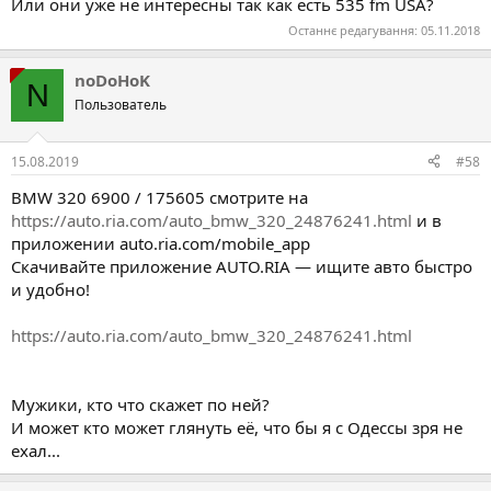
Или они уже не интересны так как есть 535 fm USA?
Останнє редагування:
05.11.2018
noDoHoK
N
Пользователь
15.08.2019
#58
BMW 320 6900 / 175605 смотрите на
https://auto.ria.com/auto_bmw_320_24876241.html
и в
приложении auto.ria.com/mobile_app
Скачивайте приложение AUTO.RIA — ищите авто быстро
и удобно!
https://auto.ria.com/auto_bmw_320_24876241.html
Мужики, кто что скажет по ней?
И может кто может глянуть её, что бы я с Одессы зря не
ехал...