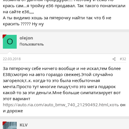
крась сам...я тройку е36 продавал. Так такого понаписали
на сайте е36,,,,
А ты видимо хошь за пятерочку найти так что б не
красить ????? Ну ну
olejon
O
Пользователь
22.03.2018
#32
За пятерочку себе ничего вообще и не искал,тем более
Е38(смотрю на авто гораздо свежее).Этой случайно
загорелся,т..к. когда-то это была несбыточная
мечта.Просто тут многие пишут,что это мега подарок
какой-то за эти деньги.Мне больше симпатизирует вот
этот вариант
https://auto.ria.com/auto_bmw_740_21290492.html,хоть
он
и дороже
KLV