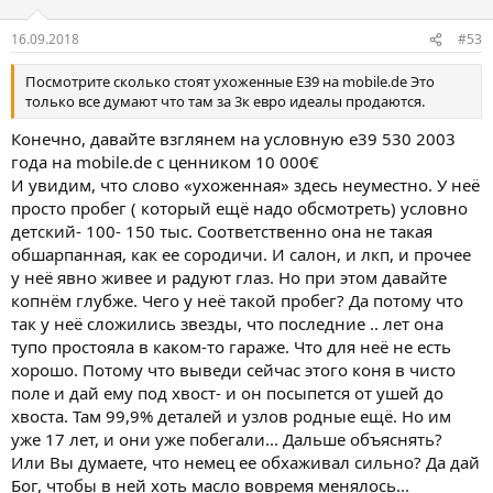
16.09.2018
#53
Посмотрите сколько стоят ухоженные Е39 на mobile.de Это
только все думают что там за 3к евро идеалы продаются.
Конечно, давайте взглянем на условную е39 530 2003
года на mobile.de с ценником 10 000€
И увидим, что слово «ухоженная» здесь неуместно. У неё
просто пробег ( который ещё надо обсмотреть) условно
детский- 100- 150 тыс. Соответственно она не такая
обшарпанная, как ее сородичи. И салон, и лкп, и прочее
у неё явно живее и радуют глаз. Но при этом давайте
копнём глубже. Чего у неё такой пробег? Да потому что
так у неё сложились звезды, что последние .. лет она
тупо простояла в каком-то гараже. Что для неё не есть
хорошо. Потому что выведи сейчас этого коня в чисто
поле и дай ему под хвост- и он посыпется от ушей до
хвоста. Там 99,9% деталей и узлов родные ещё. Но им
уже 17 лет, и они уже побегали... Дальше объяснять?
Или Вы думаете, что немец ее обхаживал сильно? Да дай
Бог, чтобы в ней хоть масло вовремя менялось...