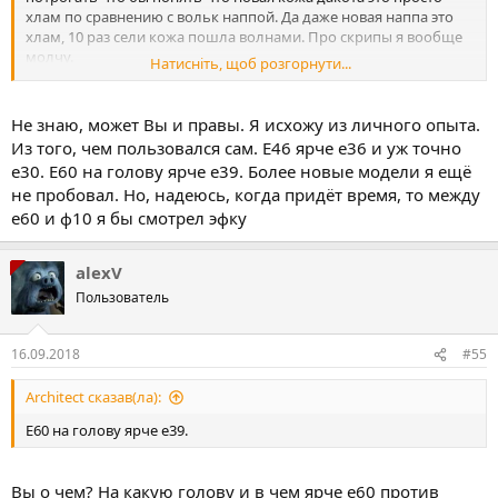
хлам по сравнению с вольк наппой. Да даже новая наппа это
хлам, 10 раз сели кожа пошла волнами. Про скрипы я вообще
молчу.
Натисніть, щоб розгорнути...
Только маленькая ремарка, один кусок новой кожи (вольк
наппа) на 46 кузов (например верхняя спинка сидения) стоит 1к
зеленых, и так абсолютно каждая деталь. Нижняя - 1к зелени,
Не знаю, может Вы и правы. Я исхожу из личного опыта.
кусок наполнителя - 1к зелени, итд. Цена немного скруглена,
Из того, чем пользовался сам. Е46 ярче е36 и уж точно
где то чуть дороже, где то чуть дешевле. И соответственно
е30. Е60 на голову ярче е39. Более новые модели я ещё
мало кто будет вкладывать 5-10 тыс в салон. При цене машины
не пробовал. Но, надеюсь, когда придёт время, то между
ниже этих самых денег.
е60 и ф10 я бы смотрел эфку
alexV
Пользователь
16.09.2018
#55
Architect сказав(ла):
Е60 на голову ярче е39.
Вы о чем? На какую голову и в чем ярче е60 против