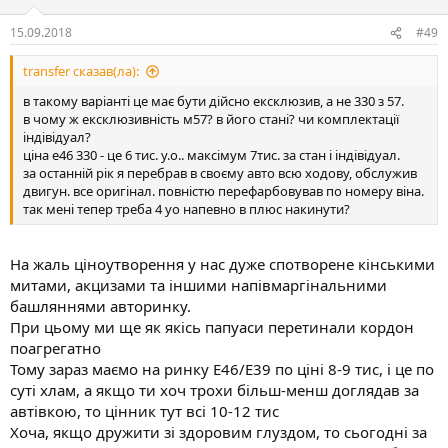
15.09.2018
#49
transfer сказав(ла):
в такому варіанті це має бути дійсно ексклюзив, а не 330 з 57.
в чому ж ексклюзивність м57? в його стані? чи комплектації
індівідуал?
ціна е46 330 - це 6 тис. у.о.. максімум 7тис. за стан і індівідуал.
за останній рік я перебрав в своєму авто всю ходову, обслужив
двигун. все оригінал. повністю перефарбовував по номеру віна.
так мені тепер треба 4 уо напевно в плюс накинути?
На жаль ціноутворення у нас дуже спотворене кінськими
митами, акцизами та іншими напівмаргінальними
башляннями авторинку.
При цьому ми ще як якісь папуаси перетинали кордон
поагрегатно
Тому зараз маємо на ринку Е46/Е39 по ціні 8-9 тис, і це по
суті хлам, а якщо ти хоч трохи більш-менш доглядав за
автівкою, то цінник тут всі 10-12 тис
Хоча, якщо дружити зі здоровим глуздом, то сьогодні за