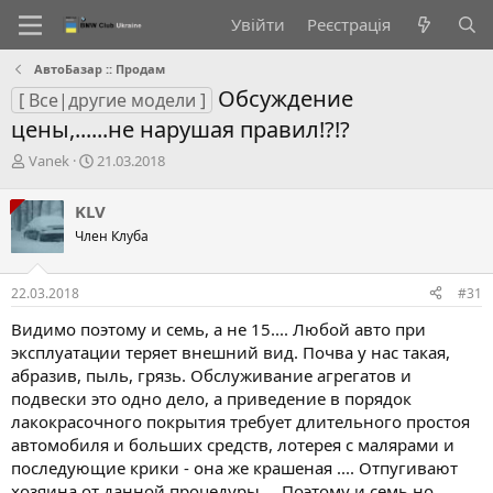
Увійти
Реєстрація
АвтоБазар :: Продам
Обсуждение
[ Все|другие модели ]
цены,......не нарушая правил!?!?
А
Д
Vanek
21.03.2018
в
а
т
т
KLV
о
а
Член Клуба
р
с
т
т
е
в
22.03.2018
#31
м
о
и
р
Видимо поэтому и семь, а не 15.... Любой авто при
е
эксплуатации теряет внешний вид. Почва у нас такая,
н
абразив, пыль, грязь. Обслуживание агрегатов и
н
подвески это одно дело, а приведение в порядок
я
лакокрасочного покрытия требует длительного простоя
автомобиля и больших средств, лотерея с малярами и
последующие крики - она же крашеная .... Отпугивают
хозяина от данной процедуры.... Поэтому и семь но