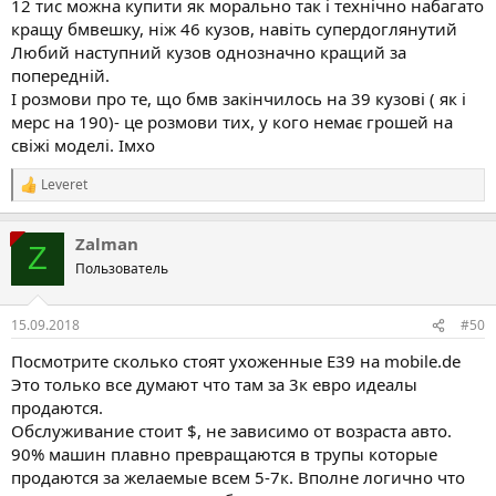
12 тис можна купити як морально так і технічно набагато
кращу бмвешку, ніж 46 кузов, навіть супердоглянутий
Любий наступний кузов однозначно кращий за
попередній.
І розмови про те, що бмв закінчилось на 39 кузові ( як і
мерс на 190)- це розмови тих, у кого немає грошей на
свіжі моделі. Імхо
Leveret
Р
е
а
Zalman
к
Z
ц
Пользователь
і
ї
:
15.09.2018
#50
Посмотрите сколько стоят ухоженные Е39 на mobile.de
Это только все думают что там за 3к евро идеалы
продаются.
Обслуживание стоит $, не зависимо от возраста авто.
90% машин плавно превращаются в трупы которые
продаются за желаемые всем 5-7к. Вполне логично что