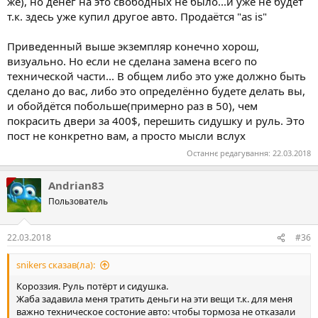
же), но денег на это свободных не было...и уже не будет
т.к. здесь уже купил другое авто. Продаётся "as is"
Приведенный выше экземпляр конечно хорош,
визуально. Но если не сделана замена всего по
технической части... В общем либо это уже должно быть
сделано до вас, либо это определённо будете делать вы,
и обойдётся побольше(примерно раз в 50), чем
покрасить двери за 400$, перешить сидушку и руль. Это
пост не конкретно вам, а просто мысли вслух
Останнє редагування:
22.03.2018
Andrian83
Пользователь
22.03.2018
#36
snikers сказав(ла):
Короззия. Руль потёрт и сидушка.
Жаба задавила меня тратить деньги на эти вещи т.к. для меня
важно техническое состоние авто: чтобы тормоза не отказали