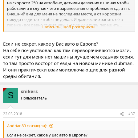
на скорости 250 на автобане, датчики давления в шинах чтобы
работали и в случае чего я заранее знал о проблеме и т.д. и т.п.
Внешний вид для меня на последнем месте, а от коррозии
никуда не деться чтоб я не делал. И даже если хранить её в
гараже - всё равно сгниет, увы. Сидушку и руль перешить...
Натисніть, щоб розгорнути...
можно, но честно говоря порывался купить тупо новые
оригинал(да, да, хотел взять руль такой же с подогревом
новый за 15к и сидушка столько же), но денег на это свободных
Если не секрет, какое у Вас авто в Европе?
не было...и уже не будет т.к. здесь уже купил другое авто.
На себе почувствовал как там переворачиваются мозги,
Продаётся "as is"
если тут для меня нет машины лучше чем седьмая серия,
то там просто восторг от езды на новом минике clubman.
И они практически взаимоисключающие для разной
среды обитания.
snikers
S
Пользователь
22.03.2018
#37
Andrian83 сказав(ла):
Если не секрет, какое у Вас авто в Европе?