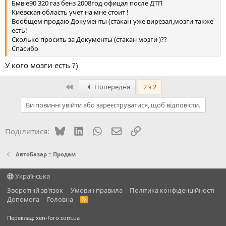
Бмв е90 320 газ бенз 2008год офицал после ДТП
Киевская область учет на мне стоит !
Вообщем продаю Документы (стакан-уже вирезал,мозги также
есть!
Сколько просить за Документы (стакан мозги )??
Спасибо
У кого мозги есть ?)
Перший
Попередня
2 з 2
Ви повинні увійти або зареєструватися, щоб відповісти.
Bluesky
LinkedIn
WhatsApp
E-mail
Посилання
Поділитися:
АвтоБазар :: Продам
Українська
Зворотній зв'язок
Умови і правила
Політика конфіденційності
Дoпoмoга
Головна
R
S
S
Переклад:
xen-foro.com.ua