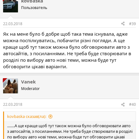
kovbaska
Пользователь
22.03.2018
#39
Як на мене було б добре щоб така тема існувала, адже
можна поспілкуватись, побачити різні погляди. А ще
краще щоб тут також можна було обговорювати авто з
автосайтів, з посиланнями. Не треба буде створювати в
розділі по вибору авто нові теми, можна буде тут
обговорити цікаві варіанти.
Vanek
Moderator
22.03.2018
#40
kovbaska сказав(ла):
........А ще краще щоб тут також можна було обговорювати авто
з автосайтів, з посиланнями. Не треба буде створювати в розділі
по вибору авто нові теми, можна буде тут обговорити цікаві