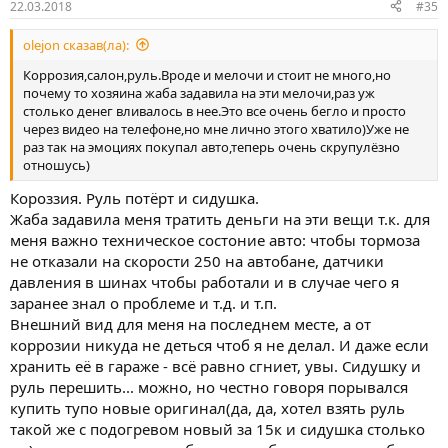
22.03.2018
#35
olejon сказав(ла):
Коррозия,салон,руль.Вроде и мелочи и стоит не много,но
почему то хозяина жаба задавила на эти мелочи,раз уж
столько денег вливалось в нее.Это все очень бегло и просто
через видео на телефоне,но мне лично этого хватило)Уже не
раз так на эмоциях покупал авто,теперь очень скрупулёзно
отношусь)
Короззия. Руль потёрт и сидушка.
Жаба задавила меня тратить деньги на эти вещи т.к. для
меня важно техническое состоние авто: чтобы тормоза
не отказали на скорости 250 на автобане, датчики
давления в шинах чтобы работали и в случае чего я
заранее знал о проблеме и т.д. и т.п.
Внешний вид для меня на последнем месте, а от
коррозии никуда не деться чтоб я не делал. И даже если
хранить её в гараже - всё равно сгниет, увы. Сидушку и
руль перешить... можно, но честно говоря порывался
купить тупо новые оригинал(да, да, хотел взять руль
такой же с подогревом новый за 15к и сидушка столько