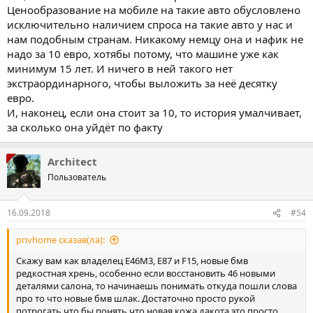
Ценообразование на мобиле на такие авто обусловлено
исключительно наличием спроса на такие авто у нас и
нам подобным странам. Никакому немцу она и нафик не
надо за 10 евро, хотябы потому, что машине уже как
минимум 15 лет. И ничего в ней такого нет
экстраординарного, чтобы выложить за неё десятку
евро.
И, наконец, если она стоит за 10, то история умалчивает,
за сколько она уйдёт по факту
Architect
Пользователь
16.09.2018
#54
pnvhome сказав(ла):
Скажу вам как владелец Е46М3, Е87 и F15, новые бмв
редкостная хрень, особенно если восстановить 46 новыми
деталями салона, то начинаешь понимать откуда пошли слова
про то что новые бмв шлак. Достаточно просто рукой
потрогать что бы понять что новая кожа дакота это просто