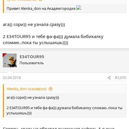
Привет Alenka_don на Академгородке
ага)) сори)) не узнала сразу)))
2 E34TOUR95 и тебе фа-фа))) думала бибикалку
сломаю..пока ты услышишь))))
E34TOUR95
Пользователь
22.04.2018
#2,055
Alenka_don сказав(ла):
ага)) сори)) не узнала сразу)))
2 E34TOUR95 и тебе фа-фа))) думала бибикалку сломаю..пока ты
услышишь))))
Соррян, сразу не обратил внимания :yahoo:. А я еще