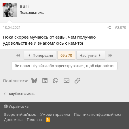
Buri
Пользователь
13.04.2021
#2,070
Пока скорее мучаюсь от езды, чем получаю
удовольствие и знакомлюсь с кем-то(
Перший
Останній
Попередня
69 з 70
Наступна
Ви повинні увійти або зареєструватися, щоб відповісти.
Bluesky
LinkedIn
WhatsApp
E-mail
Посилання
Поділитися:
Клубная жизнь
Українська
Зворотній зв'язок
Умови і правила
Політика конфіденційності
Дoпoмoга
Головна
R
S
S