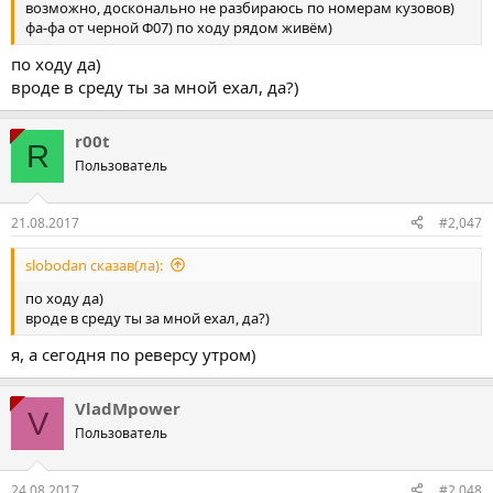
возможно, досконально не разбираюсь по номерам кузовов)
фа-фа от черной Ф07) по ходу рядом живём)
по ходу да)
вроде в среду ты за мной ехал, да?)
r00t
R
Пользователь
21.08.2017
#2,047
slobodan сказав(ла):
по ходу да)
вроде в среду ты за мной ехал, да?)
я, а сегодня по реверсу утром)
VladMpower
V
Пользователь
24.08.2017
#2,048