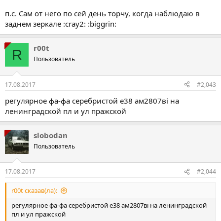
п.с. Сам от него по сей день торчу, когда наблюдаю в
заднем зеркале :cray2: :biggrin:
r00t
R
Пользователь
17.08.2017
#2,043
регулярное фа-фа серебристой е38 ам2807ві на
ленинградской пл и ул пражской
slobodan
Пользователь
17.08.2017
#2,044
r00t сказав(ла):
регулярное фа-фа серебристой е38 ам2807ві на ленинградской
пл и ул пражской