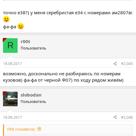
точно е38?) у меня серебристая е34 с номерами ам2807ві
фа-фа
r00t
R
Пользователь
18.08.2017
#2,045
возможно, досконально не разбираюсь по номерам
кузовов) фа-фа от черной Ф07) по ходу рядом живём)
slobodan
Пользователь
18.08.2017
#2,046
r00t сказав(ла):