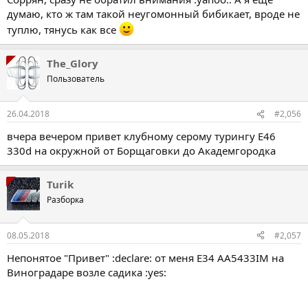
думаю, кто ж там такой неугомонный бибикает, вроде не
туплю, тянусь как все
The_Glory
Пользователь
26.04.2018
#2,056
вчера вечером привет клубному серому турингу Е46
330d на окружной от Борщаговки до Академгородка
Turik
Разборка
08.05.2018
#2,057
Непонятое "Привет" :declare: от меня Е34 АА5433IM на
Виноградаре возле садика :yes: