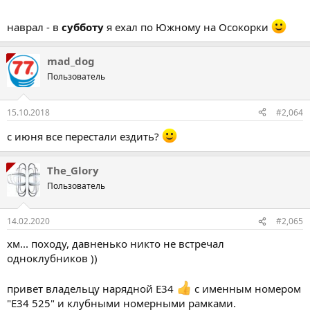
наврал - в
субботу
я ехал по Южному на Осокорки
mad_dog
Пользователь
15.10.2018
#2,064
с июня все перестали ездить?
The_Glory
Пользователь
14.02.2020
#2,065
хм... походу, давненько никто не встречал
одноклубников ))
привет владельцу нарядной Е34
с именным номером
"Е34 525" и клубными номерными рамками.