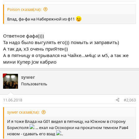
Poison сказав(ла):
Влад, фа-фа на Набережной из ф11
Ответное фафа))))
Та надо было выгулять его))) помыть и заправить)
А так да, х3 очень приЯтен))
А в пятницу я отрывался на Чайке...м4цс и м5, а так же
мини Купер Jcw кабрио
sywer
Пользователь
11.06.2018
#2,063
sywer сказав(ла):
И я тоже Влада на G01 видел в пятницу, на Южном в сторону
Борисполя
... ехал на Осокорки на прокатном темном Рав4
новом - сдавать его взад
..