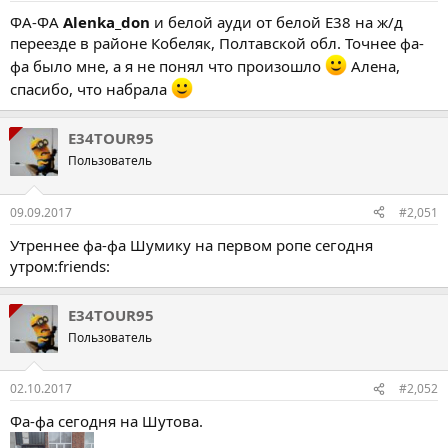
ФА-ФА
Alenka_don
и белой ауди от белой Е38 на ж/д
переезде в районе Кобеляк, Полтавской обл. Точнее фа-
фа было мне, а я не понял что произошло
Алена,
спасибо, что набрала
E34TOUR95
Пользователь
09.09.2017
#2,051
Утреннее фа-фа Шумику на первом ропе сегодня
утром:friends:
E34TOUR95
Пользователь
02.10.2017
#2,052
Фа-фа сегодня на Шутова.