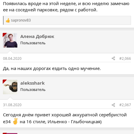
Появилась вроде на этой неделе, и всю неделю замечаю
ее на соседней парковке, рядом с работой.
sapronov83
Р
е
а
Алена Добрюк
к
ц
Пользователь
і
ї
:
08.04.2020
#2,066
Да, на наших дорогах ездить одно мучение.
aleksshark
Пользователь
31.08.2020
#2,067
Сегодня днём привет хорошей аккуратной серебристой
е34
на 16 стиле, Ильенко - Глыбочицкая)