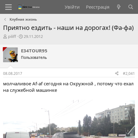
Увійти
Реєстрація
Клубная жизнь
Приятно ездить - наши на дорогах! (Фа-фа)
А
Д
piliff
29.11.2012
в
а
т
т
E34TOUR95
о
а
Пользователь
р
с
т
т
е
в
08.08.2017
#2,041
м
о
и
р
молчаливое Af-af сегодня на Окружной , потому что ехал
е
на служебной машинке
н
н
я