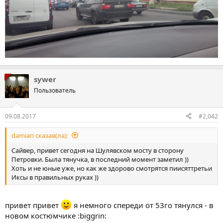
sywer
Пользователь
09.08.2017
#2,042
damian сказав(ла):
Сайвер, привет сегодня на Шулявском мосту в сторону
Петровки. Была тянучка, в последний момент заметил ))
Хоть и не юные уже, но как же здорово смотрятся пиисяттретьи
Иксы в правильных руках ))
привет привет
я немного спереди от 53го тянулся - в
новом костюмчике :biggrin: