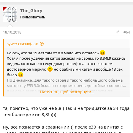
The_Glory
Пользователь
18.10.2018
#64
sywer сказав(ла):
Боюсь, что за 15 лет там от 8.8 мало что осталось
Хотя я после удаления катов засекал на своем, то 8.8-8.9 кажись
видел.. хотя канеш секундомер телефона - это не совсем
достоверное мерило
но с забитыми катами вообще 13 сек
было
По динамике.. для такого сарая и такого небольшого обьема
мотора - у Е53 3.0i была на то время очень достойная скорость..
я не одно ведро дергал и со светофора и на скорости 200.
Натисніть, щоб розгорнути...
Кстати, Слав, а где ты там комфорт увидел?
я как вспомню,
как он скачет по хреновой дороге.. аж улыбка наворачивается
та, понятно, что уже не 8,8 ) Так и на тридцатке за 34 года
и не понимаю, как я 5 лет на нем прыгал
видимо 90%
тем более уже не 8,3! ))))
езды по ровной трассе компенсировали и затмевали мне его
жесткость.. хотя может это из-за того, что я попробовал Ф-
ну, все познается в сравнении )) после е30 на винтах с
серию и прозрел от того, какой примерно должен быть
-60мм, жесткими стабами, и низким профилем на 16"