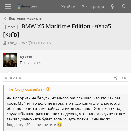
Увійти
Реєстрація
Бортовые журналы
BMW X5 Maritime Edition - яХта5
[ E53 ]
[Київ]
А
Д
The_Glory
03.10.2018
в
а
т
т
sywer
о
а
Пользователь
р
с
т
т
е
в
18.10.2018
#61
м
о
и
р
The_Glory сказав(ла):
е
н
ну, я спорить не берусь, но много раз слышал, что это как раз
н
косяк М54, и что дело не в том, что надо капиталить мотор, а
я
обычно лечится заменой сальников клапанов. Хотя, конечно,
случаи бывают разные....но я надеюсь, что в моем случае не все
так запущено - все будет, только чуть позже... Сейчас по
бюджету е30 в приоритете