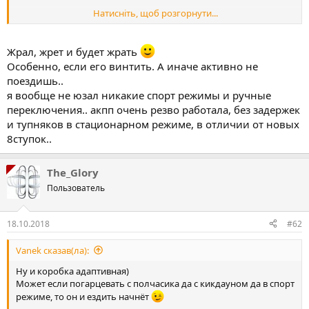
Натисніть, щоб розгорнути...
вооот, и еще раз услышал то же самое )
Жрал, жрет и будет жрать
Особенно, если его винтить. А иначе активно не
поездишь..
я вообще не юзал никакие спорт режимы и ручные
переключения.. акпп очень резво работала, без задержек
и тупняков в стационарном режиме, в отличии от новых
8ступок..
The_Glory
Пользователь
18.10.2018
#62
Vanek сказав(ла):
Ну и коробка адаптивная)
Может если погарцевать с полчасика да с кикдауном да в спорт
режиме, то он и ездить начнёт