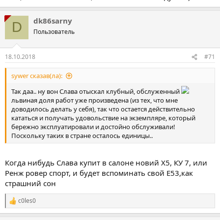
dk86sarny
D
Пользователь
18.10.2018
#71
sywer сказав(ла):
Так даа.. ну вон Слава отыскал клубный, обслуженный
львиная доля работ уже произведена (из тех, что мне
доводилось делать у себя), так что остается действительно
кататься и получать удовольствие на экземпляре, который
бережно эксплуатировали и достойно обслуживали!
Поскольку таких в стране осталось единицы..
Когда нибудь Слава купит в салоне новий Х5, КУ 7, или
Ренж ровер спорт, и будет вспоминать свой Е53,как
страшний сон
c0les0
Р
е
а