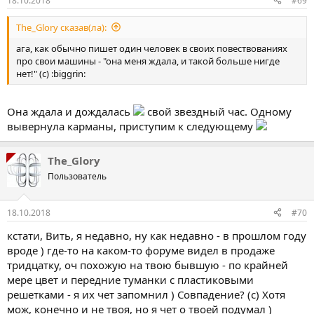
18.10.2018
#69
The_Glory сказав(ла):
ага, как обычно пишет один человек в своих повествованиях
про свои машины - "она меня ждала, и такой больше нигде
нет!" (с) :biggrin:
Она ждала и дождалась
свой звездный час. Одному
вывернула карманы, приступим к следующему
The_Glory
Пользователь
18.10.2018
#70
кстати, Вить, я недавно, ну как недавно - в прошлом году
вроде ) где-то на каком-то форуме видел в продаже
тридцатку, оч похожую на твою бывшую - по крайней
мере цвет и передние туманки с пластиковыми
решетками - я их чет запомнил ) Совпадение? (с) Хотя
мож, конечно и не твоя, но я чет о твоей подумал )