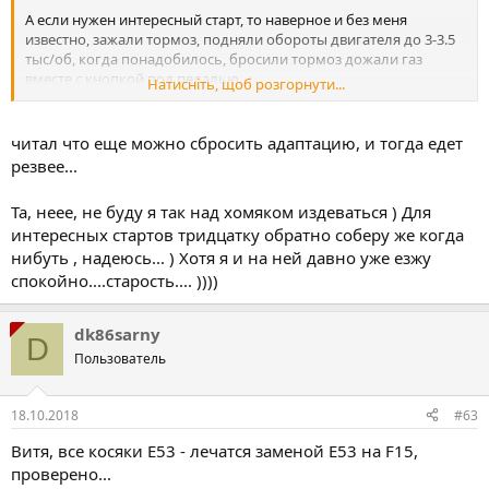
А если нужен интересный старт, то наверное и без меня
известно, зажали тормоз, подняли обороты двигателя до 3-3.5
тыс/об, когда понадобилось, бросили тормоз дожали газ
вместе с кнопкой под педалью....
Натисніть, щоб розгорнути...
Ну эт я так на Е39 540і катался пока она была на автомате)))
читал что еще можно сбросить адаптацию, и тогда едет
резвее...
Та, неее, не буду я так над хомяком издеваться ) Для
интересных стартов тридцатку обратно соберу же когда
нибуть , надеюсь... ) Хотя я и на ней давно уже езжу
спокойно....старость.... ))))
dk86sarny
D
Пользователь
18.10.2018
#63
Витя, все косяки E53 - лечатся заменой Е53 на F15,
проверено...