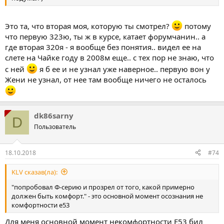
Это та, что вторая моя, которую ты смотрел?
потому
что первую 323ю, ты ж в курсе, катает форумчанин.. а
где вторая 320я - я вообще без понятия.. видел ее на
слете на Чайке году в 2008м еще.. с тех пор не знаю, что
с ней
я б ее и не узнал уже наверное.. первую вон у
Жени не узнал, от нее там вообще ничего не осталось
dk86sarny
D
Пользователь
18.10.2018
#74
KLV сказав(ла):
"попробовал Ф-серию и прозрел от того, какой примерно
должен быть комфорт." - это основной момент осознания не
комфортности е53
Для меня основной момент некомфортности Е53 бил