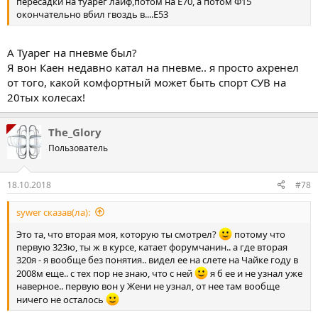
пересадки на туарег лайф,потом на Е70, а потом Ф15
окончательно вбил гвоздь в....Е53
А Туарег на пневме был?
Я вон Каен недавно катал на пневме.. я просто ахренел
от того, какой комфортный может быть спорт СУВ на
20тых колесах!
The_Glory
Пользователь
18.10.2018
#78
sywer сказав(ла):
Это та, что вторая моя, которую ты смотрел?
потому что
первую 323ю, ты ж в курсе, катает форумчанин.. а где вторая
320я - я вообще без понятия.. видел ее на слете на Чайке году в
2008м еще.. с тех пор не знаю, что с ней
я б ее и не узнал уже
наверное.. первую вон у Жени не узнал, от нее там вообще
ничего не осталось