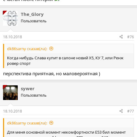
The_Glory
Пользователь
18.10.2018
#76
dk86sarny сказав(ла):
Когда нибудь Слава купит в салоне новий Х5, КУ 7, или Ренж
ровер спорт
перспектива приятная, но маловероятная )
sywer
Пользователь
18.10.2018
#77
dk86sarny сказав(ла):
Для меня основной момент некомфортности Е53 бил момент