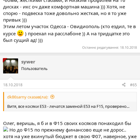
комфорт.
дисках - икс оч даже комфортная машина ))) Хотя, не
Что правда после Хундая мне Х5 показался тогда 7 лет назад
спорю - подвеска тоже довольно жесткая, но я то уже
просто космическим кораблем и я 2 года не мог на нем
накататься
привык )))
Этим летом участок Одесса - Овидиополь (кто ездил, те в
курсе
) проехал на расслабоне )) А на тридцатке это
был сущий ад! )))
Останнє редагування:
18.10.2018
sywer
Пользователь
18.10.2018
#65
dk86sarny сказав(ла):
Витя, все косяки E53 - лечатся заменой Е53 на F15, проверено...
Олег, веришь, я б и в Ф15 своих косяков понаходил бы
Но до Ф15 по прежнему финансово еще не дорос..
хотя на уже вкинутый бюджет в свою Ф07, наверное, уже