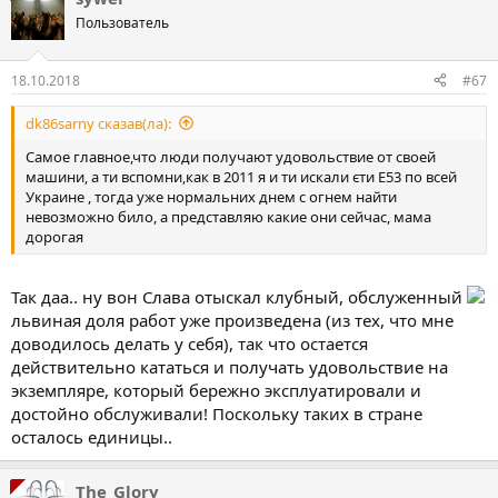
Пользователь
18.10.2018
#67
dk86sarny сказав(ла):
Самое главное,что люди получают удовольствие от своей
машини, а ти вспомни,как в 2011 я и ти искали єти Е53 по всей
Украине , тогда уже нормальних днем с огнем найти
невозможно било, а представляю какие они сейчас, мама
дорогая
Так даа.. ну вон Слава отыскал клубный, обслуженный
львиная доля работ уже произведена (из тех, что мне
доводилось делать у себя), так что остается
действительно кататься и получать удовольствие на
экземпляре, который бережно эксплуатировали и
достойно обслуживали! Поскольку таких в стране
осталось единицы..
The_Glory