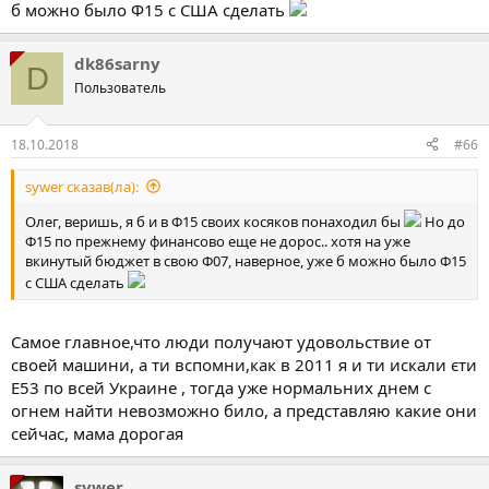
б можно было Ф15 с США сделать
dk86sarny
D
Пользователь
18.10.2018
#66
sywer сказав(ла):
Олег, веришь, я б и в Ф15 своих косяков понаходил бы
Но до
Ф15 по прежнему финансово еще не дорос.. хотя на уже
вкинутый бюджет в свою Ф07, наверное, уже б можно было Ф15
с США сделать
Самое главное,что люди получают удовольствие от
своей машини, а ти вспомни,как в 2011 я и ти искали єти
Е53 по всей Украине , тогда уже нормальних днем с
огнем найти невозможно било, а представляю какие они
сейчас, мама дорогая
sywer