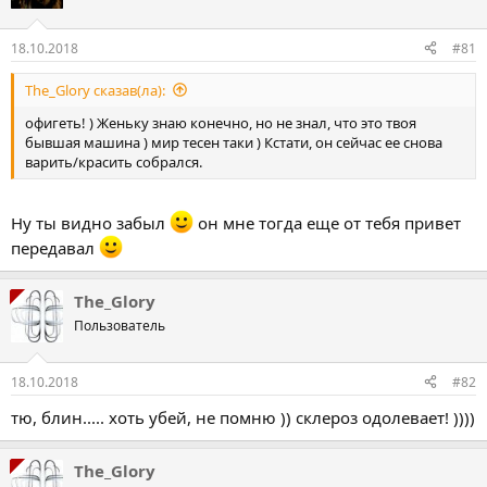
18.10.2018
#81
The_Glory сказав(ла):
офигеть! ) Женьку знаю конечно, но не знал, что это твоя
бывшая машина ) мир тесен таки ) Кстати, он сейчас ее снова
варить/красить собрался.
Ну ты видно забыл
он мне тогда еще от тебя привет
передавал
The_Glory
Пользователь
18.10.2018
#82
тю, блин..... хоть убей, не помню )) склероз одолевает! ))))
The_Glory