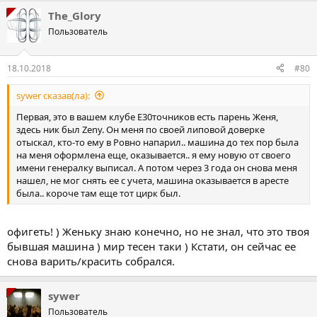
The_Glory
Пользователь
18.10.2018
#80
sywer сказав(ла):
Первая, это в вашем клубе Е30точников есть парень Женя,
здесь ник был Zeny. Он меня по своей липовой доверке
отыскал, кто-то ему в Ровно напарил.. машина до тех пор была
на меня оформлена еще, оказывается.. я ему новую от своего
имени генералку выписал. А потом через 3 года он снова меня
нашел, не мог снять ее с учета, машина оказывается в аресте
была.. короче там еще тот цирк был.
офигеть! ) Женьку знаю конечно, но не знал, что это твоя
бывшая машина ) мир тесен таки ) Кстати, он сейчас ее
снова варить/красить собрался.
sywer
Пользователь