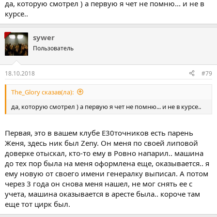
да, которую смотрел ) а первую я чет не помню... и не в
курсе..
sywer
Пользователь
18.10.2018
#79
The_Glory сказав(ла):
да, которую смотрел ) а первую я чет не помню... и не в курсе..
Первая, это в вашем клубе Е30точников есть парень
Женя, здесь ник был Zeny. Он меня по своей липовой
доверке отыскал, кто-то ему в Ровно напарил.. машина
до тех пор была на меня оформлена еще, оказывается.. я
ему новую от своего имени генералку выписал. А потом
через 3 года он снова меня нашел, не мог снять ее с
учета, машина оказывается в аресте была.. короче там
еще тот цирк был.