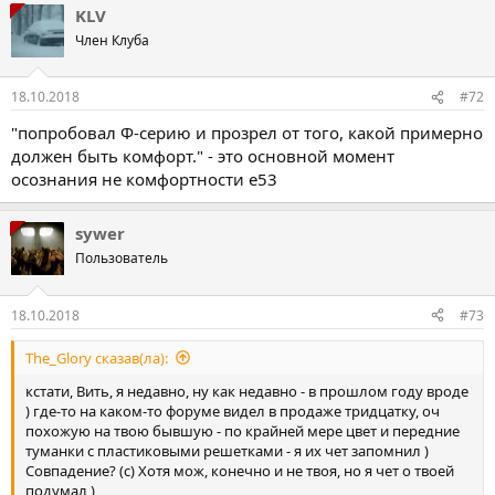
KLV
к
ц
Член Клуба
і
ї
:
18.10.2018
#72
"попробовал Ф-серию и прозрел от того, какой примерно
должен быть комфорт." - это основной момент
осознания не комфортности е53
sywer
Пользователь
18.10.2018
#73
The_Glory сказав(ла):
кстати, Вить, я недавно, ну как недавно - в прошлом году вроде
) где-то на каком-то форуме видел в продаже тридцатку, оч
похожую на твою бывшую - по крайней мере цвет и передние
туманки с пластиковыми решетками - я их чет запомнил )
Совпадение? (с) Хотя мож, конечно и не твоя, но я чет о твоей
подумал )