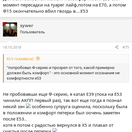
момент пересадки на туарег лайф,потом на Е70, а потом
Ф15 окончательно вбил гвоздь в....Е53
sywer
Пользователь
18.10.2018
#75
KLV сказав(ла):
"попробовал Ф-серию и прозрел от того, какой примерно
должен быть комфорт." - это основной момент осознания не
комфортности е53
Не пробовавши еще Ф-серию, я катал Е39 (пока на Е53
чинили АКПП первый раз), так вот еще тогда я познал
некий зэн
особенно супруга оценила, поскольку была
в положении и комфорт пятерки был оочень заметен
после Е53..
хотя я потом с радостью вернулся в Х5 и плакал от
счастья после пятерки