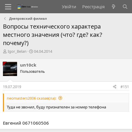
Увійти
Реєстрація
Днепровский филиал
Вопросы технического характера
местного значения (что? где? как?
почему?)
А
Д
Igor_Belan
04.04.2014
в
а
т
т
un10ck
о
а
Пользователь
р
с
т
т
е
в
19.07.2019
#151
м
о
и
р
neomasters2006 сказав(ла):
е
н
Туда не звонил, буду признателен за номер телефона
н
я
Евгений 0671060506