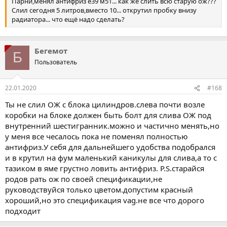
Парни,менял антифриз е39 м51... как же слить всю старую ож???
Слил сегодня 5 литров,вместо 10... открутил пробку внизу
радиатора... что ещё надо сделать?
Бегемот
Б
Пользователь
22.01.2020
#168
Ты не слил ОЖ с блока цилиндров.слева почти возле
коробки на блоке должен быть болт для слива ОЖ под
внутренний шестигранник.можно и частично менять,но
у меня все чесалось пока не поменял полностью
антифриз.У себя для дальнейшего удобства подобрался
и в крутил на фум маленький каникулы для слива,а то с
тазиком в яме грустно ловить антифриз. P.S.старайся
родов рать ож по своей спецификации,не
руководствуйся только цветом.допустим красный
хороший,но это спецификация vag.не все что дорого
подходит