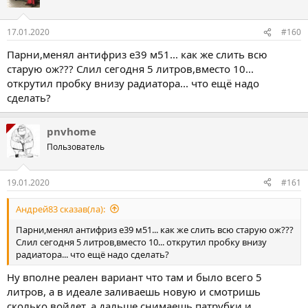
і
ї
:
17.01.2020
#160
Парни,менял антифриз е39 м51... как же слить всю
старую ож??? Слил сегодня 5 литров,вместо 10...
открутил пробку внизу радиатора... что ещё надо
сделать?
pnvhome
Пользователь
19.01.2020
#161
Андрей83 сказав(ла):
Парни,менял антифриз е39 м51... как же слить всю старую ож???
Слил сегодня 5 литров,вместо 10... открутил пробку внизу
радиатора... что ещё надо сделать?
Ну вполне реален вариант что там и было всего 5
литров, а в идеале заливаешь новую и смотришь
сколько войдет, а дальше снимаешь патрубки и