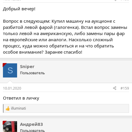
Добрый вечер!
Вопрос в следующем: Купил машину на аукционе с
разбитой левой фарой (галогенка). Встал вопрос замены
только левой на американскую, либо замены пары фар
на европейские или аналоги. Насколько сложный
процесс, куда можно обратиться и на что обратить
особое внимание? Заранее спасибо!
Sniper
S
Пользователь
10.01.2020
#159
Ответил в личку
illuminati
Р
е
а
Андрей83
к
ц
Пользователь