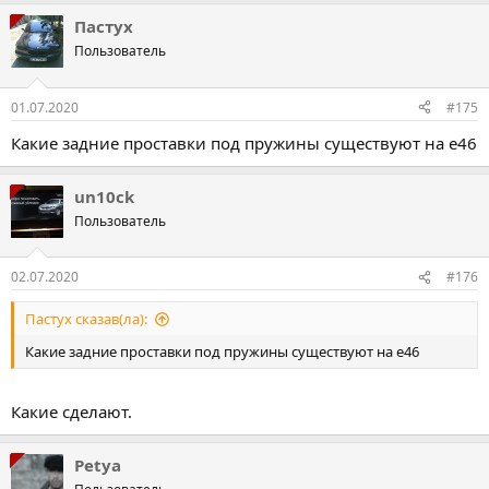
а
Пастух
к
ц
Пользователь
і
ї
:
01.07.2020
#175
Какие задние проставки под пружины существуют на е46
un10ck
Пользователь
02.07.2020
#176
Пастух сказав(ла):
Какие задние проставки под пружины существуют на е46
Какие сделают.
Petya