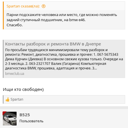
Spartan сказав(ла):
Парни подскажите человека или место, где можно поменять
задний ступичный подшипник, на bmw e46.
Спасибо.
Контакты разборок и ремонта BMW в Днепре
По просьбам трудящихся минимизировали тему разборок и
ремонта: Ремонт, диагностика, прошивка и прочее: 1. 067-5675343
Дима Курчин (Диевка) В основном свежие кузова только. Очереди на
2-3 месяца. 2. 063-2321707 Валик (Гагарина) Компьютерная
диагностика BMW, прошивка, адаптация и прочее. 3...
bmwclub.ua
Ищи кто свободен)
Spartan
Р
е
а
B525
к
ц
Пользователь
і