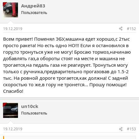
Андрей83
Пользователь
19.12.2019
#152
Всем привет! Поменял ЭБУ,машина едет хорошо,с 2тыс
просто ракета! Но есть одно НО!!! Если я остановился в
гору,то тронуться уже не могу! Бросаю тормоз,начинаю
добавлять газ,а обороты стоят на месте и машина не
трогается,на педаль газа не реагирует. Тронуться могу
только с ручника,предварительно прогазовав до 1.5-2
тыс. На ровной дороге трогается,как должна! С задней
скоростью то же,в гору не тронется... Прошу помощи!
Спасибо!
un10ck
Пользователь
19.12.2019
#153