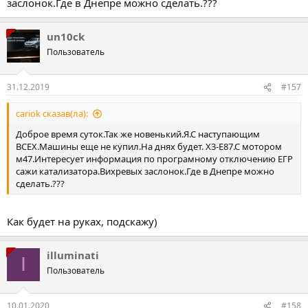
заслонок.Где в Днепре можно сделать.???
un10ck
Пользователь
31.12.2019
#157
cariok сказав(ла):
Доброе время суток.Так же новенький.Я.С наступающим
ВСЕХ.Машины еще не купил.На днях будет. Х3-Е87.С мотором
м47.Интересует информация по програмному отключению ЕГР
сажи катализатора.Вихревых заслонок.Где в Днепре можно
сделать.???
Как будет на руках, подскажу)
illuminati
I
Пользователь
10.01.2020
#158