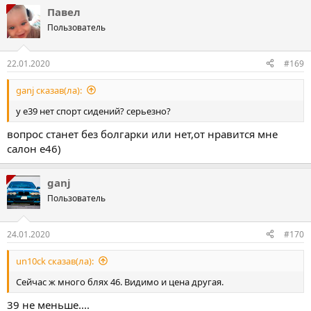
Павел
Пользователь
22.01.2020
#169
ganj сказав(ла):
у е39 нет спорт сидений? серьезно?
вопрос станет без болгарки или нет,от нравится мне
салон е46)
ganj
Пользователь
24.01.2020
#170
un10ck сказав(ла):
Сейчас ж много блях 46. Видимо и цена другая.
39 не меньше....