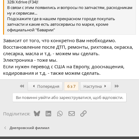
328i Xdrive (F34)!
В связи с этим появились и вопросы по запчастям, расходникам
ну и сервисам...
Подскажите где в нашем прекрасном городе покупать
запчасти и какие есть автосервисы по марке, кроме
официальной "баварии"
Зависит от того, что конкретно Вам необходимо.
Восстановление после ДТП, ремонты, рихтовка, окраска,
слесарка, масла и т.д. - можем мы сделать.
Электроника - тоже мы.
Если нужен перевод с США на Европу, дооснащения,
кодирования и т.д. - также можем сделать.
Перший
Останній
Попередня
6 з 7
Наступна
Ви повинні увійти або зареєструватися, щоб відповісти.
Bluesky
LinkedIn
WhatsApp
E-mail
Посилання
Поділитися:
Днепровский филиал