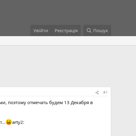
Увійти
Реєстрація
Пошук
#1
ами, поэтому отмечать будем 13 Декабря в
...
arty2: