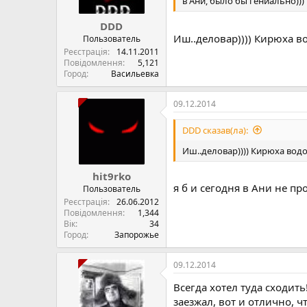
в Ани, было бы гениально))
DDD
Иш..деловар)))) Кирюха во
Пользователь
Реєстрація
14.11.2011
Повідомлення
5,121
Город
Васильевка
09.12.2014
DDD сказав(ла):
Иш..деловар)))) Кирюха водо
hit9rko
я б и сегодня в Ани не пр
Пользователь
Реєстрація
26.06.2012
Повідомлення
1,344
Вік
34
Город
Запорожье
09.12.2014
Всегда хотел туда сходить
заезжал, вот и отлично, чт