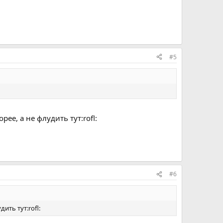
#5
ее, а не флудить тут:rofl:
#6
ить тут:rofl: