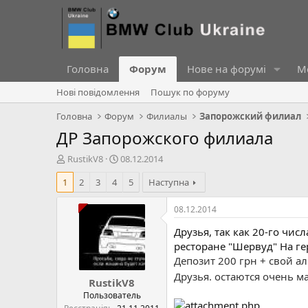
Головна
Форум
Нове на форумі
Ме
Нові повідомлення
Пошук по форуму
Головна
Форум
Филиалы
Запорожский филиал
ДР Запорожского филиала
А
Д
RustikV8
08.12.2014
в
а
1
2
3
4
5
Наступна
т
т
о
а
р
с
08.12.2014
т
т
Друзья, так как 20-го чи
е
в
м
о
ресторане "Шервуд" На ге
и
р
Депозит 200 грн + свой алк
е
Друзья. остаются очень ма
RustikV8
н
н
Пользователь
я