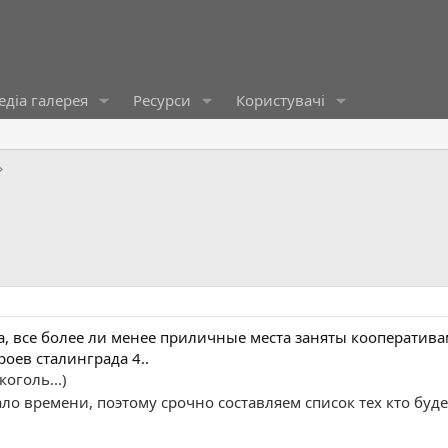
діа галерея
Ресурси
Користувачі
сла, все более ли менее приличные места заняты кооператив
роев сталинграда 4..
оголь...)
ло времени, поэтому срочно составляем список тех кто будет