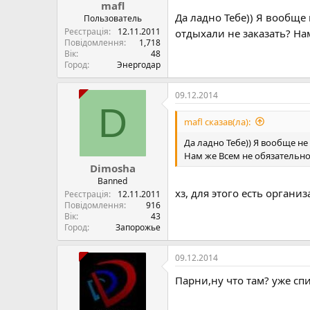
mafl
Да ладно Тебе)) Я вообще
Пользователь
Реєстрація
12.11.2011
отдыхали не заказать? Н
Повідомлення
1,718
Вік
48
Город
Энергодар
09.12.2014
D
mafl сказав(ла):
Да ладно Тебе)) Я вообще не
Нам же Всем не обязательн
Dimosha
Banned
хз, для этого есть организ
Реєстрація
12.11.2011
Повідомлення
916
Вік
43
Город
Запорожье
09.12.2014
Парни,ну что там? уже спи