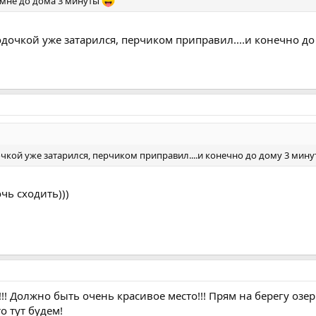
) мне до дома 3 минуты
дочкой уже затарился, перчиком приправил....и конечно до 
чкой уже затарился, перчиком приправил....и конечно до дому 3 минуты
очь сходить)))
!!! Должно быть очень красивое место!!! Прям на берегу озе
о тут будем!