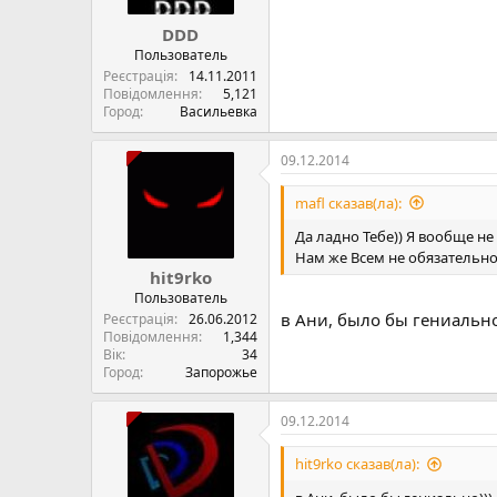
DDD
Пользователь
Реєстрація
14.11.2011
Повідомлення
5,121
Город
Васильевка
09.12.2014
mafl сказав(ла):
Да ладно Тебе)) Я вообще не
Нам же Всем не обязательн
hit9rko
Пользователь
в Ани, было бы гениально
Реєстрація
26.06.2012
Повідомлення
1,344
Вік
34
Город
Запорожье
09.12.2014
hit9rko сказав(ла):