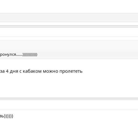
лся.......))))))))))))
 за 4 дня с кабаком можно пролететь
ь))))))