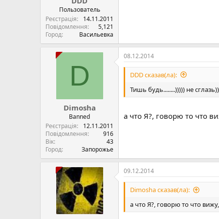
DDD
Пользователь
Реєстрація
14.11.2011
Повідомлення
5,121
Город
Васильевка
08.12.2014
D
DDD сказав(ла):
Тишь будь........))))) не сглазь))
Dimosha
а что Я?, говорю то что в
Banned
Реєстрація
12.11.2011
Повідомлення
916
Вік
43
Город
Запорожье
09.12.2014
Dimosha сказав(ла):
а что Я?, говорю то что вижу