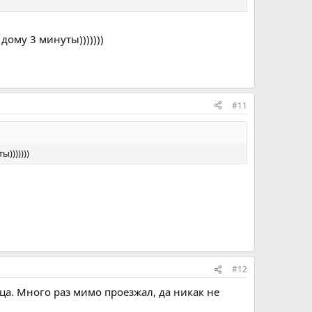
дому 3 минуты)))))))
#11
)))))))
#12
рца. Много раз мимо проезжал, да никак не