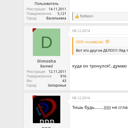
Пользователь
Реєстрація
14.11.2011
Повідомлення
5,121
fishborn
Р
Город
Васильевка
е
а
08.12.2014
к
D
ц
і
DDD сказав(ла):
ї
:
Вот это другое ДЕЛО!!!! Лёд трону
Dimosha
куда он тронулся?, думаю
Banned
Реєстрація
12.11.2011
Повідомлення
916
Вік
43
Город
Запорожье
08.12.2014
Тишь будь........))))) не сглаз