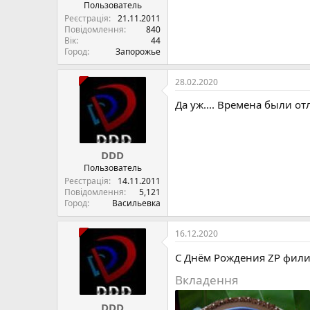
Пользователь
Реєстрація
21.11.2011
Повідомлення
840
Вік
44
Город
Запорожье
28.02.2020
Да уж.... Времена были отл
DDD
Пользователь
Реєстрація
14.11.2011
Повідомлення
5,121
Город
Васильевка
16.12.2020
С Днём Рождения ZP филиа
Вкладення
DDD