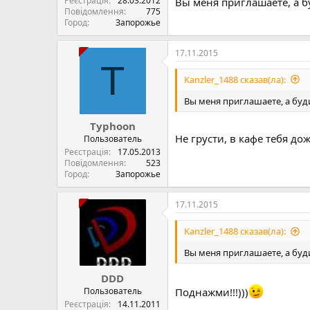
Реєстрація
28.03.2012
Вы меня приглашаете, а б
Повідомлення
775
Город
Запорожье
17.11.2015
T
Kanzler_1488 сказав(ла):
Вы меня приглашаете, а буди
Typhoon
Не грусти, в кафе тебя дож
Пользователь
Реєстрація
17.05.2013
Повідомлення
523
Город
Запорожье
17.11.2015
Kanzler_1488 сказав(ла):
Вы меня приглашаете, а буди
DDD
Пользователь
Поднажми!!!)))
Реєстрація
14.11.2011