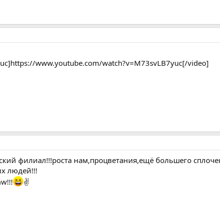
uc]https://www.youtube.com/watch?v=M73svLB7yuc[/video]
кий филиал!!!роста нам,процветания,ещё большего сплочени
х людей!!!
w!!!
✌