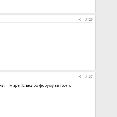
#126
#127
я!!!мира!!!спасибо форуму за то,что