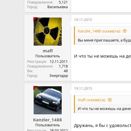
Повідомлення
5,121
Город
Васильевка
19.11.2015
Kanzler_1488 сказав(ла):
Вы меня приглашаете, а буди
mafl
И что ты не можешь на д
Пользователь
Реєстрація
12.11.2011
Повідомлення
1,718
Вік
48
Город
Энергодар
19.11.2015
mafl сказав(ла):
И что ты не можешь на ден
Kanzler_1488
Дружань, я бы с удовольс
Пользователь
Реєстрація
28.03.2012