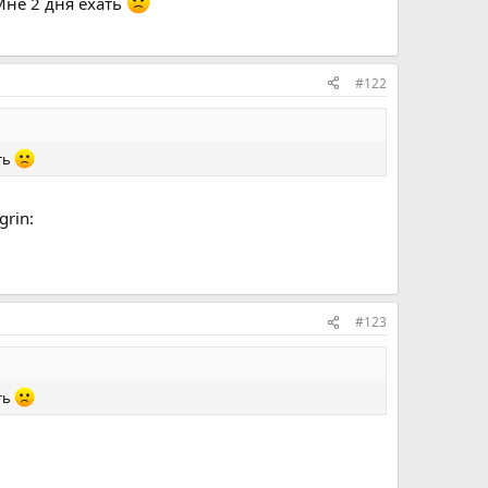
Мне 2 дня ехать
#122
ть
grin:
#123
ть