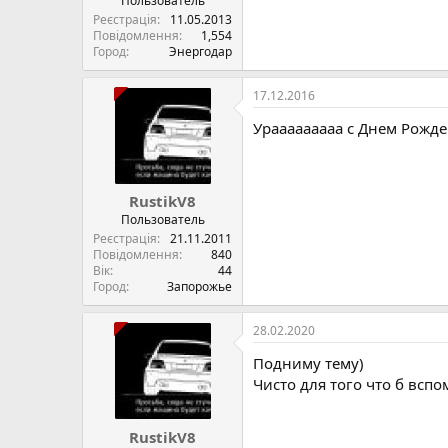
Пользователь
Реєстрація
11.05.2013
Повідомлення
1,554
Город
Энергодар
17.12.2016
Урааааааааа с Днем Рожд
RustikV8
Пользователь
Реєстрація
21.11.2011
Повідомлення
840
Вік
44
Город
Запорожье
28.02.2020
Подниму тему)
Чисто для того что б всп
RustikV8