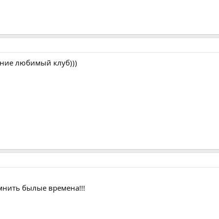
ение любимый клуб)))
омнить былые времена!!!