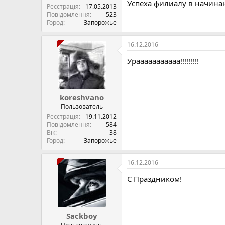
Успеха филиалу в начина
Реєстрація
17.05.2013
Повідомлення
523
Город
Запорожье
16.12.2016
Урааааааааааа!!!!!!!!!
koreshvano
Пользователь
Реєстрація
19.11.2012
Повідомлення
584
Вік
38
Город
Запорожье
16.12.2016
С Праздником!
Sackboy