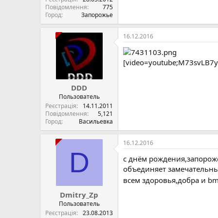
Повідомлення
775
Город
Запорожье
16.12.2016
[video=youtube;M73svLB7y
DDD
Пользователь
Реєстрація
14.11.2011
Повідомлення
5,121
Город
Васильевка
16.12.2016
D
с днём рождения,запорожс
объединяет замечательны
всем здоровья,добра и bm
Dmitry_Zp
Пользователь
Реєстрація
23.08.2013