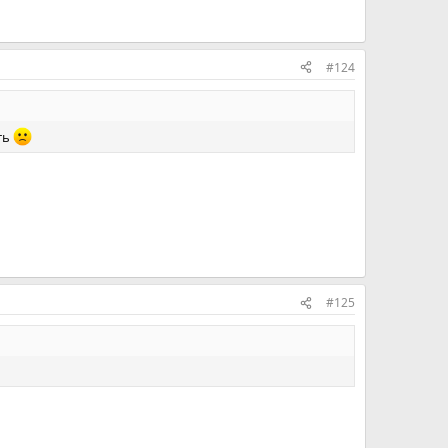
#124
ть
#125