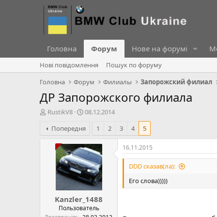
Головна
Форум
Нове на форумі
Ме
Нові повідомлення
Пошук по форуму
Головна
Форум
Филиалы
Запорожский филиал
ДР Запорожского филиала
А
Д
RustikV8
08.12.2014
в
а
Попередня
1
2
3
4
5
т
т
о
а
р
с
16.11.2015
т
т
е
в
DDD сказав(ла):
м
о
Его слова)))))
и
р
е
Kanzler_1488
н
н
Пользователь
я