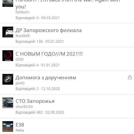
you!
fishborn
Відповідей
0
09.03.2021
ДР Запорожского филиала
RustikV8
Відповідей
136
05.01.2021
С НОВЫМ ГОДО///М 2021!!!
DDD
Відповідей
4
01.01.2021
З
Допомога з дорученням
а
pavlo
Відповідей
2
12.10.2020
к
р
СТО Запорожья
shurik535i
т
Відповідей
482
02.08.2020
а
Е38
Neka