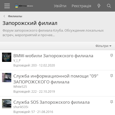
Увійти
Реєстрація
Филиалы
Запорожский филиал
Форум запорожского филиала Клуба. Обсуждение локальных
встреч, мероприятий и прочее...
Фільтри
BMW-мобили Запорожского филиала
а
V_I_P
Відповідей
203
12.02.2020
л
Служба информационной помощи "09"
а
ЗАПОРОЖСКОГО филиала
в
White525
а
л
Відповідей
222
22.10.2019
Служба SOS Запорожского филиала
в
а
shurik535i
а
Відповідей
57
21.08.2016