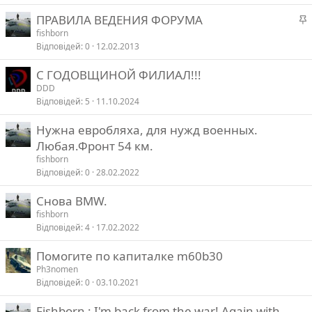
л
ПРАВИЛА ВЕДЕНИЯ ФОРУМА
а
fishborn
в
Відповідей
0
12.02.2013
а
л
С ГОДОВЩИНОЙ ФИЛИАЛ!!!
DDD
в
Відповідей
5
11.10.2024
а
Нужна евробляха, для нужд военных.
Любая.Фронт 54 км.
fishborn
Відповідей
0
28.02.2022
Снова BMW.
fishborn
Відповідей
4
17.02.2022
Помогите по капиталке m60b30
Ph3nomen
Відповідей
0
03.10.2021
Fishborn : I'm back from the war! Again with