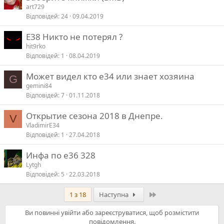
art729
Відповідей
24
09.04.2019
E38 Никто не потерял ?
hit9rko
Відповідей
1
08.04.2019
Может видел кто е34 или знает хозяина
G
gemini84
Відповідей
7
01.11.2018
Открытие сезона 2018 в Днепре.
V
VladimirE34
Відповідей
1
27.04.2018
Инфа по е36 328
Lytgh
Відповідей
5
22.03.2018
Останній
1 з 18
Наступна
Ви повинні увійти або зареєструватися, щоб розмістити
повідомлення.