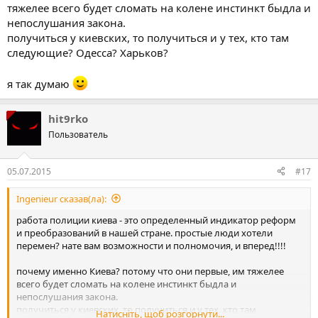
тяжелее всего будет сломать на колене инстинкт быдла и
непослушания закона.
получиться у киевских, то получиться и у тех, кто там
следующие? Одесса? Харьков?
я так думаю
hit9rko
Пользователь
05.07.2015
#17
Ingenieur сказав(ла):
работа полиции киева - это определенный индикатор реформ
и преобразований в нашей стране. простые люди хотели
перемен? нате вам возможности и полномочия, и вперед!!!!
почему именно Киева? потому что они первые, им тяжелее
всего будет сломать на колене инстинкт быдла и
непослушания закона.
получиться у киевских, то получиться и у тех, кто там
Натисніть, щоб розгорнути...