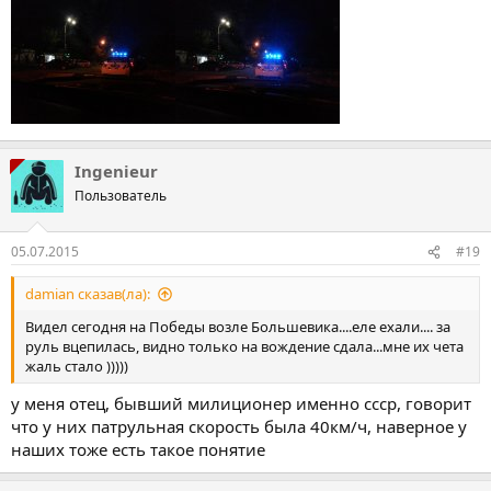
Ingenieur
Пользователь
05.07.2015
#19
damian сказав(ла):
Видел сегодня на Победы возле Большевика....еле ехали.... за
руль вцепилась, видно только на вождение сдала...мне их чета
жаль стало )))))
у меня отец, бывший милиционер именно ссср, говорит
что у них патрульная скорость была 40км/ч, наверное у
наших тоже есть такое понятие