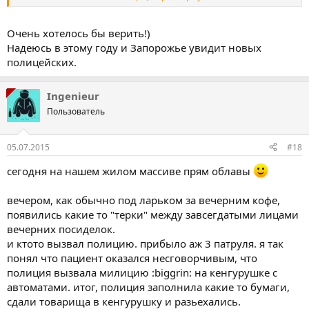
следующие? Одесса? Харьков?
я так думаю
Очень хотелось бы верить!)
Надеюсь в этому году и Запорожье увидит новых
полицейских.
Ingenieur
Пользователь
05.07.2015
#18
сегодня на нашем жилом массиве прям облавы
вечером, как обычно под ларьком за вечерним кофе,
появились какие то "терки" между завсегдатыми лицами
вечерних посиделок.
и ктото вызвал полицию. прибыло аж 3 патруля. я так
понял что пациент оказался несговорчивым, что
полиция вызвала милицию :biggrin: на кенгурушке с
автоматами. итог, полиция заполнила какие то бумаги,
сдали товарища в кенгурушку и разьехались.