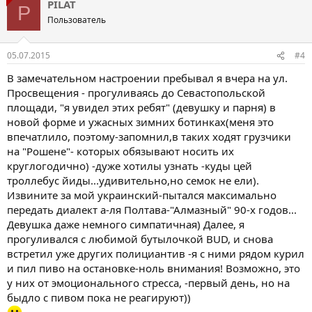
PILAT
P
Пользователь
05.07.2015
#4
В замечательном настроении пребывал я вчера на ул.
Просвещения - прогуливаясь до Севастопольской
площади, "я увидел этих ребят" (девушку и парня) в
новой форме и ужасных зимних ботинках(меня это
впечатлило, поэтому-запомнил,в таких ходят грузчики
на "Рошене"- которых обязывают носить их
круглогодично) -дуже хотилы узнать -куды цей
троллебус йиды...удивительно,но семок не ели).
Извините за мой украинский-пытался максимально
передать диалект а-ля Полтава-"Алмазный" 90-х годов...
Девушка даже немного симпатичная) Далее, я
прогуливался с любимой бутылочкой BUD, и снова
встретил уже других полициантив -я с ними рядом курил
и пил пиво на остановке-ноль внимания! Возможно, это
у них от эмоционального стресса, -первый день, но на
быдло с пивом пока не реагируют))