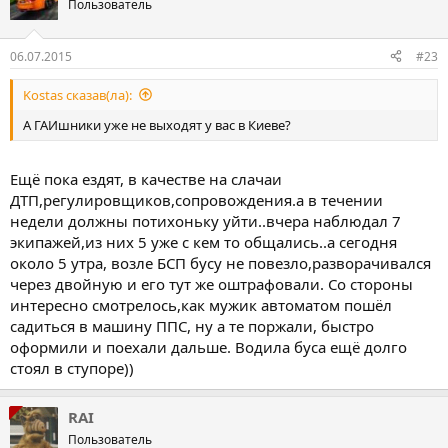
Пользователь
06.07.2015
#23
Kostas сказав(ла):
А ГАИшники уже не выходят у вас в Киеве?
Ещё пока ездят, в качестве на слачаи
ДТП,регулировщиков,сопровождения.а в течении
недели должны потихоньку уйти..вчера наблюдал 7
экипажей,из них 5 уже с кем то общались..а сегодня
около 5 утра, возле БСП бусу не повезло,разворачивался
через двойную и его тут же оштрафовали. Со стороны
интересно смотрелось,как мужик автоматом пошёл
садиться в машину ППС, ну а те поржали, быстро
оформили и поехали дальше. Водила буса ещё долго
стоял в ступоре))
RAI
Пользователь