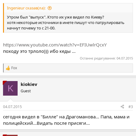
Ingenieur сказав(ла):
Утром был "выпуск". Ктото их уже видел по Киеву?
хотя некоторые источники в инете пишут что патрулировать
начнут почему то с 21-00.
https://www.youtube.com/watch?v=EFIUwlrQcxY
походу это трлоло))) ибо кеды ...
Останнє редагування:
04.07.2015
Fox
Р
е
а
kiokiev
к
K
ц
Guest
і
ї
:
04.07.2015
#3
сегодня видел в "Билле" на Драгоманова... Папа, мама и
полицейский...Видать после присяги...