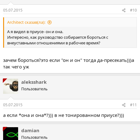
05.07.2015
#10
Architect сказав(ла):
А я видел в приусе- он и она.
Интересно, как руководство собирается бороться с
внеуставными отношениями в рабочее время?
зачем бороться?это если "он и он" тогда да-пресекать)))а
так чего уж
aleksshark
Пользователь
05.07.2015
#11
а если *она и она*?))) в не тонированном приусе?)))
damian
Пользователь