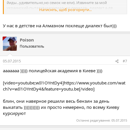
йиды...удивительно,но семок не ели). Извините за мой
украинский-пытался максимально передать диалект а-ля
Натисніть, щоб розгорнути...
Полтава-"Алмазный" 90-х годов... Девушка даже немного
симпатичная) Далее, я прогуливался с любимой бутылочкой
BUD, и снова встретил уже других полициантив -я с ними рядом
У нас в детстве на Алмазном похлеще диалект был)))
курил и пил пиво на остановке-ноль внимания! Возможно, это
у них от эмоционального стресса, -первый день, но на быдло с
пивом пока не реагируют))
Poison
Пользователь
05.07.2015
#7
ааааааа ))))) полицейская академия в Киеве ))))
[video=youtube;wIl1OYntDy4]https://www.youtube.com/wat
ch?v=wIl1OYntDy4&feature=youtu.be[/video]
блин, они наверное решили весь бензин за день
выкатать ))))))))))) их просто немерено, по всему Киеву
курсируют
Останнє редагування:
05.07.2015