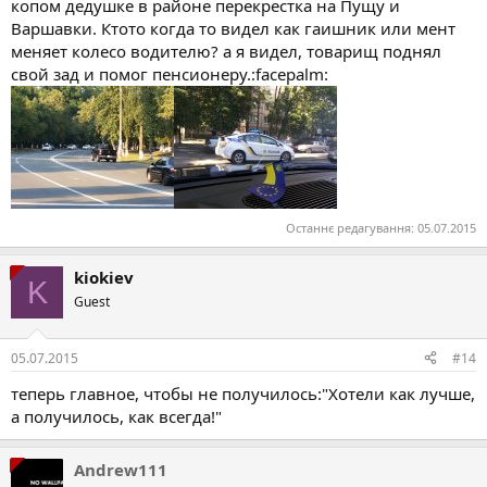
копом дедушке в районе перекрестка на Пущу и
Варшавки. Ктото когда то видел как гаишник или мент
меняет колесо водителю? а я видел, товарищ поднял
свой зад и помог пенсионеру.:facepalm:
Останнє редагування:
05.07.2015
kiokiev
K
Guest
05.07.2015
#14
теперь главное, чтобы не получилось:"Хотели как лучше,
а получилось, как всегда!"
Andrew111