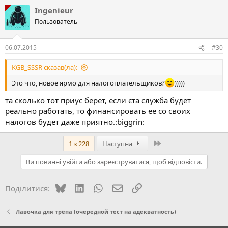
Ingenieur
Пользователь
06.07.2015
#30
KGB_SSSR сказав(ла):
Это что, новое ярмо для налогоплательщиков?
)))))
та сколько тот приус берет, если єта служба будет
реально работать, то финансировать ее со своих
налогов будет даже приятно.:biggrin:
Останній
1 з 228
Наступна
Ви повинні увійти або зареєструватися, щоб відповісти.
Bluesky
LinkedIn
WhatsApp
E-mail
Посилання
Поділитися:
Лавочка для трёпа (очередной тест на адекватность)