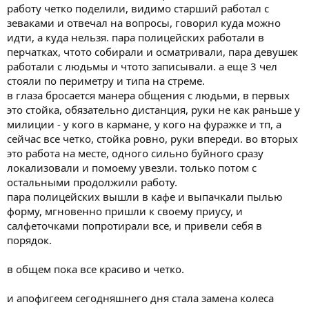
работу четко поделили, видимо старший работал с
зеваками и отвечал на вопросы, говорил куда можно
идти, а куда нельзя. пара полицейских работали в
перчатках, чтото собирали и осматривали, пара девушек
работали с людьмы и чтото записывали. а еще 3 чел
стояли по периметру и типа на стреме.
в глаза бросается манера общения с людьми, в первых
это стойка, обязательно дистанция, руки не как раньше у
милиции - у кого в кармане, у кого на фуражке и тп, а
сейчас все четко, стойка ровно, руки впереди. во вторых
это работа на месте, одного сильно буйного сразу
локализовали и помоему увезли. только потом с
остальными продолжили работу.
пара полицейских вышли в кафе и выпачкали пылью
форму, мгновенно пришли к своему приусу, и
салфеточками попротирали все, и привели себя в
порядок.
в общем пока все красиво и четко.
и апофигеем сегодняшнего дня стала замена колеса