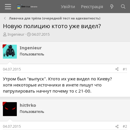
Увійти
Реєстрація
Лавочка для трёпа (очередной тест на адекватность)
Новую полицию ктото уже видел?
А
Д
Ingenieur
04.07.2015
в
а
т
т
Ingenieur
о
а
Пользователь
р
с
т
т
е
в
04.07.2015
#1
м
о
и
р
Утром был "выпуск". Ктото их уже видел по Киеву?
е
хотя некоторые источники в инете пишут что
н
патрулировать начнут почему то с 21-00.
н
я
hit9rko
Пользователь
04.07.2015
#2