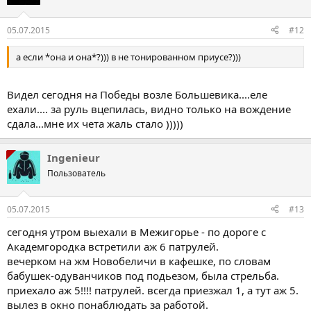
05.07.2015
#12
а если *она и она*?))) в не тонированном приусе?)))
Видел сегодня на Победы возле Большевика....еле
ехали.... за руль вцепилась, видно только на вождение
сдала...мне их чета жаль стало )))))
Ingenieur
Пользователь
05.07.2015
#13
сегодня утром выехали в Межигорье - по дороге с
Академгородка встретили аж 6 патрулей.
вечерком на жм Новобеличи в кафешке, по словам
бабушек-одуванчиков под подьезом, была стрельба.
приехало аж 5!!!! патрулей. всегда приезжал 1, а тут аж 5.
вылез в окно понаблюдать за работой.