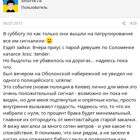
shurik78
Пользователь
06.07.2015
#26
В субботу по как только они вышли на патрулирование
все им сигналили
Ездят зайки. Вчера приус с парой девушек по Соломенке
катался :kiss: :tender:
Но быдлоты не убавилось на дорогах... надеюсь пока
что.
Был вечером на Оболонской набережной не увидел ни
одного полицейского :unknw:
Это событие (новая полиция в Киеве) лично для меня это
очень положительный сигнал - возможно он пока не
виден, но для меня подтянутые и опрятные копы, просто
внутренне вызывают гордость. Надеюсь что, то что их
набрали с нуля, то процент брака будет минимальный,
главное их отгородить от ментов/гайцов старой закалки.
Я вижу мигалки за много сотен метров - и уже какое-то
спокойствие. Я понимаю, что они рядом, а не засели в
кустах или отжимают бабло где-то в подворотне или