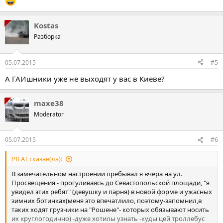
Kostas
Разборка
05.07.2015
#5
А ГАИшники уже не выходят у вас в Киеве?
maxe38
Moderator
05.07.2015
#6
PILAT сказав(ла):
В замечательном настроении пребывал я вчера на ул.
Просвещения - прогуливаясь до Севастопольской площади, "я
увидел этих ребят" (девушку и парня) в новой форме и ужасных
зимних ботинках(меня это впечатлило, поэтому-запомнил,в
таких ходят грузчики на "Рошене"- которых обязывают носить
их круглогодично) -дуже хотилы узнать -куды цей троллебус