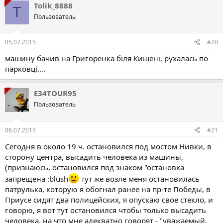
Tolik_8888
T
Пользователь
05.07.2015
#20
машину бачив на Григоренка біля Кишені, рухалась по
парковці....
E34TOUR95
Пользователь
06.07.2015
#21
Сегодня в около 19 ч. остановился под мостом Нивки, в
сторону центра, высадить человека из машины,
(признаюсь, остановился под знаком "остановка
запрещена :blush
тут же возле меня остановилась
патрулька, которую я обогнал ранее на пр-те Победы, в
Приусе сидят два полицейских, я опускаю свое стекло, и
говорю, я вот тут остановился чтобы только высадить
человека, на что мне адекватно говорят - "уважаемый,