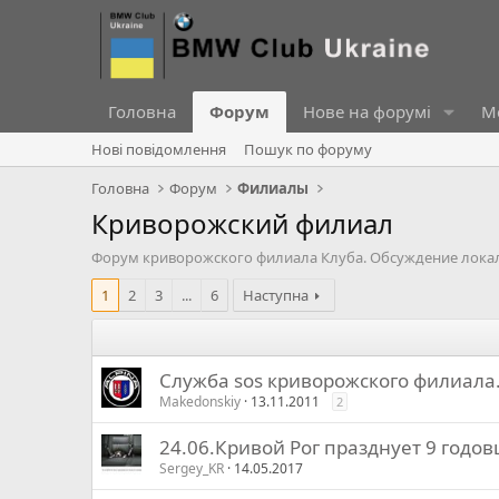
Головна
Форум
Нове на форумі
Ме
Нові повідомлення
Пошук по форуму
Головна
Форум
Филиалы
Криворожский филиал
Форум криворожского филиала Клуба. Обсуждение локаль
1
2
3
...
6
Наступна
Cлужба sos криворожского филиала
Makedonskiy
13.11.2011
2
24.06.Кривой Рог празднует 9 годо
Sergey_KR
14.05.2017