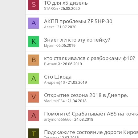
ТО для х5 дизель
S
STARKin
26.08.2020
АКПП проблемы ZF 5HP-30
А
Алекс
31.07.2020
Знает ли кто эту копейку?
K
klypis
06.06.2019
кто сталкивался с разборками ф10?
В
Виталий
26.06.2019
Сто Шкода
А
Андрейф10
21.03.2019
Открытие сезона 2018 в Днепре.
V
VladimirE34
21.04.2018
Помогите! Срабатывает ABS на кочка
A
artymon666666
24.08.2018
Подскажите состояние дороги Киро
T
Turbina
13.07.2018