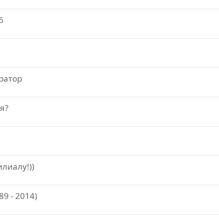
6
ратор
я?
лиалу!))
9 - 2014)