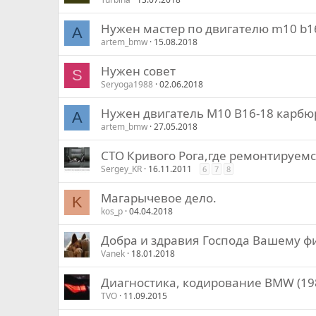
Нужен мастер по двигателю m10 b1
A
artem_bmw
15.08.2018
Нужен совет
S
Seryoga1988
02.06.2018
Нужен двигатель М10 В16-18 карбю
A
artem_bmw
27.05.2018
СТО Кривого Рога,где ремонтируемс
Sergey_KR
16.11.2011
6
7
8
Магарычевое дело.
K
kos_p
04.04.2018
Добра и здравия Господа Вашему фи
Vanek
18.01.2018
Диагностика, кодирование BMW (198
TVO
11.09.2015