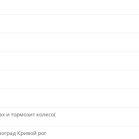
х и тормозит колесо(
воград Кривой рог