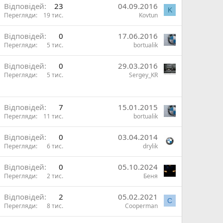
В
Відповідей
23
04.09.2016
K
Перегляди
19 тис.
Kovtun
и
ж
В
Відповідей
0
17.06.2016
Перегляди
5 тис.
bortualik
и
ж
В
Відповідей
0
29.03.2016
Перегляди
5 тис.
Sergey_KR
и
ж
В
и
Відповідей
7
15.01.2015
Перегляди
11 тис.
bortualik
ж
В
Відповідей
0
03.04.2014
Перегляди
6 тис.
drylik
и
ж
Відповідей
0
05.10.2024
Перегляди
2 тис.
Беня
и
Відповідей
2
05.02.2021
C
Перегляди
8 тис.
Cooperman