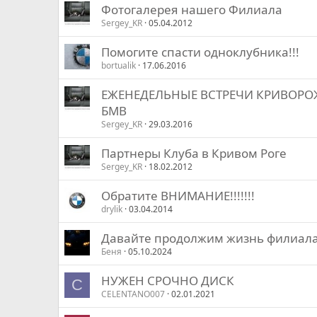
Фотогалерея нашего Филиала
Sergey_KR
05.04.2012
Помогите спасти одноклубника!!!
bortualik
17.06.2016
ЕЖЕНЕДЕЛЬНЫЕ ВСТРЕЧИ КРИВОРО
БМВ
Sergey_KR
29.03.2016
Партнеры Клуба в Кривом Роге
Sergey_KR
18.02.2012
Обратите ВНИМАНИЕ!!!!!!!
drylik
03.04.2014
Давайте продолжим жизнь филиала
Беня
05.10.2024
НУЖЕН СРОЧНО ДИСК
C
CELENTANO007
02.01.2021