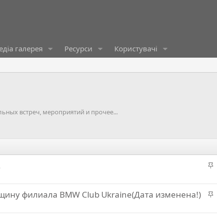
діа галерея
Ресурси
Користувачі
ных встреч, мероприятий и прочее...
.
а
вщину филиала BMW Club Ukraine(Дата изменена!)
л
а
в