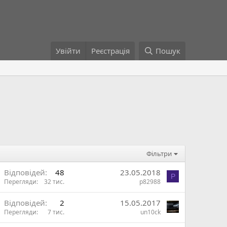
Увійти
Реєстрація
Пошук
Фільтри
В
Відповідей
48
23.05.2018
P
Перегляди
32 тис.
p82988
ж
В
Відповідей
2
15.05.2017
Перегляди
7 тис.
un10ck
и
ж