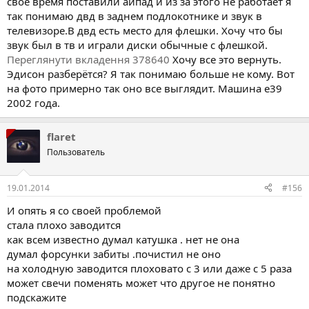
своё время поставили айпад и из за этого не работает я
так понимаю двд в заднем подлокотнике и звук в
телевизоре.В двд есть место для флешки. Хочу что бы
звук был в тв и играли диски обычные с флешкой.
Переглянути вкладення 378640
Хочу все это вернуть.
Эдисон разберётся? Я так понимаю больше не кому. Вот
на фото примерно так оно все выглядит. Машина е39
2002 года.
flaret
Пользователь
19.01.2014
#156
И опять я со своей проблемой
стала плохо заводится
как всем известно думал катушка . нет не она
думал форсунки забиты .почистил не оно
на холодную заводится плоховато с 3 или даже с 5 раза
может свечи поменять может что другое не понятно
подскажите