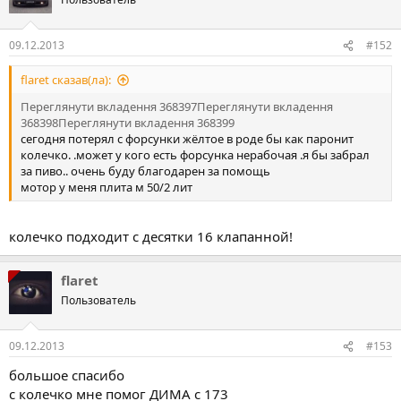
09.12.2013
#152
flaret сказав(ла):
Переглянути вкладення 368397
Переглянути вкладення
368398
Переглянути вкладення 368399
сегодня потерял с форсунки жёлтое в роде бы как паронит
колечко. .может у кого есть форсунка нерабочая .я бы забрал
за пиво.. очень буду благодарен за помощь
мотор у меня плита м 50/2 лит
колечко подходит с десятки 16 клапанной!
flaret
Пользователь
09.12.2013
#153
большое спасибо
с колечко мне помог ДИМА с 173