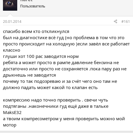
Пользователь
20.01.2014
#161
спасибо всем кто откликнулся
был на диагностике всё гуд (но проблема в том что это
просто происходит на холодную )если завёл все работает
классно
глуши хот 100 рас заводится норм
ребята а может просто в рампе давление бензина не
достаточно или просто не сохраняется .пока пару раз не
дрыкнешь не заводится
почему то так подозреваю и за счёт чего оно там не
должно падать может какой то клапан есть
компрессию надо точно проверить . свечи чуть
подтяганы .наконечники гуд ещё даже в тальке
MaksE32
а твоим компресометром у меня проверить можно мой
мотор