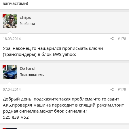
запчастями!
chips
Разборка
18.03.2014
#178
Ура, наконец то нашарился прописыать ключи
(транспондеры) в блок EWS:yahoo:
Oxford
Пользователь
07.04.2014
#179
Добрый день! подскажите,такая проблема,что то садит
АКБ,проверял машина переходит в спящий режим.Стоит
родная сигналка,может блок сигналки?
525 е39 м52