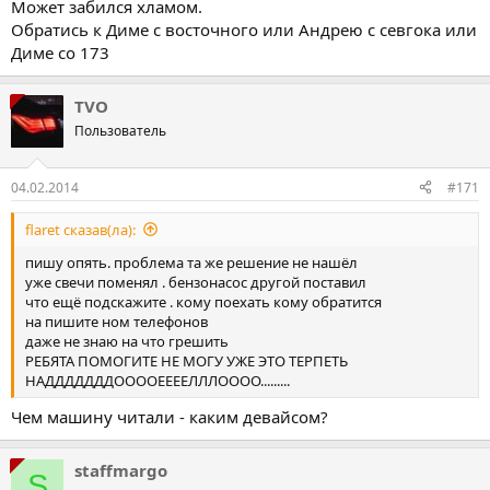
Может забился хламом.
Обратись к Диме с восточного или Андрею с севгока или
Диме со 173
TVO
Пользователь
04.02.2014
#171
flaret сказав(ла):
пишу опять. проблема та же решение не нашёл
уже свечи поменял . бензонасос другой поставил
что ещё подскажите . кому поехать кому обратится
на пишите ном телефонов
даже не знаю на что грешить
РЕБЯТА ПОМОГИТЕ НЕ МОГУ УЖЕ ЭТО ТЕРПЕТЬ
НАДДДДДДДООООЕЕЕЕЛЛЛОООО.........
Чем машину читали - каким девайсом?
staffmargo
S