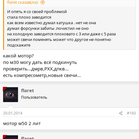
flaret сказав(ла):
И опять я со своей проблемой
стала плохо заводится
как всем известно думал катушка . нет не она
думал форсунки забиты .почистил не оно
на холодную заводится плоховато с 3 или даже с 5 раза
может свечи поменять может что другое не понятно
подскажите
какой мотор?
по м30 могу дать всё подкинуть
проверить...дмрв,РХХ,дпкв...
есть компресометр,новые свечи...
flaret
Пользователь
20.01.2014
#160
мотор м50 2 лит
flaret