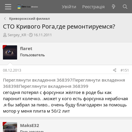
Увійти
Реєстрація
Криворожский филиал
СТО Кривого Рога,где ремонтируемся?
А
Д
Sergey_KR
16.11.2011
в
а
т
т
flaret
о
а
Пользователь
р
с
т
т
е
в
08.12.2013
#151
м
о
и
р
Переглянути вкладення 368397
Переглянути вкладення
е
368398
Переглянути вкладення 368399
н
сегодня потерял с форсунки жёлтое в роде бы как
н
паронит колечко. .может у кого есть форсунка нерабочая
я
.я бы забрал за пиво.. очень буду благодарен за помощь
мотор у меня плита м 50/2 лит
MaksE32
Пользователь