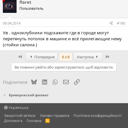
flaret
Пользователь
09.04.2014
#180
Ув . одноклубники подскажите где в городе могут
перетянуть потолок в машине и всё прилегающие нему
(стойки салона )
Перший
Останній
Попередня
6 з 8
Наступна
Ви повинні увійти або зареєструватися, щоб відповісти.
Bluesky
LinkedIn
WhatsApp
E-mail
Посилання
Поділитися:
Криворожский филиал
Українська
Зворотній зв'язок
Умови і правила
Політика конфіденційності
Дoпoмoга
Головна
R
S