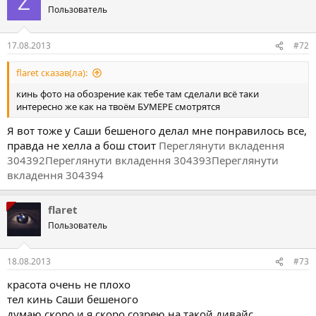
Z
Пользователь
17.08.2013
#72
flaret сказав(ла):
кинь фото на обозрение как тебе там сделали всё таки
интересно же как на твоём БУМЕРЕ смотрятся
Я вот тоже у Саши бешеного делал мне понравилось все,
правда не хелла а бош стоит
Переглянути вкладення
304392
Переглянути вкладення 304393
Переглянути
вкладення 304394
flaret
Пользователь
18.08.2013
#73
красота очень не плохо
тел кинь Саши бешеного
думаю скоро и я скоро созрею на такой дивайс