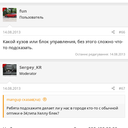
fun
Пользователь
14.08.2013
#66
Какой кузов или блок управления, без этого сложно что-
то подсказать.
Останнє редагування:
14.08.2013
Sergey_KR
Moderator
14.08.2013
#67
mangup сказав(ла):
Ребята подскажите делает ли у нас в городе кто-то с обычной
оптики е-34,типа Хеллу блек?