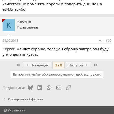
качественно поменять пороги и поварить днище на
е34.Спасибо.
Kovtun
K
Пользователь
24.09.2013
#90
Сергей меняет хорошо, телефон сброшу завтра,сам буду
у его делать кузов.
Перший
Останній
Попередня
3 з 8
Наступна
Ви повинні увійти або зареєструватися, щоб відповісти.
Bluesky
LinkedIn
WhatsApp
E-mail
Посилання
Поділитися:
Криворожский филиал
Українська