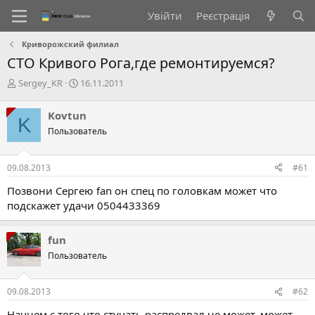
Увійти
Реєстрація
Криворожский филиал
СТО Кривого Рога,где ремонтируемся?
А
Д
Sergey_KR
16.11.2011
в
а
т
т
Kovtun
K
о
а
Пользователь
р
с
т
т
е
в
09.08.2013
#61
м
о
и
р
Позвони Сергею fan он спец по головкам может что
е
подскажет удачи 0504433369
н
н
я
fun
Пользователь
09.08.2013
#62
Начнем с того что стучать распредвал не может, может