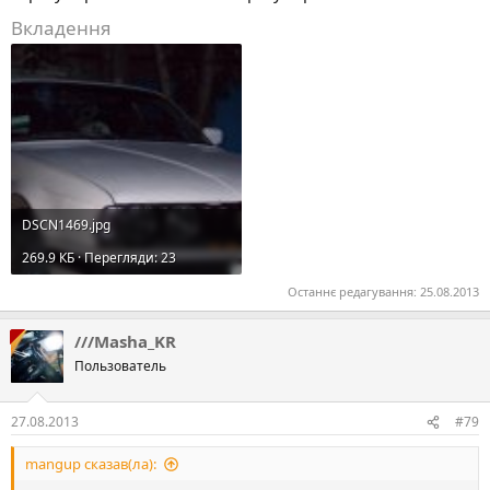
Вкладення
DSCN1469.jpg
269.9 КБ · Перегляди: 23
Останнє редагування:
25.08.2013
///Masha_KR
Пользователь
27.08.2013
#79
mangup сказав(ла):