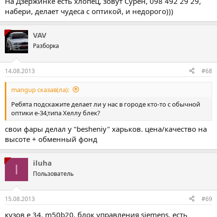
На Дзержинке есть хлопец, зовут Сурен, 098 492 29 29,
набери, делает чудеса с оптикой, и недорого)))
VAV
Разборка
14.08.2013
#68
mangup сказав(ла):
Ребята подскажите делает ли у нас в городе кто-то с обычной
оптики е-34,типа Хеллу блек?
свои фары делал у "besheniy" харьков. цена/качество на
высоте + обменный фонд
iluha
I
Пользователь
15.08.2013
#69
кузов е 34, m50b20, блок управления siemens. есть