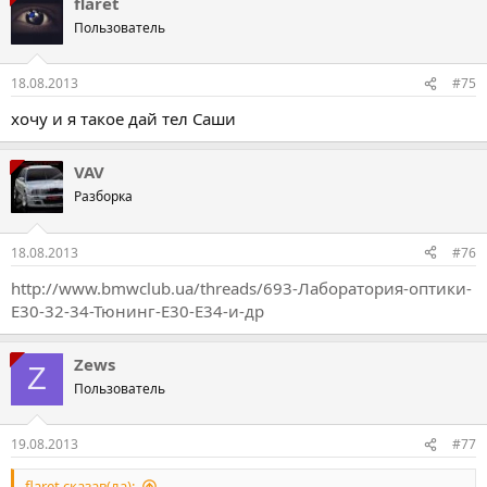
flaret
Пользователь
18.08.2013
#75
хочу и я такое дай тел Саши
VAV
Разборка
18.08.2013
#76
http://www.bmwclub.ua/threads/693-Лаборатория-оптики-
Е30-32-34-Тюнинг-Е30-Е34-и-др
Zews
Z
Пользователь
19.08.2013
#77
flaret сказав(ла):