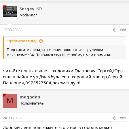
Sergey_KR
Moderator
17.09.2013
#88
Egoist сказав(ла):
Подскажите спеца, кто желает покопаться в рулевом
механизме е34. Появился стук и не пойму в чем причина.
читайте посты выше.....ходовики Гданцевка,Сергей,Юра
еще в районе ул Джамбула есть хороший мастер,Сергей
Павлович,0973527504,рекомендую!
magadan
M
Пользователь
24.09.2013
#89
Добрый день,подскажите кто у нас в городе, может