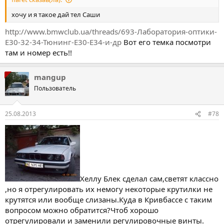
хочу и я такое дай тел Саши
http://www.bmwclub.ua/threads/693-Лаборатория-оптики-
Е30-32-34-Тюнинг-Е30-Е34-и-др
Вот его темка посмотри
там и номер есть!!
mangup
Пользователь
25.08.2013
#78
Хеллу Блек сделал сам,светят классно
,но я отрегулировать их немогу некоторые крутилки не
крутятся или вообще слизаны.Куда в Кривбассе с таким
вопросом можно обратится?Чтоб хорошо
отрегулировали и заменили регулировочные винты.